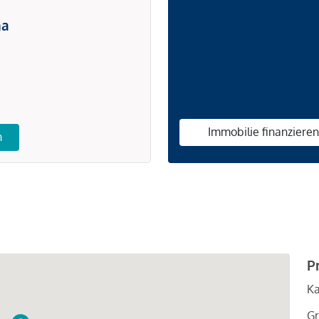
na
Immobilie finanziere
n
P
Ka
Gr