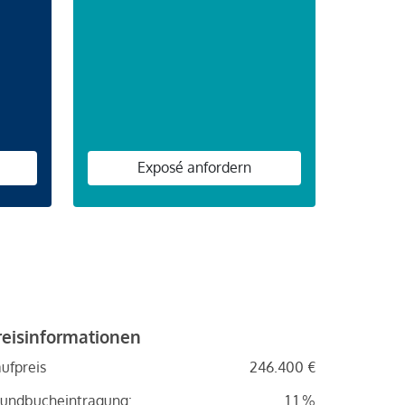
n
Exposé anfordern
reisinformationen
ufpreis
246.400 €
undbucheintragung:
1.1 %