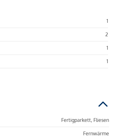
1
2
1
1
Fertigparkett, Fliesen
Fernwärme