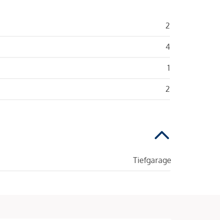
2
4
1
2
Tiefgarage