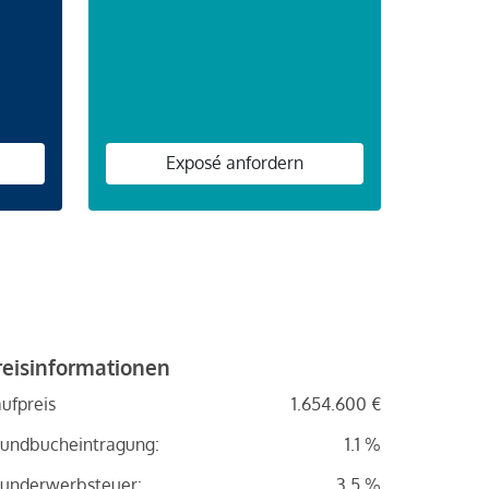
n
Exposé anfordern
reisinformationen
ufpreis
1.654.600 €
undbucheintragung:
1.1 %
underwerbsteuer:
3.5 %