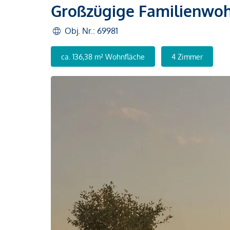
Großzügige Familienwo
Obj. Nr.: 69981
ca. 136,38 m² Wohnfläche
4 Zimmer