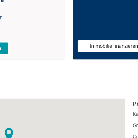
r
Immobilie finanziere
n
P
Ka
Gr
Gr