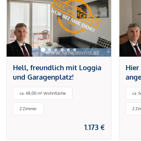
Hell, freundlich mit Loggia
Hier
und Garagenplatz!
ange
Eige
ca. 48,00 m² Wohnfläche
ca. 
Terr
2 Zimmer
2 Zi
1.173 €