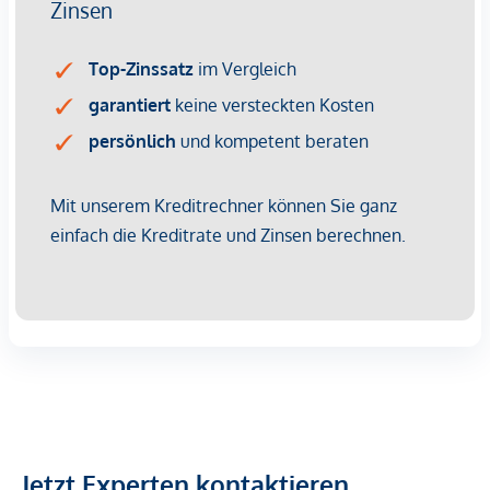
NACHHALTIGKEIT
Hier wird Nachhaltigkeit nicht nur versprochen, sondern
konsequent umgesetzt – von der ersten Planung bis zur
Fertigstellung. Mit regionalen Materialien und einem Fokus
auf Ressourcenschonung entsteht ein Wohnraum, der mehr
bietet als nur gutes Design. Es geht um ein Zuhause, das
zukunftssicher ist und das Leben mit einem bewussten
Lebensstil verbindet. Die Siebenbrunnengasse steht für
Wohnkonzepte, die nachhaltigen Lebensraum schaffen,
dabei aber nie den Komfort aus den Augen verlieren. Auch
hier setzt die WINEGG GmbH auf Nachhaltigkeit als
Standard. Effiziente Energienutzung, eine lange
Lebensdauer der Materialien und der Fokus auf
Umweltfreundlichkeit machen das Projekt zu einem Vorreiter
im urbanen Wohnbau. Bereits mit dem DGNB Gold
Vorzertifikat ausgezeichnet, strebt das Projekt zusätzlich eine
EU-Taxonomie-Verifikation an – Nachhaltigkeit, die man
Jetzt Experten kontaktieren