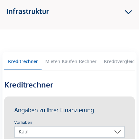
Klimasplit-Systeme für ein angenehmes Raumklima.
Infrastruktur
Lebensräume bereit, Ihre Geschichte zu erzählen. Ob Balkon,
Terrasse oder Garten – die großzügigen Freiflächen in
diesem Neubauprojekt bieten Ihnen einen privaten
Rückzugsort zum Durchatmen. Genießen Sie den Morgen
mit einer Tasse Kaffee oder den Abend mit einem Glas
Wein – Ihr persönlicher Rückzugsort erwartet Sie.
Kreditrechner
Mieten-Kaufen-Rechner
Kreditvergleich
HIGHLIGHTS
67 exklusive Eigentumswohnungen
Kreditrechner
Wohnflächen von ca. 30 bis 220 m²
2- bis 6-Zimmer
Gärten, Balkone, Loggien oder Terrassen
26 Tiefgaragenstellplätze
Photovoltaik | Fernwärme
Gemeinschaftsflächen
Innenhof-Ruheoase