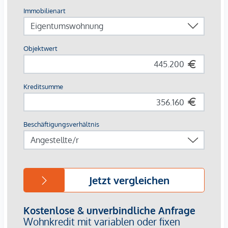
Nahversorger im Haus
AUSSTATTUNG
Eichenparkettboden
Bodentiefe Fenster
Fußbodenheizung
Klimaanlage in den Dachgeschossen
Großzügige Freiflächen
E-Mobilität
Elektrischer Sonnenschutz
Gegensprechanlage über Handyapp
Für nähere Informationen besuchen Sie gerne unsere
Homepage:
https://www.winegg.at/de/wohnprojekte/siebenbrunnengass
44-1050-wien-siebenbrunnengasse/ oder vereinbaren Sie
einen
persönlichen Beratungstermin
unter
verkauf@winegg.at .