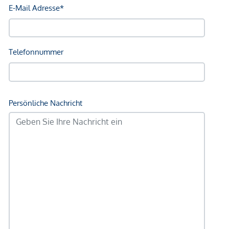
Wir weisen darauf hin, dass zwischen dem Vermittler und
dem zu vermittelnden Dritten ein familiäres oder
wirtschaftliches Naheverhältnis besteht.
Der Vermittler ist als Doppelmakler tätig.
*Der Vertrag kommt nicht mit der INFINA Credit Broker
GmbH zustande. Das Objekt wird von einem externen
Immobilienunternehmen angeboten. Allfällige aus dem
Vertragsabschluss resultierende Rechte sind ausschließlich
gegenüber dem anbietenden Immobilienunternehmen
geltend zu machen. Wir weisen Sie darauf hin, dass die
gemachten Angaben und Informationen lediglich
unverbindliche Vorabinformationen sind und daher ohne
Gewähr erfolgen. Der Vermittler ist als Doppelmakler tätig.