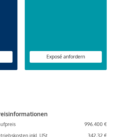
n
Exposé anfordern
reisinformationen
ufpreis
996.400 €
triebskosten inkl. USt.
342,32 €