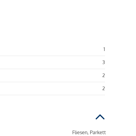
1
3
2
2
Fliesen, Parkett