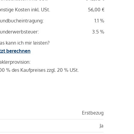
nstige Kosten inkl. USt.
56,00 €
undbucheintragung:
1.1 %
underwerbsteuer:
3.5 %
s kann ich mir leisten?
tzt berechnen
klerprovision:
00 % des Kaufpreises zzgl. 20 % USt.
Erstbezug
Ja