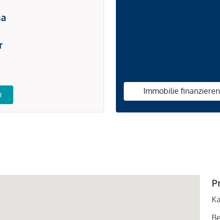
na
r
Immobilie finanziere
n
P
Ka
Be