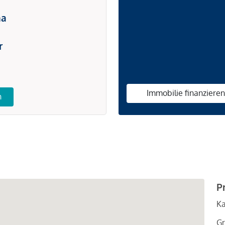
na
r
Immobilie finanziere
n
P
Ka
Gr