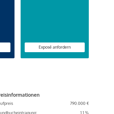
n
Exposé anfordern
reisinformationen
ufpreis
790.000 €
undbucheintragung:
1.1 %