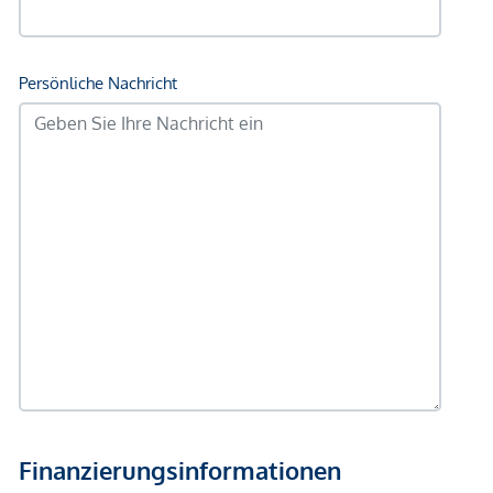
auch dann, wenn Sie die Ihnen überlassenen Informationen
an Dritte weitergeben. Es besteht ein wirtschaftliches
Naheverhältnis zum Verkäufer. Wir weisen darauf hin, dass
wir als Doppelmakler tätig sind. Die Vertragserrichtung und
Treuhandabwicklung ist gebunden. Die Kosten betragen 1,5
% des Kaufpreises zzgl. 20 % USt. sowie Barauslagen und
Beglaubigung.
Wir weisen darauf hin, dass zwischen dem Vermittler und
dem zu vermittelnden Dritten ein familiäres oder
wirtschaftliches Naheverhältnis besteht.
Der Vermittler ist als Doppelmakler tätig.
*Der Vertrag kommt nicht mit der INFINA Credit Broker
GmbH zustande. Das Objekt wird von einem externen
Immobilienunternehmen angeboten. Allfällige aus dem
Vertragsabschluss resultierende Rechte sind ausschließlich