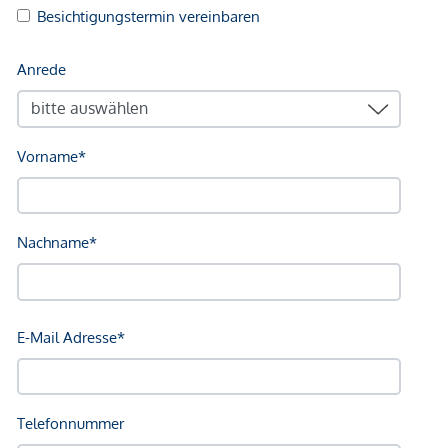
Perfekte Anbindung | Kettenbrückengasse (U4) |
Karlsplatz/Oper (U4, U2, U1)
WOHNUNG STIEGE 1 | TOP 39:
Raumaufteilung:
Vorraum, WC, Abstellraum und Speis
Schlafzimmer mit en-suite Bad
großzügige Wohnküche mit direktem Ausgang
auf die Loggia
5 m² Loggia
NEBENKOSTEN
Der guten Ordnung halber halten wir fest, dass, sofern im
Angebot nicht anders vermerkt, bei erfolgreichem
Abschlussfall eine Provision anfällt, die den in der
Immobilienmaklerverordnung BGBI. 262 und 297/1996
festgelegten Sätzen entspricht – das sind 3 % des
Kaufpreises zzgl. 20 % USt. Diese Provisionspflicht besteht