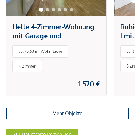
Helle 4-Zimmer-Wohnung
Ruh
mit Garage und
I mi
Gemeinschaftsgarten in
ca. 75,63 m² Wohnfläche
ca. 
ruhiger Lage von Hietzing
4 Zimmer
3 Zi
1.570 €
Mehr Objekte
Zur Hauptseite Immobilien