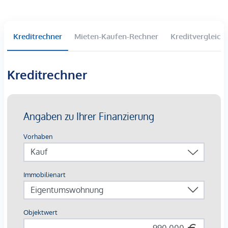
Der Karlsplatz/Oper ist fußläufig ca. 13 Minuten entfernt.
Dort befinden sich die U-Bahn-Linien U1, U2 und U4.
Kreditrechner
Mieten-Kaufen-Rechner
Kreditvergleich
Beschreibung *
Kreditrechner
DAS PROJEKT
Alle Infos zu den verfügbaren
Wohnungen finden Sie in unserem
Grundrissnavigator:
www.rechtewienzeile21.at
Direkt am pulsierenden Naschmarkt entsteht ein
außergewöhnliches Wohnprojekt, das urbanes Leben mit
individuellem Gestaltungsspielraum verbindet. Im neu
ausgebauten Dachgeschoss eines sorgfältig revitalisierten
Altbaus entstehen 13 exklusive Wohnungen mit 2 bis 4
Zimmern und Wohnflächen von ca. 61 bis 163 m². Alle