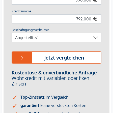
Wohnungen verfügen über großzügige Freiflächen, einige
sogar über weitläufige Dachterrassen mit unvergleichlichem
Blick über Wien.
Einzigartig bei diesem Projekt ist außerdem der Freiraum bei
der Gestaltung: Sie haben die Möglichkeit, Ihre Ausstattung
aus zahlreichen Varianten frei zu kombinieren und sich so
ein Zuhause zu schaffen, das sich an Ihre Wünsche und
Vorstellungen anpasst. Dabei vereinen sich historischer
Altbaucharme und moderne Wohnstandards harmonisch
miteinander.
Genuss in vollen Zügen bedeutet hier: die Freiheit, Ihre
Wohnung individuell zu gestalten und eine Lage, die keine
Wünsche offen lässt – mit dem Naschmarkt und seinen
kulinarischen Schätzen direkt vor der Haustür, pulsierendem
Stadtleben rundherum und der perfekten Anbindung ins
Zentrum.