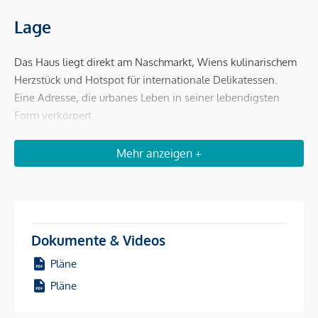
Lage
Das Haus liegt direkt am Naschmarkt, Wiens kulinarischem
Herzstück und Hotspot für internationale Delikatessen.
Eine Adresse, die urbanes Leben in seiner lebendigsten
Form verkörpert.
Der Standort lässt aufgrund seiner Lage am berühmten und
Mehr anzeigen +
beliebten Naschmarkt keine Wünsche offen – sowohl
vielseitige Gastronomie, trendige Shops als auch Trödel-
und Antiquitätenmärkte laden zum Gustieren und Flanieren
ein.
Dokumente & Videos
Ein gemütlicher Spaziergang in den 1. Bezirk eröffnet
weitere Freizeitangebote oder einen kurzen Arbeitsweg in
Pläne
die Innenstadt.
Pläne
Die öffentliche Verkehrsanbindung ist als ausgezeichnet zu