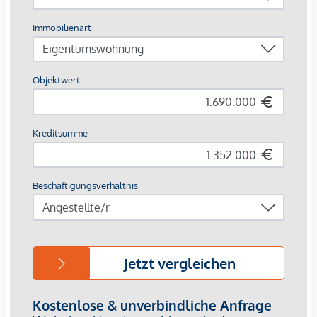
ausgebauten Dachgeschoss eines sorgfältig revitalisierten
Altbaus entstehen 13 exklusive Wohnungen mit 2 bis 4
Zimmern und Wohnflächen von ca. 61 bis 163 m². Alle
Wohnungen verfügen über großzügige Freiflächen, einige
sogar über weitläufige Dachterrassen mit unvergleichlichem
Blick über Wien.
Einzigartig bei diesem Projekt ist außerdem der Freiraum bei
der Gestaltung: Sie haben die Möglichkeit, Ihre Ausstattung
aus zahlreichen Varianten frei zu kombinieren und sich so
ein Zuhause zu schaffen, das sich an Ihre Wünsche und
Vorstellungen anpasst. Dabei vereinen sich historischer
Altbaucharme und moderne Wohnstandards harmonisch
miteinander.
Genuss in vollen Zügen bedeutet hier: die Freiheit, Ihre
Wohnung individuell zu gestalten und eine Lage, die keine
Wünsche offen lässt – mit dem Naschmarkt und seinen