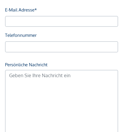
29 m² Terrassenfläche und wunderbarer
Weitblick
NEBENKOSTEN
Der guten Ordnung halber halten wir fest, dass, sofern im
Angebot nicht anders vermerkt, bei erfolgreichem
Abschlussfall eine Provision anfällt, die den in der
Immobilienmaklerverordnung BGBI. 262 und 297/1996
festgelegten Sätzen entspricht – das sind 3 % des
Kaufpreises zzgl. 20 % USt. Diese Provisionspflicht besteht
auch dann, wenn Sie die Ihnen überlassenen Informationen
an Dritte weitergeben. Es besteht ein wirtschaftliches
Naheverhältnis zum Verkäufer. Wir weisen darauf hin, dass
wir als Doppelmakler tätig sind. Die Vertragserrichtung und
Treuhandabwicklung ist gebunden. Die Kosten betragen 1,5
% des Kaufpreises zzgl. 20 % USt. sowie Barauslagen und
Beglaubigung.