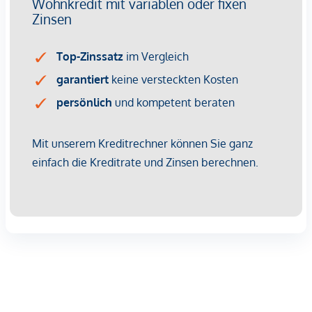
kulinarischen Schätzen direkt vor der Haustür, pulsierendem
Stadtleben rundherum und der perfekten Anbindung ins
Zentrum.
HIGHLIGHTS
13 exklusive Dachgeschosswohnungen
fantastische Ausblicke
herausragende Architektur
alle Wohnungen auf einer Ebene/keine Maisonetten
2 – 4 Zimmer | Wohnflächen ca. 61 – 163 m²
Ihr Wohntraum in eigener Hand | Ausstattung frei
kombinierbar
Großzügige Freiflächen, teilweise mit großen, privaten
Dachterrassen
Raumhöhe von bis zu 2,72 m auf der oberen
Dachebene
Individuelle Gestaltung möglich
Historischer Altbau kombiniert mit moderner