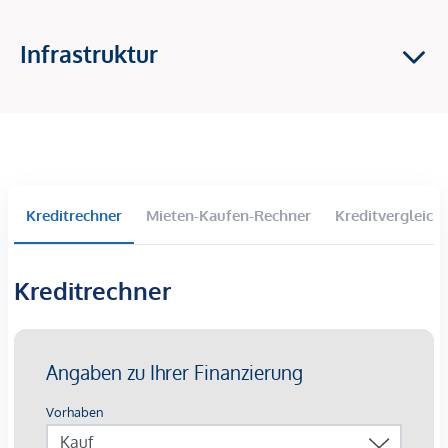
bewerten: In unmittelbarer Umgebung befindet sich die U4
Kettenbrückengasse sowie die Autobuslinie 59 A (Stationen
Infrastruktur
Pressgasse und Schönbrunner Straße).
Der Karlsplatz/Oper ist fußläufig ca. 13 Minuten entfernt.
Dort befinden sich die U-Bahn-Linien U1, U2 und U4.
Beschreibung *
Kreditrechner
Mieten-Kaufen-Rechner
Kreditvergleich
DAS PROJEKT
Alle Infos zu den verfügbaren
Kreditrechner
Wohnungen finden Sie in unserem
Grundrissnavigator:
www.rechtewienzeile21.at
Direkt am pulsierenden Naschmarkt entsteht ein
außergewöhnliches Wohnprojekt, das urbanes Leben mit
individuellem Gestaltungsspielraum verbindet. Im neu