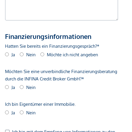
Wir weisen darauf hin, dass zwischen dem Vermittler und
dem zu vermittelnden Dritten ein familiäres oder
wirtschaftliches Naheverhältnis besteht.
Der Vermittler ist als Doppelmakler tätig.
*Der Vertrag kommt nicht mit der INFINA Credit Broker
GmbH zustande. Das Objekt wird von einem externen
Immobilienunternehmen angeboten. Allfällige aus dem
Vertragsabschluss resultierende Rechte sind ausschließlich
gegenüber dem anbietenden Immobilienunternehmen
geltend zu machen. Wir weisen Sie darauf hin, dass die
gemachten Angaben und Informationen lediglich
unverbindliche Vorabinformationen sind und daher ohne
Gewähr erfolgen. Der Vermittler ist als Doppelmakler tätig.