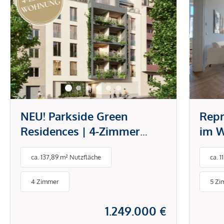
NEU! Parkside Green
Repr
Residences | 4-Zimmer
im W
Wohnung mit Loggia und
ca. 137,89 m² Nutzfläche
ca. 
direktem Blick in den Park
4 Zimmer
5 Zi
1.249.000 €