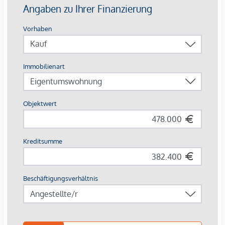
Ausstattung mit Vermietungsvorteil
Parkett- und Feinsteinzeugböden
Holzoberflächen & Brettsperrholzdecken
Fußbodenheizung & -temperierung
Außenliegender Sonnenschutz (Raffstores, EG mit
Rollläden)
Moderne Lüftungssysteme mit Fensterspaltlüftern
Kaufpreise der Vorsorgewohnungen
von EUR 286.000,- bis EUR 1.238.000,- netto zzgl. 20% USt.
Zu erwartender Mietertrag
von ca. EUR 17,50 bis EUR 22,50 netto/m²
Stellplätze können für 3-4 Zimmerwohnungen um €
40.000,00 netto angekauft werden.