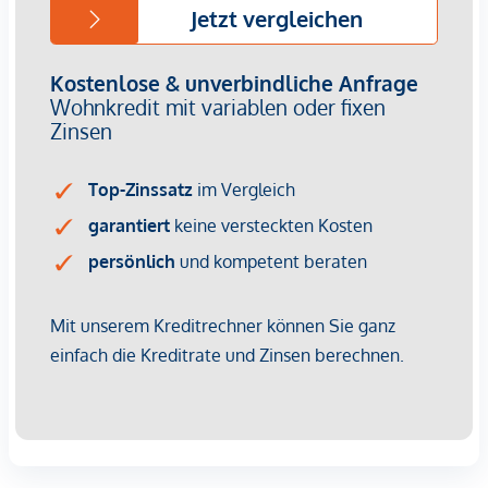
Provisionsfrei für den Käufer!
Fertigstellung: voraussichtlich Q2/2026
Bei diesem Angebot handelt es sich um eine
Vorsorgewohnung, die zu Vermietungszwecken erworben
wird.
Der angegebene Kaufpreis versteht sich daher zzgl.
20% USt. Diese Daten sind vorbehaltlich möglicher
Änderungen.
Wir weisen darauf hin, dass zwischen dem Vermittler und
dem zu vermittelnden Dritten ein familiäres oder
wirtschaftliches Naheverhältnis besteht.
Der Vermittler ist als Doppelmakler tätig.
Infrastruktur / Entfernungen
Gesundheit