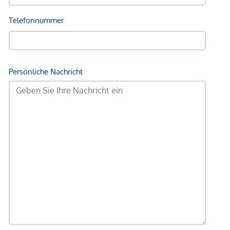
Wir weisen darauf hin, dass zwischen dem Vermittler und
dem zu vermittelnden Dritten ein familiäres oder
wirtschaftliches Naheverhältnis besteht.
Der Vermittler ist als Doppelmakler tätig.
*Der Vertrag kommt nicht mit der INFINA Credit Broker
GmbH zustande. Das Objekt wird von einem externen
Immobilienunternehmen angeboten. Allfällige aus dem
Vertragsabschluss resultierende Rechte sind ausschließlich
gegenüber dem anbietenden Immobilienunternehmen
geltend zu machen. Wir weisen Sie darauf hin, dass die
gemachten Angaben und Informationen lediglich
unverbindliche Vorabinformationen sind und daher ohne
Gewähr erfolgen. Der Vermittler ist als Doppelmakler tätig.