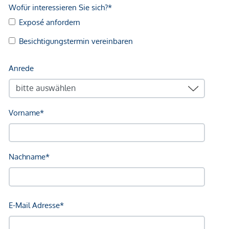
fühlen und erleben kann.
NEBENKOSTEN
Der guten Ordnung halber halten wir fest, dass, sofern im
Angebot nicht anders vermerkt, bei erfolgreichem
Abschlussfall eine Provision anfällt, die den in der
Immobilienmaklerverordnung BGBI. 262 und 297/1996
festgelegten Sätzen entspricht – das sind 3 % des
Kaufpreises zzgl. 20 % USt. Diese Provisionspflicht besteht
auch dann, wenn Sie die Ihnen überlassenen Informationen
an Dritte weitergeben. Es besteht ein wirtschaftliches
Naheverhältnis zum Verkäufer. Wir weisen darauf hin, dass
wir als Doppelmakler tätig sind. Die Vertragserrichtung und
Treuhandabwicklung ist gebunden an ARNOLD
Rechtsanwälte GmbH, Stoß im Himmel 1, 1010 Wien. Die
Kosten betragen 1,5 % des Kaufpreises zzgl. 20 % USt.
sowie Barauslagen und Beglaubigung.