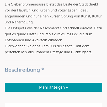
Die Siebenbrunnengasse bietet das Beste der Stadt direkt
vor der Haustür: jung, urban und voller Leben. Ideal
angebunden und nur einen kurzen Sprung von Kunst, Kultur
und Naherholung.
Die Hotspots wie der Naschmarkt sind schnell erreicht. Dazu
gibt es grüne Plätze und Parks direkt ums Eck, die zum
Entspannen und Aktivsein einladen.
Hier wohnen Sie genau am Puls der Stadt – mit dem
perfekten Mix aus urbanem Lifestyle und Rückzugsort.
Beschreibung *
DAS PROJEKT - BAUSTART BEREITS
Mehr anzeigen +
OKTOBER 2025 ERFOLGT
AUS GESCHICHTEN WERDEN REALITÄTEN