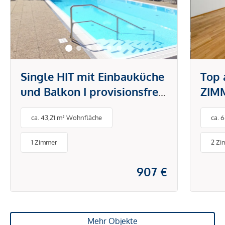
Single HIT mit Einbauküche
Top 
und Balkon I provisionsfrei
ZIM
| Swimmingpool | Vet. Med.
Balk
ca. 43,21 m² Wohnfläche
ca. 
Universität
Mari
1 Zimmer
2 Zi
907 €
Mehr Objekte