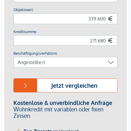
Nahversorger im Haus
AUSSTATTUNG
Eichenparkettboden
Bodentiefe Fenster
Fußbodenheizung
Klimaanlage in den Dachgeschossen
Großzügige Freiflächen
E-Mobilität
Elektrischer Sonnenschutz
Gegensprechanlage über Handyapp
Für nähere Informationen besuchen Sie gerne unsere
Homepage:
https://www.winegg.at/de/wohnprojekte/siebenbrunnengass
44-1050-wien-siebenbrunnengasse/ oder vereinbaren Sie
einen
persönlichen Beratungstermin
unter
verkauf@winegg.at .