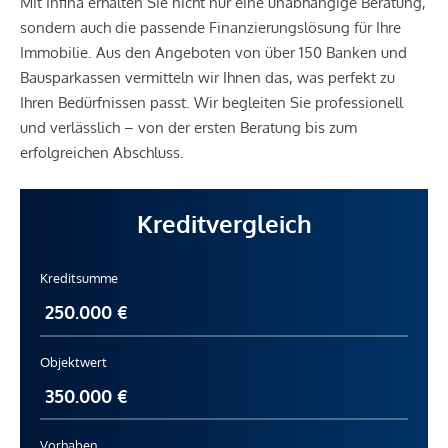
Mit Infina erhalten Sie nicht nur eine unabhängige Beratung,
Klinik <500m
sondern auch die passende Finanzierungslösung für Ihre
Krankenhaus <750m
Immobilie. Aus den Angeboten von über 150 Banken und
Bausparkassen vermitteln wir Ihnen das, was perfekt zu
Kinder & Schulen
Ihren Bedürfnissen passt. Wir begleiten Sie professionell
Schule <250m
und verlässlich – von der ersten Beratung bis zum
Kindergarten <500m
erfolgreichen Abschluss.
Universität <500m
Höhere Schule <750m
Kreditvergleich
Nahversorgung
Supermarkt <250m
Kreditsumme
Bäckerei <500m
Einkaufszentrum <500m
Sonstige
Objektwert
Geldautomat <250m
Bank <250m
Post <250m
Vorhaben