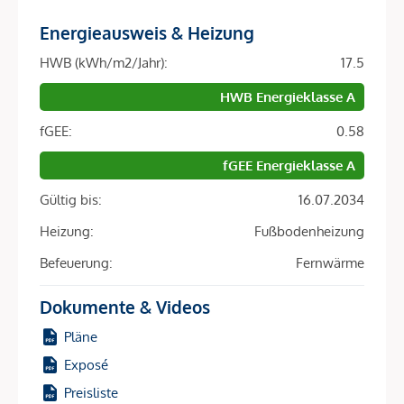
Gemeinschaftsflächen – Wohnen mitten in Wien mit starker
Energieausweis & Heizung
urbaner Identität und hohem Komfort.
HWB (kWh/m2/Jahr):
17.5
Die ARE ist eine der größten Immobiliengesellschaften
HWB Energieklasse A
Österreichs und hat bereits einige der prägendsten
Bauprojekte Wiens realisiert – darunter die Sanierung des
fGEE:
0.58
historischen Palais Epstein am Ring sowie die markanten
fGEE Energieklasse A
TrIIIple Tower am Donaukanal. Auch das VILLAGE IM
DRITTEN reiht sich in diese Reihe innovativer Projekte ein.
Gültig bis:
16.07.2034
Heizung:
Fußbodenheizung
ENERGIE MIT ZUKUNFT.
Befeuerung:
Fernwärme
Im gesamten VILLAGE IM DRITTEN sorgt ein modernes
Dokumente & Videos
Energienetz dafür, dass die einzelnen Gebäude miteinander
verbunden sind und Energieflüsse effizient gesteuert
Pläne
werden. Auch Baufeld 13 ist Teil dieses innovativen Netzes
Exposé
– einer der modernsten Formen nachhaltiger
Preisliste
Quartiersversorgung.