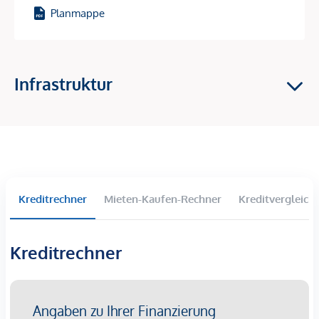
Planmappe
Erdsonden in Kombination mit Wärmepumpen liefern
Energie zur Raumheizung im Winter und für die
Temperierung (Grundkühlung) im Sommer.
Photovoltaikanlagen am Dach erzeugen erneuerbaren
Infrastruktur
Strom.
Fußbodenheizung im Erdgeschoß und
Bauteilaktivierung in den Obergeschoßen (über die
jeweils darüberliegenden Geschoßdecke) sorgen für
ein ausgeglichenes Raumklima.
Pendellüftungen mit Wärmerückgewinnung stellen
Kreditrechner
Mieten-Kaufen-Rechner
Kreditvergleich
kontinuierliche Frischluftzufuhr sicher.
Fernwärmeanschluss unterstützt die Versorgung in
Spitzenzeiten sowie die Warmwasserbereitung.
Kreditrechner
So entsteht ein Zusammenspiel aus Komfort, Innovation
und ökologischer Verantwortung – ein klarer Mehrwert für
Bewohner:innen.