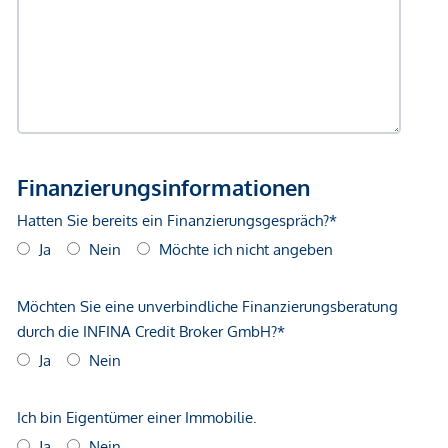
Dezentrale Wohnraumlüftungen mit
Wärmerückgewinnung
Zusätzlich erwerbbare Hobbyräume (ab ca. 15 bis ca.
40 m²) ankaufbaren Stellplätzen für E-Fahrräder mit
absperrbaren Boxen und Lastenfahrrädern
ÜBERBLICK
143 Eigentumswohnungen
2 Geschäftslokale
10 Hobbyräume (optional erwerbbar)
92 Tiefgaragenplätze (Zufahrt über BP 14A; mit
absperrbarer Steckdose auch zum Laden geeignet.)
338 Fahrradabstellplätze, 3 Stellplätze für Lastenräder
und 6 absperrbare Fahrradboxen mit Ladefunktion –
zusätzlich erwerbbar
Partyraum, Gemeinschaftsraum, Kidszone,
Jugendspielplatz, Waschsalon