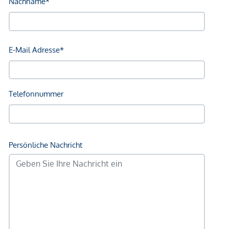
Ausstattung im Überblick:
Gehobenes Materialkonzept: Parkett, Designfliesen
Mehrere wählbare Ausstattungspakete („Bundles“)
Raumhohe Holz-Alu Fenster - für lichtdurchflutete
Räume, außenliegender Sonnenschutz
Balkone als Freiraumzimmer mit verschiebbaren
Lochblech-Elementen
Lichtkuppeln in Badezimmern der Dachgeschoß-
Wohnungen
Türhöhen von ca. 2,20 m
Unterputzarmaturen in Bädern & Duschen
Großzügige Badewannen und bodenebene Duschen,
elektr. Handtuchtrockner
Sicherheit: Eingangstüren WK3, ebenerdig
zugängliche Fenster als Einbruchschutzfenster RC2n
und Vorrichtung für Alarmanlagen,
Videosprechanlage