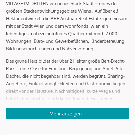
VILLAGE IM DRITTEN ein neues Stück Stadt – eines der
größten Stadtentwicklungsgebiete Wiens . Auf über elf
Hektar entwickelt die ARE Austrian Real Estate gemeinsam
mit der Stadt Wien und dem wohnfonds_wien ein
lebendiges, nahezu autofreies Quartier mit rund 2.000
Wohnungen, Büro- und Gewerbeflächen, Kinderbetreuung,
Bildungseinrichtungen und Nahversorgung.
Das grüne Herz bildet der über 2 Hektar große Bert-Brecht-
Park – eine Oase für Erholung, Begegnung und Spiel. Alle
Dächer, die nicht begehbar sind, werden begrünt. Sharing-
Angebote, Einkaufsmöglichkeiten und Gastronomie liegen
direkt vor der Haustüre. Nachhaltigkeit, kurze Wege und
hohe Lebensqualität sind die Leitlinien dieses neuen
Stadtviertels.
Mehr anzeigen +
Mit dem Slogan „ urban daheim “ verkörpert Baufeld 13
diese Idee in besonderer Weise: moderne Architektur,
vielseitige Freiräume, Hobbyräume und