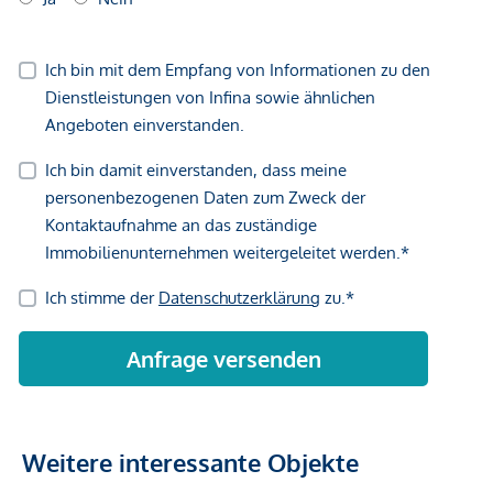
Großteils großzügige Freiflächen
LAGE – URBAN UND GRÜN.
Direkt am rund 2 Hektar großen Bert-Brecht-Park –
Natur und Erholung vor der Haustüre
Straßenbahn: Linie 18 (Wildgansplatz, 2 Min.), Linie 71
(St. Marx, 3 Min.)
S-Bahn: Station St. Marx (2 Min.), Quartier Belvedere
(15 Min.)
U-Bahn: U3 Schlachthausgasse (15 Min.), U1
Hauptbahnhof (15 Min.)
Neue Straßenbahnlinie 18: bis Herbst 2026 direkte
Verbindung von Schlachthausgasse (U3) zur U2
Stadion – damit neue Direktanbindung in den grünen
Prater
Weitere interessante Objekte
Hauptbahnhof Wien: 7 Minuten mit der Straßenbahn