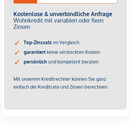
ein überdachter Balkon mit Nurglasbrüstung
Trockenen Fußes kommt man über der zentralen
überdachten Gang vom Haupteingang in der Otto-
Preminger- Straße zu den zwei hinteren Gebäuden bis zur
Hilde-Güden-Promenade und dem direkten Zugang zum
Park. Der Gang wird mit großzügigen Öffnungen zu den
von oben belichtet und belüftet abgesetzten Atriumhöfe
aufgeweitet. PKW und Fahrradgarage, Müllraum und
Kinderwagenabstellräume sind ebenfalls unmittelbar über
diesen zentralen Gang erreichbar. Zusätzliche Eingänge auf
der Ebene des Parks ermöglichen gute fußläufige
Zugänglichkeit aus allen Richtungen.
Architektonische Highlights
Die Architektur kombiniert urbane Klarheit mit wohnlicher
Atmosphäre – ideal für alle, die mitten in der Stadt zuhause