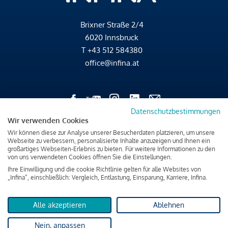
Brixner Straße 2/4
6020 Innsbruck
T
+43 512 584380
office@infina.at
Datenschutzbestimmungen
Wir verwenden Cookies
Impressum
Wir können diese zur Analyse unserer Besucherdaten platzieren, um unsere
Webseite zu verbessern, personalisierte Inhalte anzuzeigen und Ihnen ein
Datenschutz & Cookies
großartiges Webseiten-Erlebnis zu bieten. Für weitere Informationen zu den
Verbraucherschutzinformation & rechtliche Hinweise
von uns verwendeten Cookies öffnen Sie die Einstellungen.
Ihre Einwilligung und die cookie Richtlinie gelten für alle Websites von
„Infina“, einschließlich: Vergleich, Entlastung, Einsparung, Karriere, Infina.
Alle akzeptieren
Ablehnen
Nein, anpassen