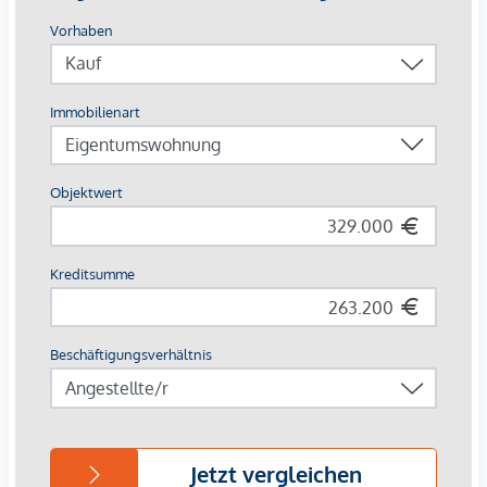
ARCHITEKTUR, DIE URBANITÄT LEBT.
Das Baufeld 13 umfasst drei Baukörper, die über ein
gemeinsames Sockelgeschoss verbunden sind:
OPS 12 Stg. 1+2: fünf Obergeschosse
OPS 12 Stg. 3: acht Obergeschosse
HGP 5: zehn Obergeschosse
Insgesamt entstehen 143 Eigentumswohnungen mit
Wohnflächen zwischen ca. 45m² und 110 m² und 2-5
Zimmern, sowie 2 Geschäftslokale . Zusätzlich werden 10
Hobbyräume zum Erwerb angeboten. Die kompakte
Bauform sorgt großteils für zweiseitig belichtete
Wohnungen, die jeweils über zwei Freiflächen verfügen:
ein Freiraumzimmer mit verschiebbaren Lochblech-
Elementen für Privatsphäre und Beschattung