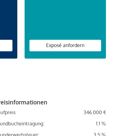
n
Exposé anfordern
reisinformationen
ufpreis
346.000 €
undbucheintragung:
1.1 %
underwerbsteuer:
3.5 %