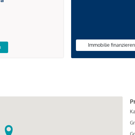
Immobilie finanziere
n
P
Ka
Gr
Gr