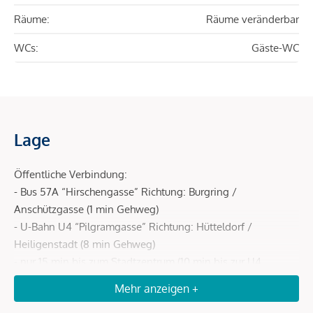
Räume:
Räume veränderbar
WCs:
Gäste-WC
Lage
Öffentliche Verbindung:
- Bus 57A “Hirschengasse” Richtung: Burgring /
Anschützgasse (1 min Gehweg)
- U-Bahn U4 “Pilgramgasse” Richtung: Hütteldorf /
Heiligenstadt (8 min Gehweg)
- nur 15 min bis zum Stadtzentrum (10 min bis zur U4
Pilgramgasse -> U4 Richtung Heiligenstadt 5 min bis zum
Mehr anzeigen +
Karlsplatz)