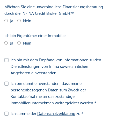
- Billa (3 min Gehweg)
- BIPA (2 min Gehweg)
- SPAR (5 min Gehweg)
In der Nähe:
- Hubert-Marischka-Park (5 min Gehweg)
- Schokolade-Museum Wien (7 min Gehweg)
- Raimund Theater (3 min mit dem Auto)
- Haus des Meeres (10 min Gehweg)
- Barmherzige Schwestern Krankenhaus Wien (5 min
Gehweg)
Kaufpreis: 1.880.000,-- Euro