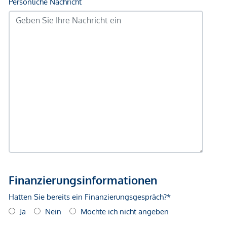
2. Ebene
Wohnraum, ca. 86,10m² mit Zugang zur Dachterrasse
Zimmer, ca. 17,60m² mit Zugang zur Dachterrasse
Küche, ca. 17,30m²
WC, ca. 1,00m²
Terrasse, ca. 91,40m²
Öffentliche Verbindung:
- Bus 57A “Hirschengasse” Richtung: Burgring /
Anschützgasse (1 min Gehweg)
- U-Bahn U4 “Pilgramgasse” Richtung: Hütteldorf /
Heiligenstadt (8 min Gehweg)
- nur wenige Minuten bis zum Stadtzentrum (8 min bis zur
U4 Pilgramgasse -> U4 Richtung Heiligenstadt 5 min bis
zum Karlsplatz)
Einkaufsmöglichkeiten: