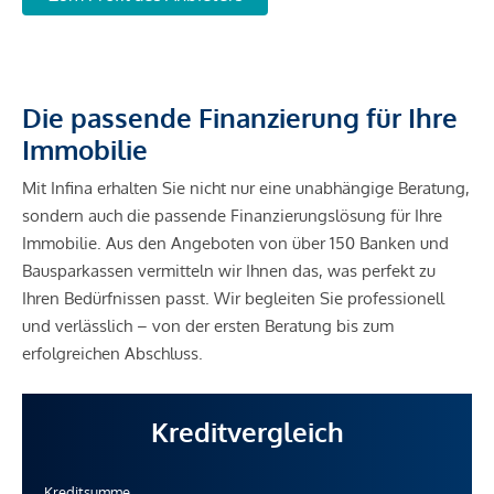
Nahversorgung
Supermarkt <500m
Bäckerei <500m
Einkaufszentrum <1.000m
Die passende Finanzierung für Ihre
Immobilie
Sonstige
Geldautomat <500m
Mit Infina erhalten Sie nicht nur eine unabhängige Beratung,
Bank <500m
sondern auch die passende Finanzierungslösung für Ihre
Post <500m
Immobilie. Aus den Angeboten von über 150 Banken und
Polizei <500m
Bausparkassen vermitteln wir Ihnen das, was perfekt zu
Ihren Bedürfnissen passt. Wir begleiten Sie professionell
Verkehr
und verlässlich – von der ersten Beratung bis zum
Bus <500m
erfolgreichen Abschluss.
U-Bahn <500m
Straßenbahn <1.000m
Kreditvergleich
Bahnhof <500m
Autobahnanschluss <4.500m
Kreditsumme