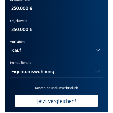
Angaben Entfernung Luftlinie / Quelle: OpenStreetMap
*Der Vertrag kommt nicht mit der INFINA Credit Broker
Objektwert
GmbH zustande. Das Objekt wird von einem externen
Immobilienunternehmen angeboten. Allfällige aus dem
Vertragsabschluss resultierende Rechte sind ausschließlich
Vorhaben
gegenüber dem anbietenden Immobilienunternehmen
geltend zu machen. Wir weisen Sie darauf hin, dass die
gemachten Angaben und Informationen lediglich
Immobilienart
unverbindliche Vorabinformationen sind und daher ohne
Gewähr erfolgen. Der Vermittler ist als Doppelmakler tätig.
Kostenlos und unverbindlich
Jetzt vergleichen!