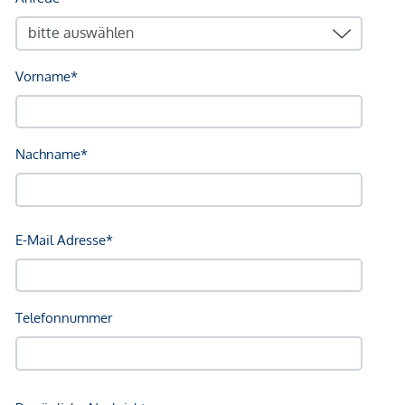
in allen Räumen
Die Wohnung teilt sich wie folgt auf:
1. Ebene
Vorraum, ca. 23,90m²
Bad 1, ca. 7,20m²
Bad 2, ca. 13,80m²
WC 1, ca. 1,00m²
WC 2, ca. 1,70m²
Waschküche, ca. 3,50m²
Abstellraum, ca. 2,40m²
Zimmer, ca. 23,40m²
Zimmer, ca. 27,10m²
Zimmer, ca. 26,20m²
Zimmer, ca. 14,00m²