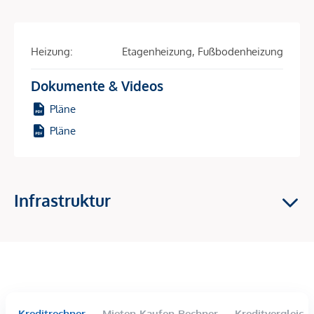
Einkaufsmöglichkeiten:
- Billa (3 min Gehweg)
Heizung:
Etagenheizung, Fußbodenheizung
- BIPA (2 min Gehweg)
- SPAR (5 min Gehweg)
Dokumente & Videos
In der Nähe:
Pläne
- Hubert-Marischka-Park (5 min Gehweg)
Pläne
- Schokolade-Museum Wien (7 min Gehweg)
- Raimund Theater (3 min mit dem Auto)
- Haus des Meeres (10 min Gehweg)
- Barmherzige Schwestern Krankenhaus Wien (5 min
Infrastruktur
Gehweg)
Beschreibung *
Die Wohnung befindet sich in einer
hervorragenden Lage
Kreditrechner
Mieten-Kaufen-Rechner
Kreditvergleich