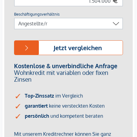
Ein weitläufiger,
offener Wohnbereich mit großflächigen
Fensterfronten
, der nahtlos in die
separat abgetrennte
Küche
übergeht. Dieser Bereich bietet den idealen Rahmen
zum Entspannen, Genießen und für gesellige Abende mit
Familie und Freunden. Ein weiteres
WC befindet sich
zudem komfortabel gelegen direkt neben dem Zugang
zur Terrasse.
Die rund 100 m² große Terrasse mit Outdoor-Dusche
bildet das absolute Highlight.
Mit einem
beeindruckenden
Ausblick über die Dächer Wiens bietet sie eine private
Oase mitten in der Stadt
–
perfekt für entspannte
Stunden im Freien oder stilvolle Abende
. Die großzügige
Außenfläche eröffnet zahlreiche
Gestaltungsmöglichkeiten:
Ob Sauna, Whirlpool, Outdoor-
Küche mit Grillstation oder ein grünes Stadtrefugium – hier
bleiben keine Wünsche offen.
Ein exklusives Wohnangebot, das urbanen Lifestyle,