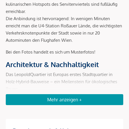
kulinarischen Hotspots des Servitenviertels sind fußläufig
erreichbar.
Die Anbindung ist hervorragend: In wenigen Minuten
erreicht man die U4-Station Roßauer Lände, die wichtigsten
Verkehrsknotenpunkte der Stadt sowie in nur 20
Autominuten den Flughafen Wien.
Bei den Fotos handelt es sich um Musterfotos!
Architektur & Nachhaltigkeit
Das LeopoldQuartier ist Europas erstes Stadtquartier in
Holz-Hybrid-Bauweise – ein Meilenstein für ökologisches
Bauen.
Mehr anzeigen +
Holz-Hybrid-Konstruktion:
bis zu 80 % weniger CO²-
Ausstoß gegenüber Massivbau, schnellere und leisere
Errichtung, rund 4.000 t gebundenes CO².
Geothermie:
200 Erdsonden liefern jährlich ca. 4.800