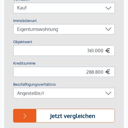
Europas erstes Stadtquartier in Holzbauweise
CO²-neutrale Energieversorgung durch Geothermie &
Photovoltaik
253 Wohnungen von 34 – 108 m²
Jede Einheit mit Außenfläche
Autofreie Zone mit Sharing-Angeboten & E-Mobilität
Perfekte Innenstadtlage mit Natur, Kultur und Kulinarik
direkt vor der Haustür
Beim Kauf einer 3- oder 4-Zimmerwohnung kann ein Kfz-
Stellplatz in der hauseigenen Tiefgarage um € 44.000,-
erworben werden.
Provisionsfrei für den Käufer!
Fertigstellung voraussichtlich Q2/2026
Wir weisen darauf hin, dass zwischen dem Vermittler und
dem zu vermittelnden Dritten ein familiäres oder