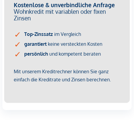
wirtschaftliches Naheverhältnis besteht.
Der Vermittler ist als Doppelmakler tätig.
Infrastruktur / Entfernungen
Gesundheit
Arzt <500m
Apotheke <500m
Klinik <500m
Krankenhaus <1.250m
Kinder & Schulen
Schule <500m
Kindergarten <250m
Universität <500m
Höhere Schule <500m