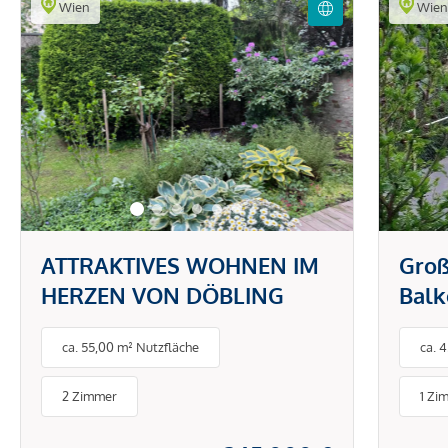
Wien
Wie
ATTRAKTIVES WOHNEN IM
Groß
HERZEN VON DÖBLING
Balk
Ruhe
ca. 55,00 m² Nutzfläche
ca. 
Pötz
Schl
2 Zimmer
1 Zi
Türk