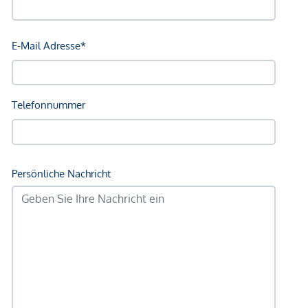
Angaben Entfernung Luftlinie / Quelle: OpenStreetMap
*Der Vertrag kommt nicht mit der INFINA Credit Broker
GmbH zustande. Das Objekt wird von einem externen
Immobilienunternehmen angeboten. Allfällige aus dem
Vertragsabschluss resultierende Rechte sind ausschließlich
gegenüber dem anbietenden Immobilienunternehmen
geltend zu machen. Wir weisen Sie darauf hin, dass die
gemachten Angaben und Informationen lediglich
unverbindliche Vorabinformationen sind und daher ohne
Gewähr erfolgen. Der Vermittler ist als Doppelmakler tätig.