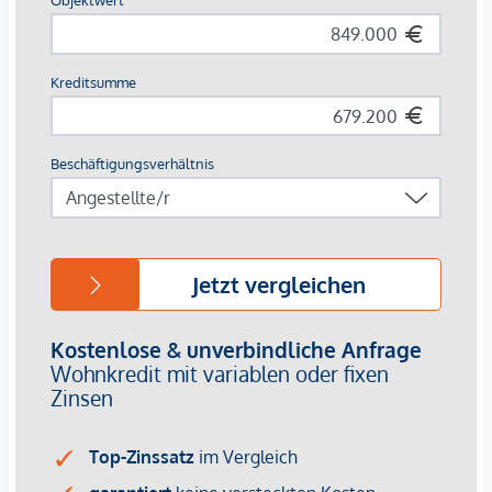
sowie die Autobuslinien 12A, 13A und 59A gewährleistet. Für
genauere Informationen zur Infrastruktur, fordern Sie bitte
unser Exposé an.
Gerne lassen wir Ihnen bei ernsthaftem Interesse - vor
Kaufanbotlegung - weitere vertraulichen Dokumente zu
dieser Liegenschaft zukommen, welche nicht veröffentlicht
werden dürfen.
Überzeugen Sie sich selbst von diesem überaus attraktiven
Objekt. Für Besichtigungen und nähere Informationen
stehen wir Ihnen gerne zur Verfügung!
Mag. Viola Wasmuth
national - Tel:
0670 4039361
international - Tel:
+43 670 4039361
e-mail:
wasmuth@lifestyle-properties.at
Wir weisen darauf hin, dass zwischen dem Vermittler und
dem zu vermittelnden Dritten ein familiäres oder