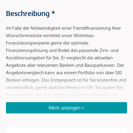
Beschreibung *
Im Falle der Notwendigkeit einer Fremdfinanzierung Ihrer
Wunschimmobilie ermittelt unser Wohnbau-
Finanzierungsexperte gerne die optimale
Finanzierungslösung und findet das passende Zins- und
Konditionsangebot für Sie. Er vergleicht die aktuellen
Angebote aller relevanten Banken und Bausparkassen. Der
Angebotsvergleich kann aus einem Portfolio von über 120
Banken erfolgen. Das Erstgespräch ist für Sie kostenfrei und
unverbindlich, gerne auch bei Ihnen vor Ort. So sparen Sie
Ihre wertvolle Zeit und erhalten eine professionelle und
unabhängige Finanzierungslösung vom Spezialisten.
Mehr anzeigen +
Sprechen Sie uns wegen eines Termins gerne an!
Zum Verkauf gelangt eine renovierungsbedürftige 4,5-
Zimmer Wohnung im 5. Wiener Gemeindebezirk