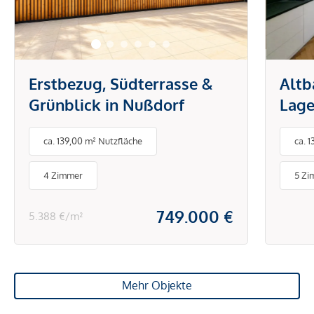
Erstbezug, Südterrasse &
Altb
Grünblick in Nußdorf
Lage
ca. 139,00 m² Nutzfläche
ca. 
4 Zimmer
5 Zi
749.000 €
5.388 €/m²
Mehr Objekte