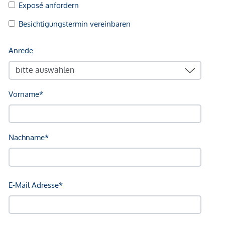
Nahversorgung
Supermarkt <500m
Bäckerei <500m
Einkaufszentrum <1.000m
Sonstige
Geldautomat <500m
Bank <500m
Post <500m
Polizei <500m
Verkehr
Bus <500m
U-Bahn <500m
Straßenbahn <1.000m
Bahnhof <500m
Autobahnanschluss <4.000m