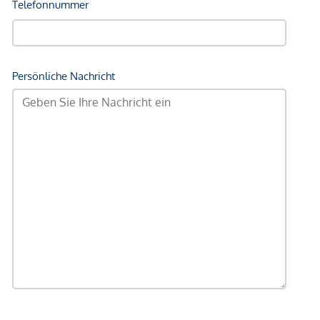
Angaben Entfernung Luftlinie / Quelle: OpenStreetMap
*Der Vertrag kommt nicht mit der INFINA Credit Broker
GmbH zustande. Das Objekt wird von einem externen
Immobilienunternehmen angeboten. Allfällige aus dem
Vertragsabschluss resultierende Rechte sind ausschließlich
gegenüber dem anbietenden Immobilienunternehmen
geltend zu machen. Wir weisen Sie darauf hin, dass die
gemachten Angaben und Informationen lediglich
unverbindliche Vorabinformationen sind und daher ohne
Gewähr erfolgen. Der Vermittler ist als Doppelmakler tätig.