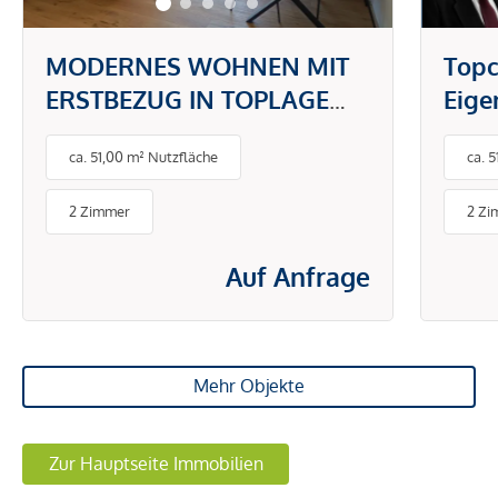
MODERNES WOHNEN MIT
Topc
ERSTBEZUG IN TOPLAGE
Eig
DONAUSTADT -
gefr
ca. 51,00 m² Nutzfläche
ca. 
PAUSCHALMIETE INKL.
BETRIEBS- UND
2 Zimmer
2 Zi
ENERGIEKOSTEN
Auf Anfrage
Mehr Objekte
Zur Hauptseite Immobilien