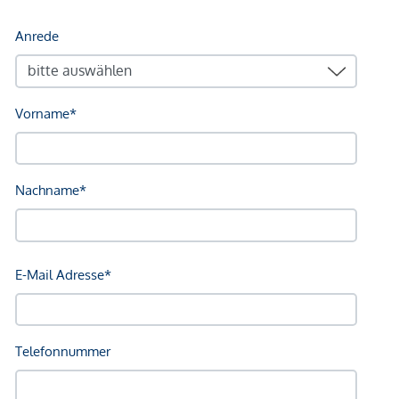
U-Bahn <500m
Straßenbahn <250m
Bahnhof <250m
Autobahnanschluss <2.500m
Angaben Entfernung Luftlinie / Quelle: OpenStreetMap
*Der Vertrag kommt nicht mit der INFINA Credit Broker
GmbH zustande. Das Objekt wird von einem externen
Immobilienunternehmen angeboten. Allfällige aus dem
Vertragsabschluss resultierende Rechte sind ausschließlich
gegenüber dem anbietenden Immobilienunternehmen
geltend zu machen. Wir weisen Sie darauf hin, dass die
gemachten Angaben und Informationen lediglich
unverbindliche Vorabinformationen sind und daher ohne
Gewähr erfolgen. Der Vermittler ist als Doppelmakler tätig.