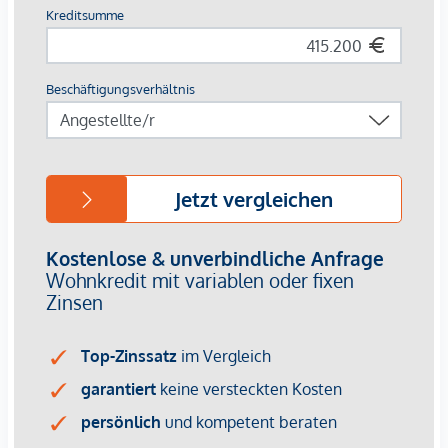
Lassen Sie sich von Grace verzaubern und finden Sie Ihr
neues Zuhause im Herzen Wiens.
Wir weisen darauf hin, dass zwischen dem Vermittler und
dem zu vermittelnden Dritten ein familiäres oder
wirtschaftliches Naheverhältnis besteht.
Der Vermittler ist als Doppelmakler tätig.
Infrastruktur / Entfernungen
Gesundheit
Arzt <250m
Apotheke <500m
Klinik <750m
Krankenhaus <500m
Kinder & Schulen