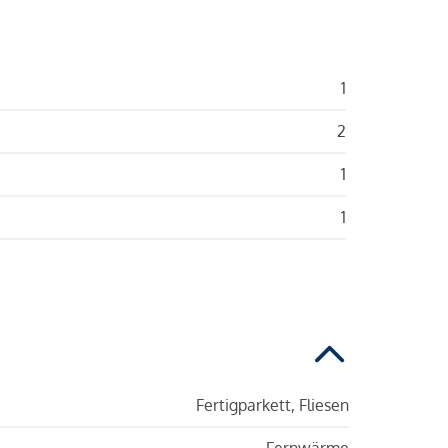
1
2
1
1
Fertigparkett, Fliesen
Fernwärme