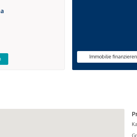
na
Immobilie finanziere
n
P
Ka
Gr