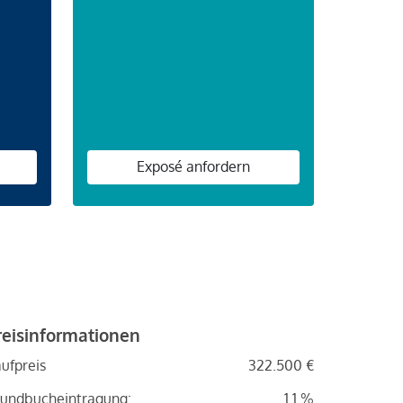
n
Exposé anfordern
reisinformationen
ufpreis
322.500 €
undbucheintragung:
1.1 %