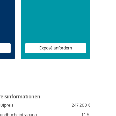
n
Exposé anfordern
reisinformationen
ufpreis
247.200 €
undbucheintragung:
1.1 %