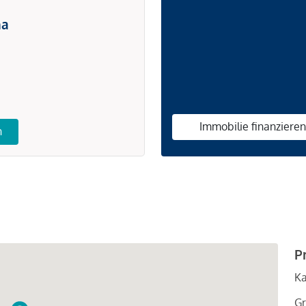
na
Immobilie finanziere
n
P
Ka
Gr