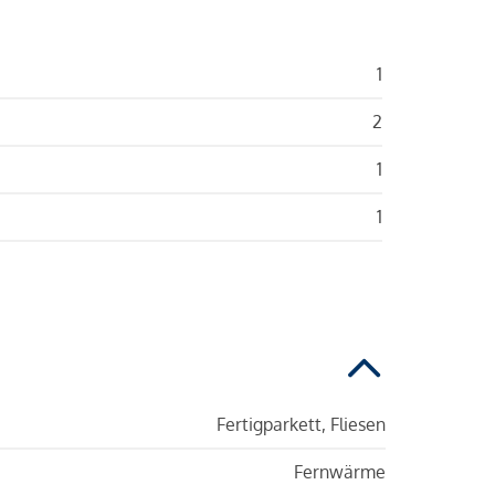
1
2
1
1
Fertigparkett, Fliesen
Fernwärme