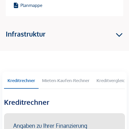
Planmappe
Erdsonden in Kombination mit Wärmepumpen liefern
Energie zur Raumheizung im Winter und für die
Temperierung (Grundkühlung) im Sommer.
Photovoltaikanlagen am Dach erzeugen erneuerbaren
Infrastruktur
Strom.
Fußbodenheizung im Erdgeschoß und
Bauteilaktivierung in den Obergeschoßen (über die
jeweils darüberliegenden Geschoßdecke) sorgen für
ein ausgeglichenes Raumklima.
Pendellüftungen mit Wärmerückgewinnung stellen
Kreditrechner
Mieten-Kaufen-Rechner
Kreditvergleich
kontinuierliche Frischluftzufuhr sicher.
Fernwärmeanschluss unterstützt die Versorgung in
Spitzenzeiten sowie die Warmwasserbereitung.
Kreditrechner
So entsteht ein Zusammenspiel aus Komfort, Innovation
und ökologischer Verantwortung – ein klarer Mehrwert für
Bewohner:innen.