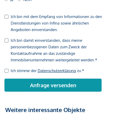
Großteils großzügige Freiflächen
LAGE – URBAN UND GRÜN.
Direkt am rund 2 Hektar großen Bert-Brecht-Park –
Natur und Erholung vor der Haustüre
Straßenbahn: Linie 18 (Wildgansplatz, 2 Min.), Linie 71
(St. Marx, 3 Min.)
S-Bahn: Station St. Marx (2 Min.), Quartier Belvedere
(15 Min.)
U-Bahn: U3 Schlachthausgasse (15 Min.), U1
Hauptbahnhof (15 Min.)
Neue Straßenbahnlinie 18: bis Herbst 2026 direkte
Verbindung von Schlachthausgasse (U3) zur U2
Stadion – damit neue Direktanbindung in den grünen
Prater
Weitere interessante Objekte
Hauptbahnhof Wien: 7 Minuten mit der Straßenbahn