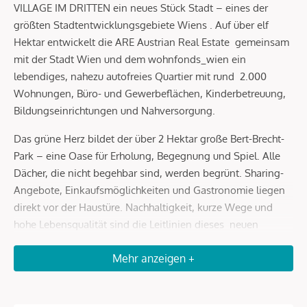
VILLAGE IM DRITTEN ein neues Stück Stadt – eines der
größten Stadtentwicklungsgebiete Wiens . Auf über elf
Hektar entwickelt die ARE Austrian Real Estate gemeinsam
mit der Stadt Wien und dem wohnfonds_wien ein
lebendiges, nahezu autofreies Quartier mit rund 2.000
Wohnungen, Büro- und Gewerbeflächen, Kinderbetreuung,
Bildungseinrichtungen und Nahversorgung.
Das grüne Herz bildet der über 2 Hektar große Bert-Brecht-
Park – eine Oase für Erholung, Begegnung und Spiel. Alle
Dächer, die nicht begehbar sind, werden begrünt. Sharing-
Angebote, Einkaufsmöglichkeiten und Gastronomie liegen
direkt vor der Haustüre. Nachhaltigkeit, kurze Wege und
hohe Lebensqualität sind die Leitlinien dieses neuen
Stadtviertels.
Mehr anzeigen +
Mit dem Slogan „ urban daheim “ verkörpert Baufeld 13
diese Idee in besonderer Weise: moderne Architektur,
vielseitige Freiräume, Hobbyräume und