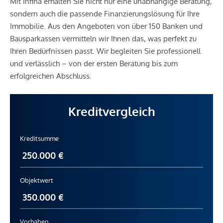
Mit Infina erhalten Sie nicht nur eine unabhängige Beratung,
Klinik <250m
sondern auch die passende Finanzierungslösung für Ihre
Krankenhaus <750m
Immobilie. Aus den Angeboten von über 150 Banken und
Bausparkassen vermitteln wir Ihnen das, was perfekt zu
Kinder & Schulen
Ihren Bedürfnissen passt. Wir begleiten Sie professionell
Schule <250m
und verlässlich – von der ersten Beratung bis zum
Kindergarten <500m
erfolgreichen Abschluss.
Universität <500m
Höhere Schule <500m
Kreditvergleich
Nahversorgung
Supermarkt <250m
Kreditsumme
Bäckerei <250m
Einkaufszentrum <250m
Sonstige
Objektwert
Geldautomat <250m
Bank <250m
Post <250m
Vorhaben