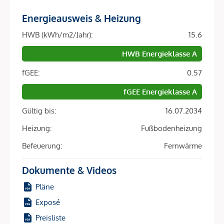
Gemeinschaftsflächen – Wohnen mitten in Wien mit starker
Energieausweis & Heizung
urbaner Identität und hohem Komfort.
HWB (kWh/m2/Jahr):
15.6
Die ARE ist eine der größten Immobiliengesellschaften
HWB Energieklasse A
Österreichs und hat bereits einige der prägendsten
Bauprojekte Wiens realisiert – darunter die Sanierung des
fGEE:
0.57
historischen Palais Epstein am Ring sowie die markanten
fGEE Energieklasse A
TrIIIple Tower am Donaukanal. Auch das VILLAGE IM
DRITTEN reiht sich in diese Reihe innovativer Projekte ein.
Gültig bis:
16.07.2034
Heizung:
Fußbodenheizung
ENERGIE MIT ZUKUNFT.
Befeuerung:
Fernwärme
Im gesamten VILLAGE IM DRITTEN sorgt ein modernes
Dokumente & Videos
Energienetz dafür, dass die einzelnen Gebäude miteinander
verbunden sind und Energieflüsse effizient gesteuert
Pläne
werden. Auch Baufeld 13 ist Teil dieses innovativen Netzes
Exposé
– einer der modernsten Formen nachhaltiger
Preisliste
Quartiersversorgung.