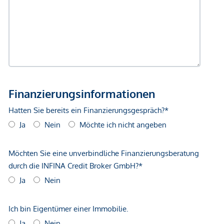
Dezentrale Wohnraumlüftungen mit
Wärmerückgewinnung
Zusätzlich erwerbbare Hobbyräume (ab ca. 15 bis ca.
40 m²) ankaufbaren Stellplätzen für E-Fahrräder mit
absperrbaren Boxen und Lastenfahrrädern
ÜBERBLICK
143 Eigentumswohnungen
2 Geschäftslokale
10 Hobbyräume (optional erwerbbar)
92 Tiefgaragenplätze (Zufahrt über BP 14A; mit
absperrbarer Steckdose auch zum Laden geeignet.)
338 Fahrradabstellplätze, 3 Stellplätze für Lastenräder
und 6 absperrbare Fahrradboxen mit Ladefunktion –
zusätzlich erwerbbar
Partyraum, Gemeinschaftsraum, Kidszone,
Jugendspielplatz, Waschsalon