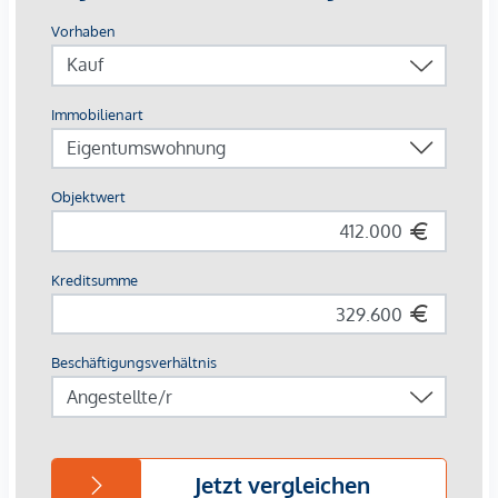
ARCHITEKTUR, DIE URBANITÄT LEBT.
Das Baufeld 13 umfasst drei Baukörper, die über ein
gemeinsames Sockelgeschoss verbunden sind:
OPS 12 Stg. 1+2: fünf Obergeschosse
OPS 12 Stg. 3: acht Obergeschosse
HGP 5: zehn Obergeschosse
Insgesamt entstehen 143 Eigentumswohnungen mit
Wohnflächen zwischen ca. 45m² und 110 m² und 2-5
Zimmern, sowie 2 Geschäftslokale . Zusätzlich werden 10
Hobbyräume zum Erwerb angeboten. Die kompakte
Bauform sorgt großteils für zweiseitig belichtete
Wohnungen, die jeweils über zwei Freiflächen verfügen:
ein Freiraumzimmer mit verschiebbaren Lochblech-
Elementen für Privatsphäre und Beschattung