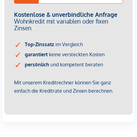
ein überdachter Balkon mit Nurglasbrüstung
Trockenen Fußes kommt man über der zentralen
überdachten Gang vom Haupteingang in der Otto-
Preminger- Straße zu den zwei hinteren Gebäuden bis zur
Hilde-Güden-Promenade und dem direkten Zugang zum
Park. Der Gang wird mit großzügigen Öffnungen zu den
von oben belichtet und belüftet abgesetzten Atriumhöfe
aufgeweitet. PKW und Fahrradgarage, Müllraum und
Kinderwagenabstellräume sind ebenfalls unmittelbar über
diesen zentralen Gang erreichbar. Zusätzliche Eingänge auf
der Ebene des Parks ermöglichen gute fußläufige
Zugänglichkeit aus allen Richtungen.
Architektonische Highlights
Die Architektur kombiniert urbane Klarheit mit wohnlicher
Atmosphäre – ideal für alle, die mitten in der Stadt zuhause