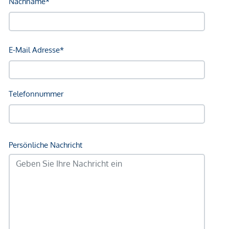
Ausstattung im Überblick:
Gehobenes Materialkonzept: Parkett, Designfliesen
Mehrere wählbare Ausstattungspakete („Bundles“)
Raumhohe Holz-Alu Fenster - für lichtdurchflutete
Räume, außenliegender Sonnenschutz
Balkone als Freiraumzimmer mit verschiebbaren
Lochblech-Elementen
Lichtkuppeln in Badezimmern der Dachgeschoß-
Wohnungen
Türhöhen von ca. 2,20 m
Unterputzarmaturen in Bädern & Duschen
Großzügige Badewannen und bodenebene Duschen,
elektr. Handtuchtrockner
Sicherheit: Eingangstüren WK3, ebenerdig
zugängliche Fenster als Einbruchschutzfenster RC2n
und Vorrichtung für Alarmanlagen,
Videosprechanlage