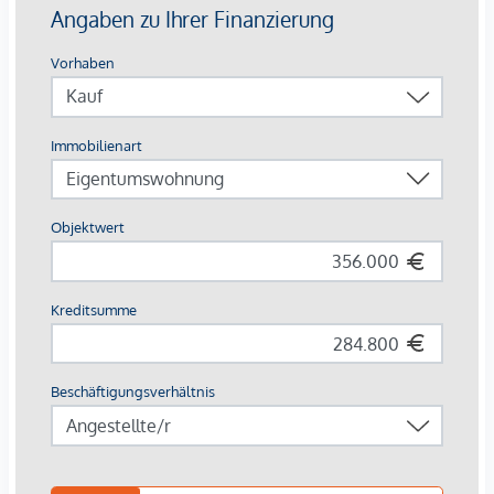
109 freifinanzierte Eigentumswohnungen
58 Tiefgaragenplätze
2 – 5 Zimmerwohnungen
Fußbodenheizung
Kinderspielbereich mit 2-geschoßigen Boulderraum
(Kletterhalle)
Großer Multifunktionsraum mit Küche, Werkbank und
vorgelagerter Terrasse
Weitläufige Parkanlage direkt vor der Türe
Kinderwagenabstellräume
Besonders großzügiger Fahrradabstellraum mit
direkter Zufahrt
DIE AUSSTATTUNG – Wohnen mit Stil und Komfort
Die Wohnungen überzeugen mit einer
gehobenen
Ausstattung
und vielen liebevollen Details, die den Alltag
erleichtern und gleichzeitig das Wohngefühl steigern: