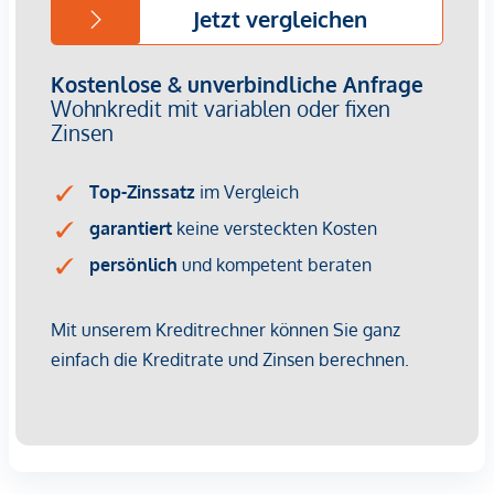
Flächenbündige Holz-Alu-Fenster
für lichtdurchflutete
Räume
Außenliegender Sonnenschutz
mit Markisoletten,
Kassettenmarkisen, Screens oder textilen Vorhängen
(je bauphysikalischer Vorgabe)
Weitzer- Parkettboden
Ausgewählte Feinsteinzeugfliesen und
Sanitärausstattung
von Villeroy&Boch sowie Grohe
Armaturen
Flächenbündige Innentüren
bzw. teilweise raumhohe
Innentüren bei den Loggien
Alle Wohnungen mit Freiflächen, teils mit mehreren
Loggien bzw. selbst bepflanzbare Gartenloggien in
großen Wohnungen
als private Rückzugsräume
Fußbodenheizung samt Kühlung
durch
Anergienetzversorgung
Innovative Lüftungssysteme
kontrollierte
Wohnraumlüftung