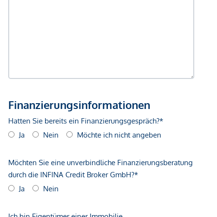
Fertigstellung: 2. Quartal 2027
Bei diesem Angebot handelt es sich um eine
Vorsorgewohnung, die zu Vermietungszwecken erworben
wird.
Der angegebene Kaufpreis versteht sich daher zzgl.
20% USt.
Diese Daten sind vorbehaltlich möglicher
Änderungen.
Dieses Projekt wird von
ARE Austrian Real Estate
entwickelt und realisiert.
ARE
ist eine der größten
Immobilieneigentümerinnen in Österreich. Das Portfolio
umfasst 590 Büro-, Wohn-, und Gewerbeliegenschaften mit
rund 1,9 Millionen Quadratmetern vermietbarer Fläche. Der
Verkehrswert des Bestandes beträgt rund 4,9 Milliarden
Euro. Die Entwicklung attraktiver Stadteile mit durchdachter
Infrastruktur zählt zu den Kernkompetenzen der
ARE
.
© Squarebytes GmbH
Wir weisen darauf hin, dass zwischen dem Vermittler und