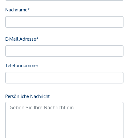
Nachhaltigkeits-Pioniere und Eco-Tech-Affine
finden hier
einen Lebensstil, der ökologisches Bewusstsein und
modernen Komfort verbindet.
VILLAGE IM DRITTEN
setzt in puncto Energieversorgung
europaweit neue Maßstäbe. So viel Energie wie möglich soll
vor Ort produziert und verwendet werden. Zum Einsatz
kommen dabei 500 Erdwärmesonden mit 150 Tiefe,
mehrere großflächige Dach-PV-Anlagen mit über einem
Megawatt installierter Leistung, Wärmepumpen und ein
Anschluss an die Fernwärme. Bis zu 80 Prozent der
Heizenergie im VILLAGE IM DRITTEN werden aus lokalen
Quellen gewonnen.
Nähere Informationen auf:
https://villageimdritten.at/wohnungsfinder/wohnungsfinder-
baufeld-14b/
Provisionsfrei für den Käufer