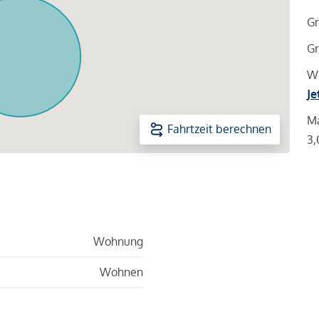
Gr
Gr
Wa
Je
Ma
Fahrtzeit berechnen
3,
Wohnung
Wohnen