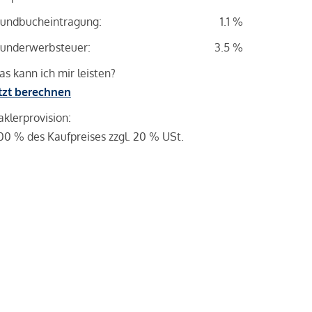
undbucheintragung:
1.1 %
underwerbsteuer:
3.5 %
s kann ich mir leisten?
tzt berechnen
klerprovision:
00 % des Kaufpreises zzgl. 20 % USt.