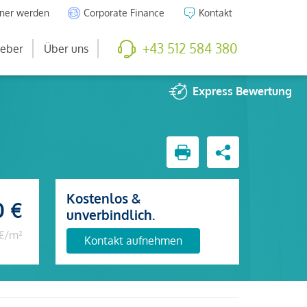
tner werden
Corporate Finance
Kontakt
+43 512 584 380
eber
Über uns
Express
Bewertung
Kostenlos &
0 €
unverbindlich.
 €/m²
Kontakt aufnehmen