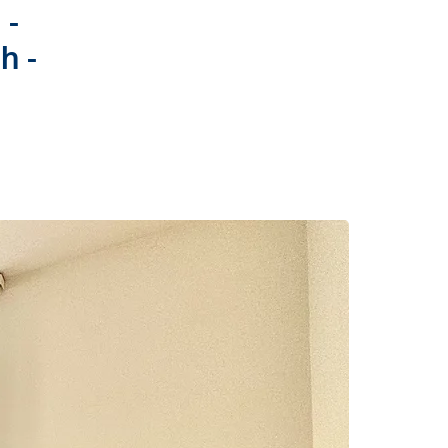
 -
h -