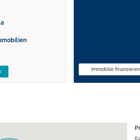
na
mmobilien
Immobilie finanziere
n
P
Ka