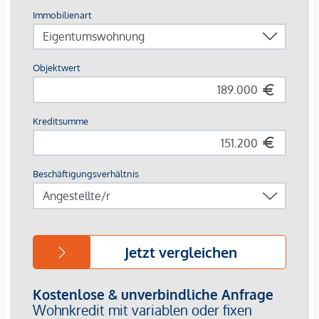
Ausführliche Informationen übermitteln wir gerne auf
Anfrage bzw. freuen wir uns, Ihnen dieses Projekt im Zuge
einer Besichtigung präsentieren zu dürfen!
Die Vertragserrichtung obliegt RA Mag. Alexander Fuchs in
1010 Wien, Fichtegasse 2a!
Die Kosten für die Vertragserrichtung betragen 1,5% des
Kaufpreises zzgl. 20% USt.
Dieses Objekt wird Ihnen unverbindlich und freibleibend
zum Kauf angeboten. Oben angeführte Angaben basieren
auf Informationen und Unterlagen des Eigentümers und
sind unsererseits ohne Gewähr. Als Vermittlungshonorar
gelten die allgemeinen Geschäftsbedingungen und die
Verordnung für Immobilienmakler des BM für Handel,
Gewerbe und Industrie, BGBL. 297/1996. Für den Fall, dass