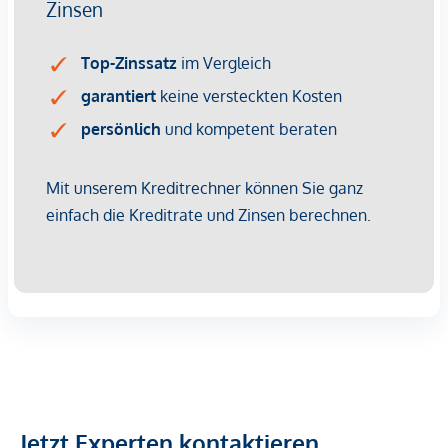
es diesbezüglich zu einem entsprechenden Rechtsgeschäft
kommt, verrechnen wir Ihnen eine Vermittlungsprovision
von 3 Prozent der Kaufsumme zuzüglich der gesetzlichen
Mehrwertsteuer. Wir möchten noch darauf hinweisen, dass
wir in einem wirtschaftlichen Naheverhältnis zur Verkäuferin
stehen.
Wir weisen darauf hin, dass zwischen dem Vermittler und
dem zu vermittelnden Dritten ein familiäres oder
wirtschaftliches Naheverhältnis besteht.
Der Vermittler ist als Doppelmakler tätig.
*Der Vertrag kommt nicht mit der INFINA Credit Broker
GmbH zustande. Das Objekt wird von einem externen
Immobilienunternehmen angeboten. Allfällige aus dem
Vertragsabschluss resultierende Rechte sind ausschließlich
gegenüber dem anbietenden Immobilienunternehmen
Jetzt Experten kontaktieren