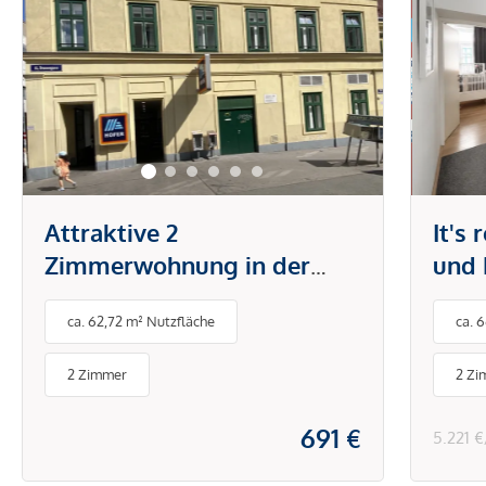
Attraktive 2
It's
Zimmerwohnung in der
und 
Brunnengasse
Tech
ca. 62,72 m² Nutzfläche
ca. 
Klim
& Sc
2 Zimmer
2 Zi
691 €
5.221 