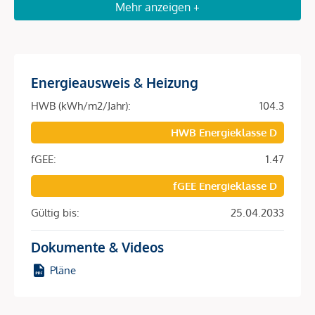
Mehr anzeigen +
Natürlich gibt es eine Vielzahl an Einkaufsmöglichkeiten.
Der Hauptbahnhof gewährleistet auch eine Nahversorgung
zu unüblichen Öffnungszeiten, selbst an Feiertagen kann
Energieausweis & Heizung
man seinen Einkauf erledigen.
HWB (kWh/m2/Jahr):
104.3
Beschreibung *
HWB Energieklasse D
fGEE:
1.47
Die Immobilie befindet sich in der
Buchengasse
, einer sehr
fGEE Energieklasse D
ruhigen Seitengasse, nur wenige Gehminuten vom
Waldmüllerpark und
Matzleinsdorfer Platz
entfernt.
Gültig bis:
25.04.2033
Die Liegenschaft wurde 1860 errichtet und befindet sich in
Dokumente & Videos
einem guten und gepflegtem Gesamtzustand. Eine
Thermofassade
wurde 2020 angebracht!
Pläne
Auch der baubewilligte Rohdachboden steht zum