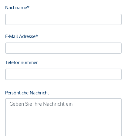
Abschlussfall eine Provision anfällt, die den in der
Immobilienmaklerverordnung BGBI. 262 und 297/1996
festgelegten Sätzen entspricht – das sind 3 % des
Kaufpreises zzgl. 20 % USt. Diese Provisionspflicht besteht
auch dann, wenn Sie die Ihnen überlassenen Informationen
an Dritte weitergeben. Letztlich weisen wir darauf hin,
dass wir als Doppelmakler tätig sind und ein
familiäres/wirtschaftliches Naheverhältnis besteht.
Die Vertragserrichtung und Treuhandabwicklung ist
gebunden an die Kanzlei Mag. Schreiber A-1010 Wien,
Schottenring 16. Die Kosten betragen 1,5 % des Kaufpreises
zzgl. 20 % USt. sowie Barauslagen und Beglaubigung. Bei
Fremdfinanzierung erhöht sich das Honorar auf 1,8 % vom
Kaufpreis zzgl. 20 % USt., Barauslagen und Beglaubigung.
Wir weisen darauf hin, dass zwischen dem Vermittler und
dem zu vermittelnden Dritten ein familiäres oder
wirtschaftliches Naheverhältnis besteht.