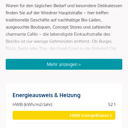
Waren für den täglichen Bedarf und besondere Delikatessen
finden Sie auf der Wiedner Hauptstraße – hier treffen
traditionelle Geschäfte auf nachhaltige Bio-Läden,
ausgesuchte Boutiquen, Concept Stores und zahlreiche
charmante Cafés – die lebendigste Einkaufsstraße des
Bezirks ist nur wenige Gehminuten entfernt. Ob Burger,
Pizza, Sushi oder Thai, der Food-Court in der Bahnhof City
entführt Sie auf eine kulinarische Weltreise. Wählen Sie aus
einer Vielfalt an internationalen Restaurants und genießen
Mehr anzeigen +
Sie die Freiheit, Gerichte unterschiedlichster Küchen an
einem Ort zu verkosten – von frühmorgens bis spätabends.
Der Alois-Drasche-Park ist ein stiller Erholungsort, umrahmt
Energieausweis & Heizung
von historisch-secessionistischen Fassaden. Eindrucksvoll
HWB (kWh/m2/Jahr):
52.1
ist der Baumbestand des Alois-Drasche-Parks, besonders
die Gruppen von Platanen - eine richtige Oase der Ruhe.
HWB Energieklasse C
Nach einem kurzen Fußweg erreichen Sie die barocke
Gartenanlage des Schloss Belvedere sowie den