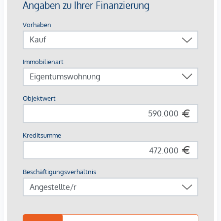
City-Lage lässt keine Wünsche offen.
Aktuell stehen 5 exklusive Wohnungen zum Verkauf mit
Größen zwischen 24 und 116 Quadratmetern. Sonnige
Aussichten garantiert der wunderschöne Blick in den Park
mit viel Grün und altem Baumbestand welcher für ein Mehr
an Lebensqualität sorgt. Jede Wohnung glänzt durch eine
erstklassige Ausstattung, welche den anspruchsvollen
Lebensstil seiner Bewohner hervorhebt. Vom edlen
Fußboden im französischem Fischgrät-Muster über Stiltüren
"Alt-Wien" bis hin zu luxuriösen Bädern. Diese setzen
elegante Statements: Design-Armaturen, Regenduschen
und ein in die Decke integriertes Musiksystem machen das
luxuriös ausgestattete Bad zur Wellnessoase. Perfektioniert
wird die zeitgemäße Ausstattung mit einem Aufzug, der die
Regel- und Dachgeschoße komfortabel erschließt. Manche
Wohnungen sind mit Balkonen ausgestattet, welche zum
Verweilen mit wunderbaren Blick ins Grüne einladen.