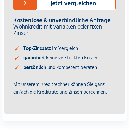
Ausstattung
hochwertige Parkettdielen
Fußbodenheizung
Markensanitärprodukte
Luxuriöses Feinsteinzeug
Stiltüren "Alt-Wien"
Stilaltbau mit Balkonen
HIGHLIGHTS
Repräsentative Eigentumswohnungen
24 bis 130 m² Wohnfläche
1 bis 4 Zimmer
Sonniger & ruhiger Innenhof
Eleganter Altbau
Lage am Park
Begehrte und ruhige City-Lage
Ausgezeichnete Infrastruktur