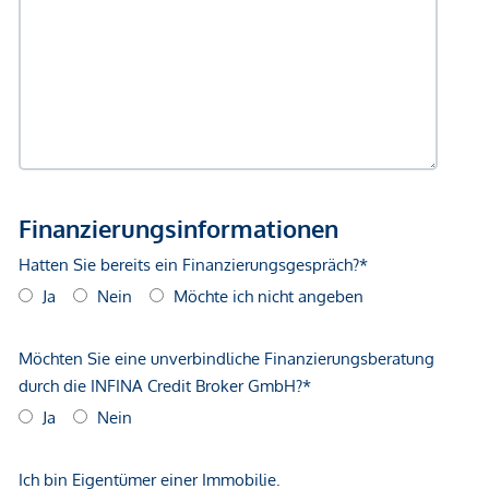
Der Vermittler ist als Doppelmakler tätig.
*Der Vertrag kommt nicht mit der INFINA Credit Broker
GmbH zustande. Das Objekt wird von einem externen
Immobilienunternehmen angeboten. Allfällige aus dem
Vertragsabschluss resultierende Rechte sind ausschließlich
gegenüber dem anbietenden Immobilienunternehmen
geltend zu machen. Wir weisen Sie darauf hin, dass die
gemachten Angaben und Informationen lediglich
unverbindliche Vorabinformationen sind und daher ohne
Gewähr erfolgen. Der Vermittler ist als Doppelmakler tätig.