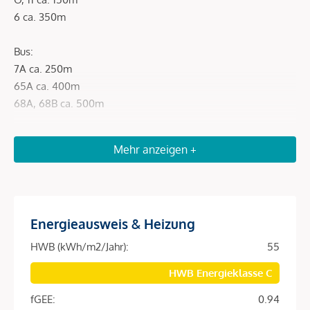
6 ca. 350m
Bus:
7A ca. 250m
65A ca. 400m
68A, 68B ca. 500m
Kindergarten ca. 850m
Mehr anzeigen +
Volksschule ca. 650m
Mittelschule ca. 190m
Gymnasium ca. 850m
Energieausweis & Heizung
Beschreibung *
HWB (kWh/m2/Jahr):
55
HWB Energieklasse C
Exklusive sanierungsbedürftige Altbau Wohnungen -
Neubauwohnungen im Dachgeschoss - Grundrisse
fGEE:
0.94