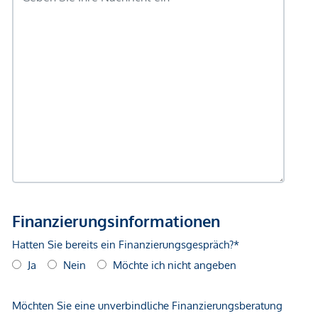
Volksschule ca. 650m
Mittelschule ca. 190m
Gymnasium ca. 850m
Gerne steht Ihnen Herr Alexandru Filimon für weitere
Fragen bzw. flexibel gestaltbare Besichtigungstermine
unter 0660 285 03 30 zur Verfügung.
www.ringsmuth-immobilien.at
Wir weisen ausdrücklich auf unser wirtschaftliches
Naheverhältnis mit dem Abgeber/ der Abgeberin, so wie die
Doppelmaklertätigkeit hin!
Irrtum und Änderungen vorbehalten!
TOP 23
Die Wohnung besteht aus
3 Zimmer,
mit knapp
57,50
m² Wohnfläche
und
gliedert sich in folgende,