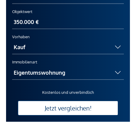
GmbH zustande. Das Objekt wird von einem externen
Immobilienunternehmen angeboten. Allfällige aus dem
Objektwert
Vertragsabschluss resultierende Rechte sind ausschließlich
gegenüber dem anbietenden Immobilienunternehmen
geltend zu machen. Wir weisen Sie darauf hin, dass die
Vorhaben
gemachten Angaben und Informationen lediglich
unverbindliche Vorabinformationen sind und daher ohne
Gewähr erfolgen. Der Vermittler ist als Doppelmakler tätig.
Immobilienart
Kostenlos und unverbindlich
Jetzt vergleichen!