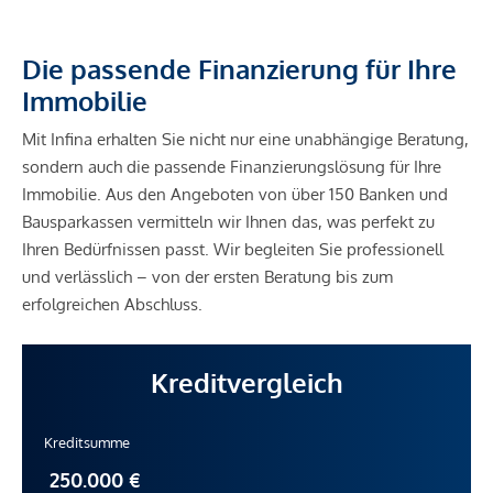
Sonstige
Die passende Finanzierung für Ihre
Geldautomat <500m
Immobilie
Bank <500m
Post <500m
Mit Infina erhalten Sie nicht nur eine unabhängige Beratung,
Polizei <1.000m
sondern auch die passende Finanzierungslösung für Ihre
Immobilie. Aus den Angeboten von über 150 Banken und
Verkehr
Bausparkassen vermitteln wir Ihnen das, was perfekt zu
Bus <500m
Ihren Bedürfnissen passt. Wir begleiten Sie professionell
U-Bahn <500m
und verlässlich – von der ersten Beratung bis zum
Straßenbahn <500m
erfolgreichen Abschluss.
Bahnhof <500m
Autobahnanschluss <1.500m
Kreditvergleich
Angaben Entfernung Luftlinie / Quelle: OpenStreetMap
Kreditsumme
*Der Vertrag kommt nicht mit der INFINA Credit Broker