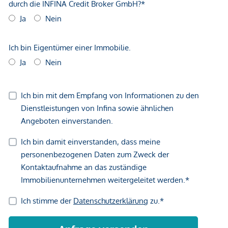
funktionelle Raumaufteilung:
Vorraum
Zimmer 1
Zimmer 2
Wohnküche
Badezimmer mit Badewanne, Waschbecken und WC
Die Wohnung befindet sich im 2. Liftstock.
Kaufpreis:
Der Kaufpreis beläuft sich auf 205.000,-- Euro.
Bei erfolgreichem Geschäftsabschluss fällt eine
Provision
von 3% vom Kaufpreis zzgl. 20% USt.
an.
Betriebskosten:
Die monatlichen Betriebskosten belaufen sich derzeit auf
224,30 Euro exkl. USt.