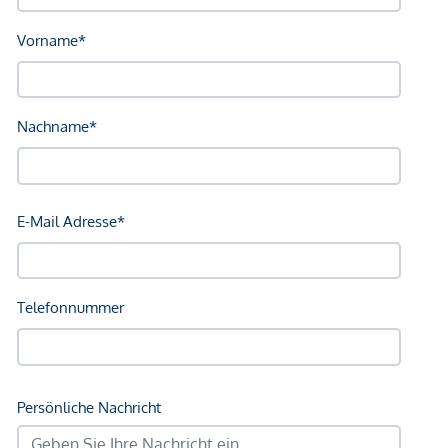
Einkaufsmöglichkeiten
sowie ein
vielfältiges Angebot an
Restaurants und Cafés
zur Verfügung.
Die
wenige Gehminuten
entfernte
Favoritenstraße
sorgt
zusätzlich für
Freizeit- und Shoppingspaß.
Dank der Nähe zur
U1 sind die Innenstadt
, aber auch der
Hauptbahnhof
in weniger Minuten erreicht!
U-Bahn:
U1 ca. 300m
Straßenbahn:
O, 11 ca. 150m
6 ca. 350m
Bus:
7A ca. 250m
65A ca. 400m
68A, 68B ca. 500m
Kindergarten ca. 850m