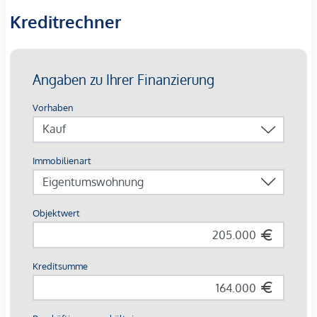
Besonders herausragend ist die Möglichkeit der
Kreditrechner
Zusammenlegung von Wohnungen, was den Bewohnern
die Flexibilität gibt, ihre Wohnfläche nach individuellen
Bedürfnissen zu gestalten. Diese Anpassungsfähigkeit
unterstreicht den modernen Ansatz des Projekts und schafft
Raum für persönliche Entfaltung.
Verfügbare Einheiten im Haus:
Top 7-8: Hochparterre, 3 Zimmer; WFL ca. 65,17 m²;
175.000,-- Euro - verkauft
Top 15: 1. OG, 2 Zimmer; WFL ca. 39,76 m²; 149.000,--
Euro
Top 18: 1. OG, 1,5 Zimmer; WFL ca. 39,79 m²; 149.000,-
- Euro (nicht saniert)
Top 19: 2. OG, 1 Zimmer; WFL ca. 45,26 m²; 149.000,--
Euro (nicht saniert)
Top 20-21: 2. OG, 1 Zimmer; WFL ca. 32,09 m²;
115.000,-- Euro - verkauft