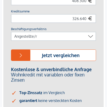
Nähe zum Franz-Josefs-Bahnhof mit Regional- und S-
Bahn-Anschluss
Naherholung & Freizeit:
Wiener Innenstadt & Donaukanal – nur wenige
Minuten entfernt
Grünoasen wie der Türkenschanzpark und die
Weinberge von Grinzing schnell erreichbar
Damit vereint das Projekt die Vorzüge einer zentralen
Stadtlage mit vielfältigen Erholungs- und
Freizeitmöglichkeiten.
Ihr Vorteil:
Provisionsfrei für Käufer
Zukunftssicheres Investment durch nachhaltige
Bauweise und Top-Lage