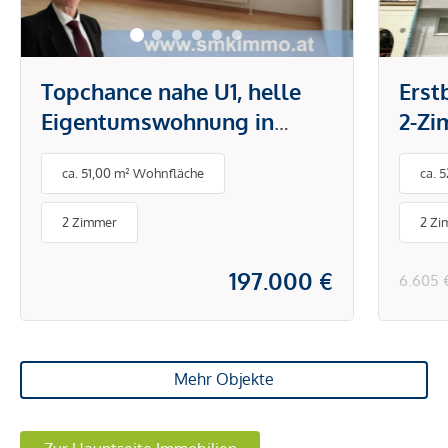
Topchance nahe U1, helle
Erst
Eigentumswohnung in
2-Z
gefragter Lage!
mit 
ca. 51,00 m² Wohnfläche
ca. 
Mari
2 Zimmer
2 Zi
197.000 €
6.605 
Mehr Objekte