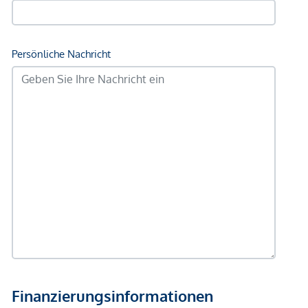
Bank <500m
Post <500m
Polizei <500m
Verkehr
Bus <250m
U-Bahn <250m
Straßenbahn <250m
Bahnhof <500m
Autobahnanschluss <1.000m
Angaben Entfernung Luftlinie / Quelle: OpenStreetMap
*Der Vertrag kommt nicht mit der INFINA Credit Broker
GmbH zustande. Das Objekt wird von einem externen
Immobilienunternehmen angeboten. Allfällige aus dem
Vertragsabschluss resultierende Rechte sind ausschließlich
gegenüber dem anbietenden Immobilienunternehmen