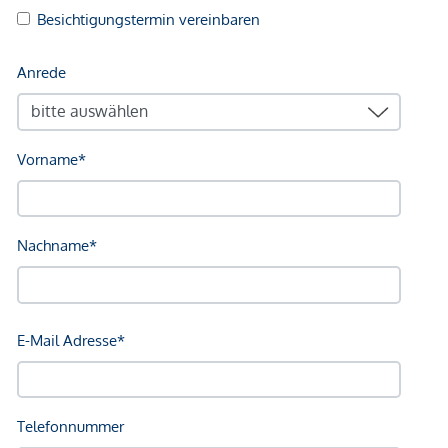
Arzt <250m
Apotheke <250m
Klinik <500m
Krankenhaus <1.250m
Kinder & Schulen
Schule <500m
Kindergarten <500m
Universität <250m
Höhere Schule <750m
Nahversorgung
Supermarkt <250m
Bäckerei <250m
Einkaufszentrum <1.750m
Sonstige
Geldautomat <250m