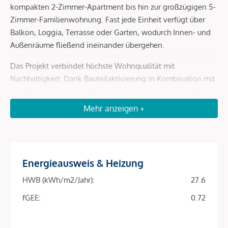
kompakten 2-Zimmer-Apartment bis hin zur großzügigen 5-
Zimmer-Familienwohnung. Fast jede Einheit verfügt über
Balkon, Loggia, Terrasse oder Garten, wodurch Innen- und
Außenräume fließend ineinander übergehen.
Das Projekt verbindet höchste Wohnqualität mit
Nachhaltigkeit: Dank Bauteilaktivierung in Kombination mit
Luft-Wärmepumpe und Fernwärme wird besonders effizient
geheizt und gekühlt. Eine Photovoltaikanlage am Dach
Mehr anzeigen +
senkt die Betriebskosten und macht das Objekt zu einer
zukunftssicheren Investition.
Energieausweis & Heizung
Projekt-Highlights
HWB (kWh/m2/Jahr):
27.6
Top-Lage im 9. Bezirk – ruhige Wohnstraße mit
exzellenter Anbindung
fGEE:
0.72
81 Eigentumswohnungen | 39–163 m² | 2–5 Zimmer
fGEE Energieklasse
Fast alle Einheiten mit Balkon, Loggia, Terrasse oder