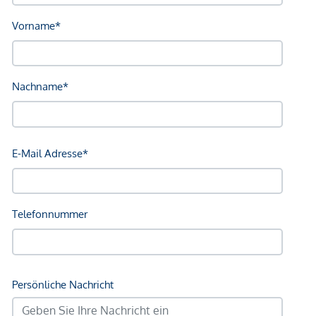
Kinder & Schulen
Schule <500m
Kindergarten <500m
Universität <250m
Höhere Schule <750m
Nahversorgung
Supermarkt <250m
Bäckerei <250m
Einkaufszentrum <1.750m
Sonstige
Geldautomat <250m
Bank <500m
Post <500m
Polizei <500m
Verkehr