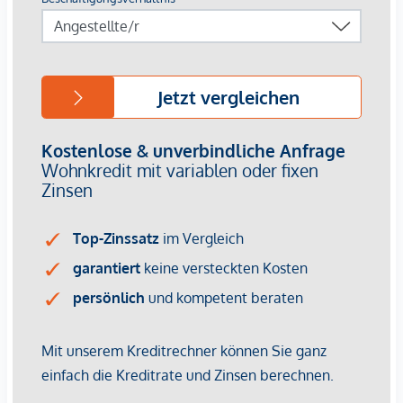
Minuten entfernt
Grünoasen wie der Türkenschanzpark und die
Weinberge von Grinzing schnell erreichbar
Damit vereint das Projekt die Vorzüge einer zentralen
Stadtlage mit vielfältigen Erholungs- und
Freizeitmöglichkeiten.
Ihr Vorteil:
Provisionsfrei für Käufer
Zukunftssicheres Investment durch nachhaltige
Bauweise und Top-Lage
Für einen detaillierten Überblick und Preisinformationen
empfehlen wir Ihnen einen Blick auf unsere
EHL-
Projekthomepage
!
Baustart: 1. Juni 2026
Fertigstellung: 1.Quartal 2028