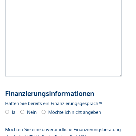
Bus <250m
U-Bahn <250m
Straßenbahn <250m
Bahnhof <500m
Autobahnanschluss <1.000m
Angaben Entfernung Luftlinie / Quelle: OpenStreetMap
*Der Vertrag kommt nicht mit der INFINA Credit Broker
GmbH zustande. Das Objekt wird von einem externen
Immobilienunternehmen angeboten. Allfällige aus dem
Vertragsabschluss resultierende Rechte sind ausschließlich
gegenüber dem anbietenden Immobilienunternehmen
geltend zu machen. Wir weisen Sie darauf hin, dass die
gemachten Angaben und Informationen lediglich
unverbindliche Vorabinformationen sind und daher ohne
Gewähr erfolgen. Der Vermittler ist als Doppelmakler tätig.