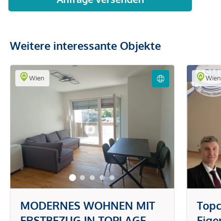
Weitere interessante Objekte
Wien
Wie
MODERNES WOHNEN MIT
Topc
ERSTBEZUG IN TOPLAGE
Eig