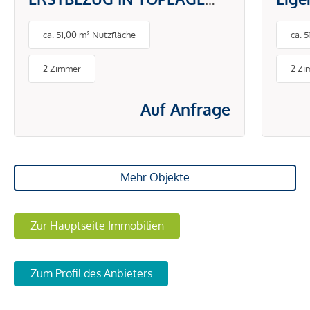
DONAUSTADT -
gefr
ca. 51,00 m² Nutzfläche
ca. 
PAUSCHALMIETE INKL.
BETRIEBS- UND
2 Zimmer
2 Zi
ENERGIEKOSTEN
Auf Anfrage
Mehr Objekte
Zur Hauptseite Immobilien
Zum Profil des Anbieters