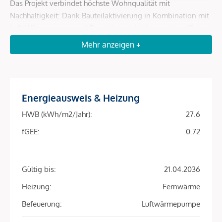
Das Projekt verbindet höchste Wohnqualität mit
Nachhaltigkeit: Dank Bauteilaktivierung in Kombination mit
Luft-Wärmepumpe und Fernwärme wird besonders effizient
geheizt und gekühlt. Eine Photovoltaikanlage am Dach
Mehr anzeigen +
senkt die Betriebskosten und macht das Objekt zu einer
zukunftssicheren Investition.
Energieausweis & Heizung
Projekt-Highlights
HWB (kWh/m2/Jahr):
27.6
Top-Lage im 9. Bezirk – ruhige Wohnstraße mit
exzellenter Anbindung
fGEE:
0.72
81 Eigentumswohnungen | 39–163 m² | 2–5 Zimmer
fGEE Energieklasse
Fast alle Einheiten mit Balkon, Loggia, Terrasse oder
Garten
Gültig bis:
21.04.2036
30 komfortable Stellplätze in der Tiefgarage
Heizung:
Fernwärme
Großzügige Flächen für Fahrräder & Lastenräder
Befeuerung:
Luftwärmepumpe
Gemeinschaftsraum für Bewohner