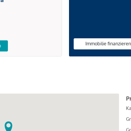
Immobilie finanziere
n
P
Ka
Gr
Gr