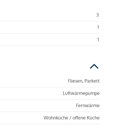
3
1
1
Fliesen, Parkett
Luftwärmepumpe
Fernwärme
Wohnküche / offene Küche