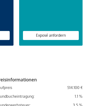
n
Exposé anfordern
reisinformationen
ufpreis
514.100 €
undbucheintragung:
1.1 %
underwerbsteuer:
3.5 %