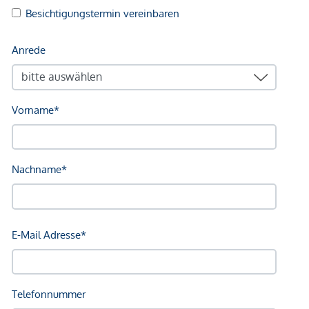
Arzt <250m
Apotheke <250m
Klinik <500m
Krankenhaus <1.250m
Kinder & Schulen
Schule <500m
Kindergarten <500m
Universität <250m
Höhere Schule <750m
Nahversorgung
Supermarkt <250m
Bäckerei <250m
Einkaufszentrum <1.750m
Sonstige
Geldautomat <250m