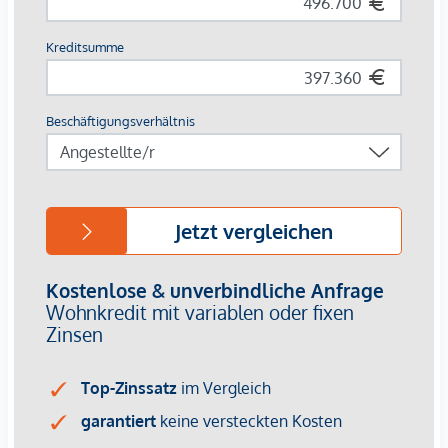
Nähe zum Franz-Josefs-Bahnhof mit Regional- und S-
Bahn-Anschluss
Naherholung & Freizeit:
Wiener Innenstadt & Donaukanal – nur wenige
Minuten entfernt
Grünoasen wie der Türkenschanzpark und die
Weinberge von Grinzing schnell erreichbar
Damit vereint das Projekt die Vorzüge einer zentralen
Stadtlage mit vielfältigen Erholungs- und
Freizeitmöglichkeiten.
Ihr Vorteil:
Provisionsfrei für Käufer
Zukunftssicheres Investment durch nachhaltige
Bauweise und Top-Lage