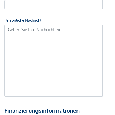
Bank <500m
Post <500m
Polizei <500m
Verkehr
Bus <250m
U-Bahn <250m
Straßenbahn <250m
Bahnhof <500m
Autobahnanschluss <1.000m
Angaben Entfernung Luftlinie / Quelle: OpenStreetMap
*Der Vertrag kommt nicht mit der INFINA Credit Broker
GmbH zustande. Das Objekt wird von einem externen
Immobilienunternehmen angeboten. Allfällige aus dem
Vertragsabschluss resultierende Rechte sind ausschließlich
gegenüber dem anbietenden Immobilienunternehmen