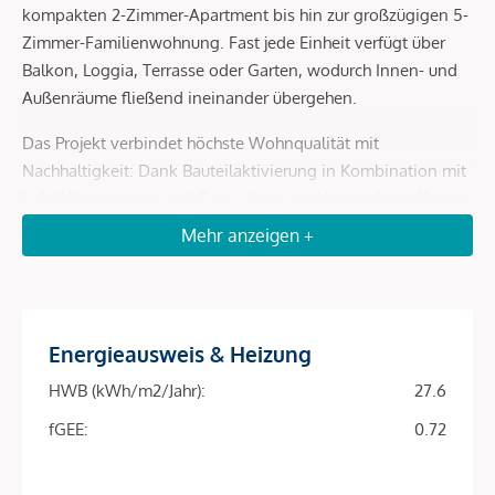
kompakten 2-Zimmer-Apartment bis hin zur großzügigen 5-
Zimmer-Familienwohnung. Fast jede Einheit verfügt über
Balkon, Loggia, Terrasse oder Garten, wodurch Innen- und
Außenräume fließend ineinander übergehen.
Das Projekt verbindet höchste Wohnqualität mit
Nachhaltigkeit: Dank Bauteilaktivierung in Kombination mit
Luft-Wärmepumpe und Fernwärme wird besonders effizient
geheizt und gekühlt. Eine Photovoltaikanlage am Dach
Mehr anzeigen +
senkt die Betriebskosten und macht das Objekt zu einer
zukunftssicheren Investition.
Energieausweis & Heizung
Projekt-Highlights
HWB (kWh/m2/Jahr):
27.6
Top-Lage im 9. Bezirk – ruhige Wohnstraße mit
exzellenter Anbindung
fGEE:
0.72
81 Eigentumswohnungen | 39–163 m² | 2–5 Zimmer
fGEE Energieklasse
Fast alle Einheiten mit Balkon, Loggia, Terrasse oder