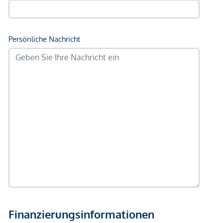
Bank <500m
Post <500m
Polizei <500m
Verkehr
Bus <250m
U-Bahn <250m
Straßenbahn <250m
Bahnhof <500m
Autobahnanschluss <1.000m
Angaben Entfernung Luftlinie / Quelle: OpenStreetMap
*Der Vertrag kommt nicht mit der INFINA Credit Broker
GmbH zustande. Das Objekt wird von einem externen
Immobilienunternehmen angeboten. Allfällige aus dem
Vertragsabschluss resultierende Rechte sind ausschließlich
gegenüber dem anbietenden Immobilienunternehmen