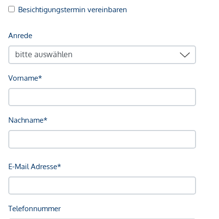
Arzt <250m
Apotheke <250m
Klinik <500m
Krankenhaus <1.250m
Kinder & Schulen
Schule <500m
Kindergarten <500m
Universität <250m
Höhere Schule <750m
Nahversorgung
Supermarkt <250m
Bäckerei <250m
Einkaufszentrum <1.750m
Sonstige
Geldautomat <250m