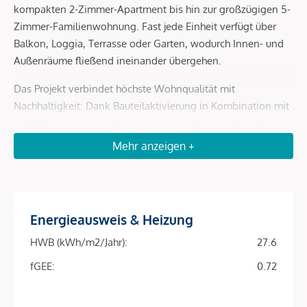
kompakten 2-Zimmer-Apartment bis hin zur großzügigen 5-
Zimmer-Familienwohnung. Fast jede Einheit verfügt über
Balkon, Loggia, Terrasse oder Garten, wodurch Innen- und
Außenräume fließend ineinander übergehen.
Das Projekt verbindet höchste Wohnqualität mit
Nachhaltigkeit: Dank Bauteilaktivierung in Kombination mit
Luft-Wärmepumpe und Fernwärme wird besonders effizient
geheizt und gekühlt. Eine Photovoltaikanlage am Dach
Mehr anzeigen +
senkt die Betriebskosten und macht das Objekt zu einer
zukunftssicheren Investition.
Energieausweis & Heizung
Projekt-Highlights
HWB (kWh/m2/Jahr):
27.6
Top-Lage im 9. Bezirk – ruhige Wohnstraße mit
exzellenter Anbindung
fGEE:
0.72
81 Eigentumswohnungen | 39–163 m² | 2–5 Zimmer
fGEE Energieklasse
Fast alle Einheiten mit Balkon, Loggia, Terrasse oder