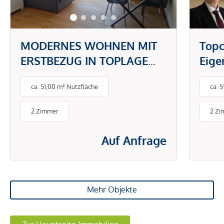
MODERNES WOHNEN MIT
Topc
ERSTBEZUG IN TOPLAGE
Eig
DONAUSTADT -
gefr
ca. 51,00 m² Nutzfläche
ca. 
PAUSCHALMIETE INKL.
BETRIEBS- UND
2 Zimmer
2 Zi
ENERGIEKOSTEN
Auf Anfrage
Mehr Objekte