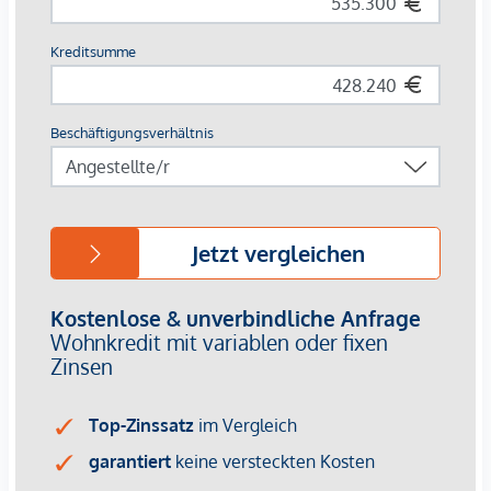
Nähe zum Franz-Josefs-Bahnhof mit Regional- und S-
Bahn-Anschluss
Naherholung & Freizeit:
Wiener Innenstadt & Donaukanal – nur wenige
Minuten entfernt
Grünoasen wie der Türkenschanzpark und die
Weinberge von Grinzing schnell erreichbar
Damit vereint das Projekt die Vorzüge einer zentralen
Stadtlage mit vielfältigen Erholungs- und
Freizeitmöglichkeiten.
Ihr Vorteil:
Provisionsfrei für Käufer
Zukunftssicheres Investment durch nachhaltige
Bauweise und Top-Lage