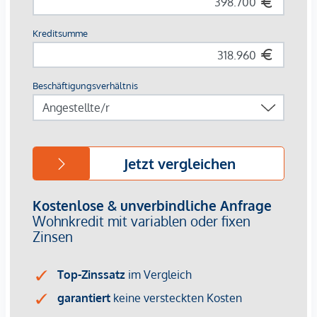
Nähe zum Franz-Josefs-Bahnhof mit Regional- und S-
Bahn-Anschluss
Naherholung & Freizeit:
Wiener Innenstadt & Donaukanal – nur wenige
Minuten entfernt
Grünoasen wie der Türkenschanzpark und die
Weinberge von Grinzing schnell erreichbar
Damit vereint das Projekt die Vorzüge einer zentralen
Stadtlage mit vielfältigen Erholungs- und
Freizeitmöglichkeiten.
Ihr Vorteil:
Provisionsfrei für Käufer
Zukunftssicheres Investment durch nachhaltige
Bauweise und Top-Lage