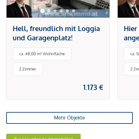
Hell, freundlich mit Loggia
Hier
und Garagenplatz!
ange
Eige
ca. 48,00 m² Wohnfläche
ca. 
Terr
2 Zimmer
2 Zi
1.173 €
Mehr Objekte