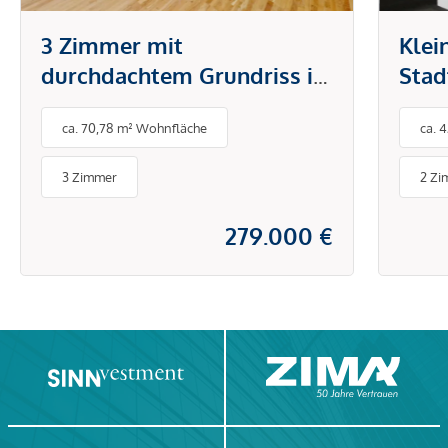
3 Zimmer mit
Klei
durchdachtem Grundriss in
Stad
attraktiver Lage - stilvoll
ca. 70,78 m² Wohnfläche
ca. 
wohnen und sofort
bezugsfertig
3 Zimmer
2 Zi
279.000 €