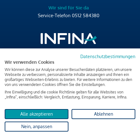
Wir sind für Sie da
Service-Telefon
0512 584380
Datenschutzbestimmungen
Brixner Straße 2/4
Wir verwenden Cookies
6020 Innsbruck
Wir können diese zur Analyse unserer Besucherdaten platzieren, um unsere
T
+43 512 584380
Webseite zu verbessern, personalisierte Inhalte anzuzeigen und Ihnen ein
großartiges Webseiten-Erlebnis zu bieten. Für weitere Informationen zu den
office@infina.at
von uns verwendeten Cookies öffnen Sie die Einstellungen.
Ihre Einwilligung und die cookie Richtlinie gelten für alle Websites von
„Infina“, einschließlich: Vergleich, Entlastung, Einsparung, Karriere, Infina.
Alle akzeptieren
Ablehnen
Impressum
Nein, anpassen
Datenschutz & Cookies
Verbraucherschutzinformation & rechtliche Hinweise