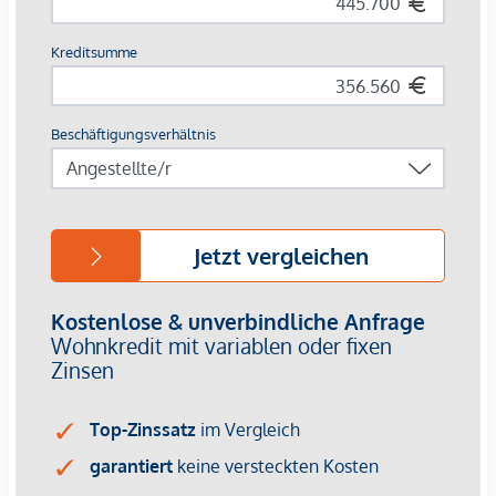
Nähe zum Franz-Josefs-Bahnhof mit Regional- und S-
Bahn-Anschluss
Naherholung & Freizeit:
Wiener Innenstadt & Donaukanal – nur wenige
Minuten entfernt
Grünoasen wie der Türkenschanzpark und die
Weinberge von Grinzing schnell erreichbar
Damit vereint das Projekt die Vorzüge einer zentralen
Stadtlage mit vielfältigen Erholungs- und
Freizeitmöglichkeiten.
Ihr Vorteil:
Provisionsfrei für Käufer
Zukunftssicheres Investment durch nachhaltige
Bauweise und Top-Lage