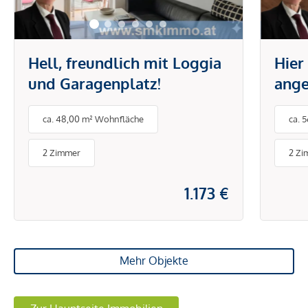
Hell, freundlich mit Loggia
Hier
und Garagenplatz!
ange
Eige
ca. 48,00 m² Wohnfläche
ca. 
Terr
2 Zimmer
2 Zi
1.173 €
Mehr Objekte