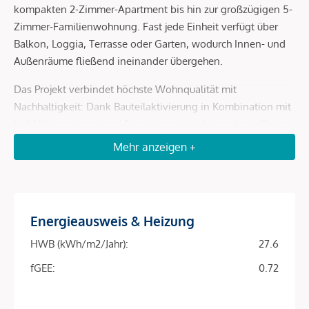
kompakten 2-Zimmer-Apartment bis hin zur großzügigen 5-
Zimmer-Familienwohnung. Fast jede Einheit verfügt über
Balkon, Loggia, Terrasse oder Garten, wodurch Innen- und
Außenräume fließend ineinander übergehen.
Das Projekt verbindet höchste Wohnqualität mit
Nachhaltigkeit: Dank Bauteilaktivierung in Kombination mit
Luft-Wärmepumpe und Fernwärme wird besonders effizient
geheizt und gekühlt. Eine Photovoltaikanlage am Dach
Mehr anzeigen +
senkt die Betriebskosten und macht das Objekt zu einer
zukunftssicheren Investition.
Energieausweis & Heizung
Projekt-Highlights
HWB (kWh/m2/Jahr):
27.6
Top-Lage im 9. Bezirk – ruhige Wohnstraße mit
exzellenter Anbindung
fGEE:
0.72
81 Eigentumswohnungen | 39–163 m² | 2–5 Zimmer
fGEE Energieklasse
Fast alle Einheiten mit Balkon, Loggia, Terrasse oder