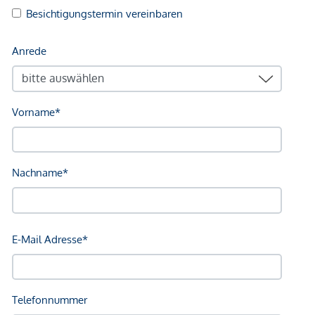
Arzt <250m
Apotheke <250m
Klinik <500m
Krankenhaus <1.250m
Kinder & Schulen
Schule <500m
Kindergarten <500m
Universität <250m
Höhere Schule <750m
Nahversorgung
Supermarkt <250m
Bäckerei <250m
Einkaufszentrum <1.750m
Sonstige
Geldautomat <250m