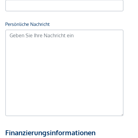
Bank <500m
Post <500m
Polizei <500m
Verkehr
Bus <250m
U-Bahn <250m
Straßenbahn <250m
Bahnhof <500m
Autobahnanschluss <1.000m
Angaben Entfernung Luftlinie / Quelle: OpenStreetMap
*Der Vertrag kommt nicht mit der INFINA Credit Broker
GmbH zustande. Das Objekt wird von einem externen
Immobilienunternehmen angeboten. Allfällige aus dem
Vertragsabschluss resultierende Rechte sind ausschließlich
gegenüber dem anbietenden Immobilienunternehmen