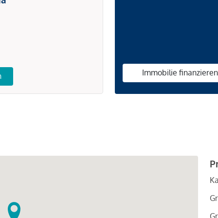
Immobilie finanziere
n
P
Ka
Gr
Gr