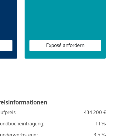
n
Exposé anfordern
reisinformationen
ufpreis
434.200 €
undbucheintragung:
1.1 %
underwerbsteuer:
3.5 %