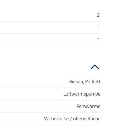
2
1
1
Fliesen, Parkett
Luftwärmepumpe
Fernwärme
Wohnküche / offene Küche