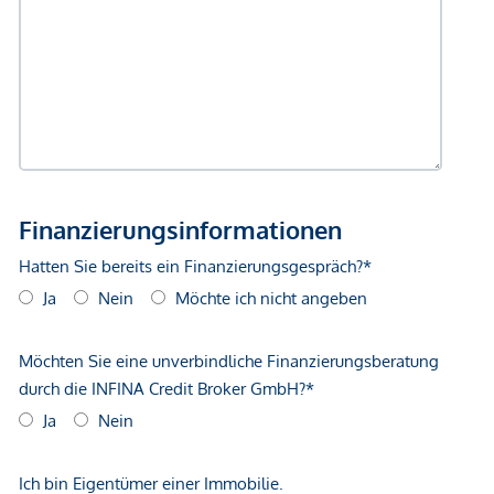
Bank <500m
Post <500m
Polizei <500m
Verkehr
Bus <250m
U-Bahn <250m
Straßenbahn <250m
Bahnhof <500m
Autobahnanschluss <1.000m
Angaben Entfernung Luftlinie / Quelle: OpenStreetMap
*Der Vertrag kommt nicht mit der INFINA Credit Broker
GmbH zustande. Das Objekt wird von einem externen
Immobilienunternehmen angeboten. Allfällige aus dem
Vertragsabschluss resultierende Rechte sind ausschließlich
gegenüber dem anbietenden Immobilienunternehmen