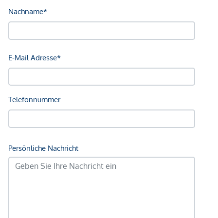
Arzt <250m
Apotheke <250m
Klinik <500m
Krankenhaus <1.250m
Kinder & Schulen
Schule <500m
Kindergarten <500m
Universität <250m
Höhere Schule <750m
Nahversorgung
Supermarkt <250m
Bäckerei <250m
Einkaufszentrum <1.750m
Sonstige
Geldautomat <250m