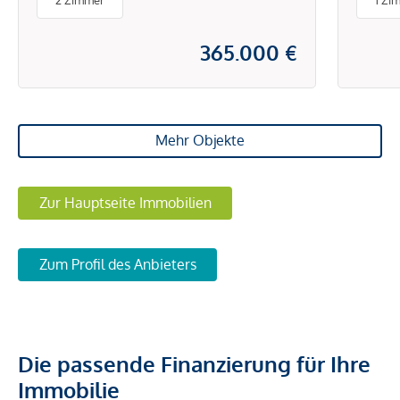
2 Zimmer
1 Zi
Türk
365.000 €
Mehr Objekte
Zur Hauptseite Immobilien
Zum Profil des Anbieters
Die passende Finanzierung für Ihre
Immobilie