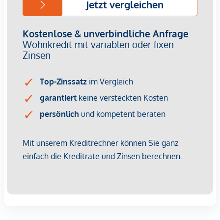
Nähe zum Franz-Josefs-Bahnhof mit Regional- und S-
Bahn-Anschluss
Naherholung & Freizeit:
Wiener Innenstadt & Donaukanal – nur wenige
Minuten entfernt
Grünoasen wie der Türkenschanzpark und die
Weinberge von Grinzing schnell erreichbar
Damit vereint das Projekt die Vorzüge einer zentralen
Stadtlage mit vielfältigen Erholungs- und
Freizeitmöglichkeiten.
Ihr Vorteil:
Provisionsfrei für Käufer
Zukunftssicheres Investment durch nachhaltige
Bauweise und Top-Lage