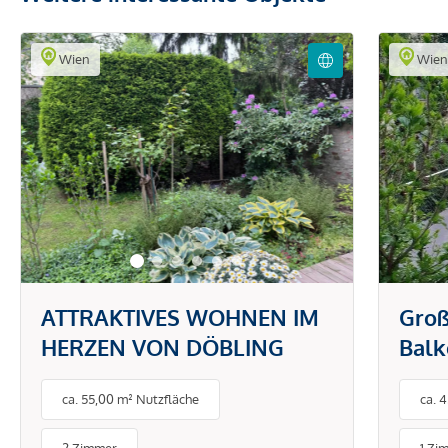
Wien
Wie
ATTRAKTIVES WOHNEN IM
Groß
HERZEN VON DÖBLING
Balk
Ruhe
ca. 55,00 m² Nutzfläche
ca. 
Pötz
Schl