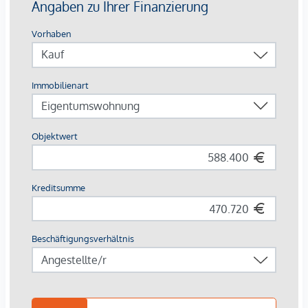
Sicherheits-Wohnungseingangstüren, elegante weiße
Innentüren, Video-Sprechanlage
Außenbeschattung mittels Raffstores und Rollläden
Zukunftssichere Haustechnik: Bauteilaktivierung für
Heizen & Kühlen, Luft-Wärmepumpe, Fernwärme,
Photovoltaik
Klimageräte im zweiten Dachgeschoß +
Kaminanschluss
Lage – Urban, zentral, bestens angebunden
Die Augasse 17 bietet eine perfekte Kombination aus
urbanem Lifestyle und ruhiger Wohnqualität.
Anbindungen:
D-Straßenbahn direkt vor der Haustüre
In wenigen Minuten zu Fuß: U4 & U6