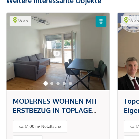
Weitere interessante Objekte
Wien
Wie
MODERNES WOHNEN MIT
Topc
ERSTBEZUG IN TOPLAGE
Eig
DONAUSTADT -
gefr
ca. 51,00 m² Nutzfläche
ca. 
PAUSCHALMIETE INKL.
BETRIEBS- UND