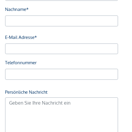
Straßenbahn <750m
Bahnhof <750m
Autobahnanschluss <1.000m
Angaben Entfernung Luftlinie / Quelle: OpenStreetMap
*Der Vertrag kommt nicht mit der INFINA Credit Broker
GmbH zustande. Das Objekt wird von einem externen
Immobilienunternehmen angeboten. Allfällige aus dem
Vertragsabschluss resultierende Rechte sind ausschließlich
gegenüber dem anbietenden Immobilienunternehmen
geltend zu machen. Wir weisen Sie darauf hin, dass die
gemachten Angaben und Informationen lediglich
unverbindliche Vorabinformationen sind und daher ohne
Gewähr erfolgen. Der Vermittler ist als Doppelmakler tätig.