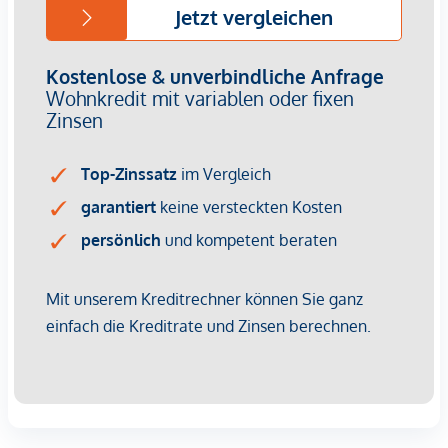
Fertigstellung: Voraussichtlich Q2/2028
Wir weisen darauf hin, dass zwischen dem Vermittler und
dem zu vermittelnden Dritten ein familiäres oder
wirtschaftliches Naheverhältnis besteht.
Der Vermittler ist als Doppelmakler tätig.
Infrastruktur / Entfernungen
Gesundheit
Arzt <250m
Apotheke <500m
Klinik <750m
Krankenhaus <750m
Kinder & Schulen
Schule <250m