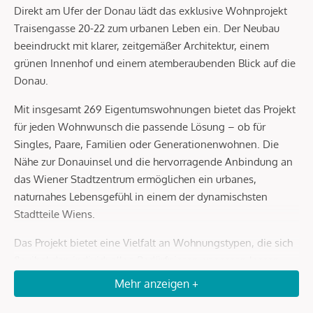
Direkt am Ufer der Donau lädt das exklusive Wohnprojekt
Traisengasse 20-22 zum urbanen Leben ein. Der Neubau
beeindruckt mit klarer, zeitgemäßer Architektur, einem
grünen Innenhof und einem atemberaubenden Blick auf die
Donau.
Mit insgesamt 269 Eigentumswohnungen bietet das Projekt
für jeden Wohnwunsch die passende Lösung – ob für
Singles, Paare, Familien oder Generationenwohnen. Die
Nähe zur Donauinsel und die hervorragende Anbindung an
das Wiener Stadtzentrum ermöglichen ein urbanes,
naturnahes Lebensgefühl in einem der dynamischsten
Stadtteile Wiens.
Das Projekt bietet eine Vielfalt an Wohnungstypen, die sich
flexibel den individuellen Bedürfnissen anpassen lassen.
Die sorgfältig gestalteten 2- bis 4-Zimmer-Wohnungen
Mehr anzeigen +
nutzen den verfügbaren Raum optimal und bieten höchsten
Wohnkomfort. Die exklusiven Maisonette-Wohnungen