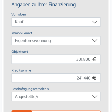
Die Lage:
Die Traisengasse 20-22 liegt idyllisch im Herzen des 20.
Bezirks in Wien, wo urbaner Charme auf entspannten
Erholungsraum trifft. Nur einen Katzensprung vom
Donaukanal und dem grünen Augarten entfernt, genießt
man hier die perfekte Mischung aus Stadtleben und Natur.
In den umliegenden Gassen verzaubern kleine Cafés und
traditionelle Wiener Lokale, während die exzellente
Anbindung einen schnellen ins Zentrum oder ins weite Grün
des Praters bringt. Ein Ort, der das Beste von Wien in sich
vereint.
Buslinie: 5A,11A,11B,37A
S-Bahnhof: Traisengasse; S-Bahn Handelskai
Provisionsfrei für den Käufer! (bis Baubeginn)
Baubeginn: Ende 2 Quartal 2026