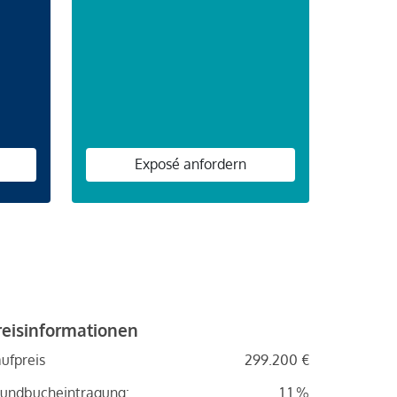
n
Exposé anfordern
reisinformationen
ufpreis
299.200 €
undbucheintragung:
1.1 %