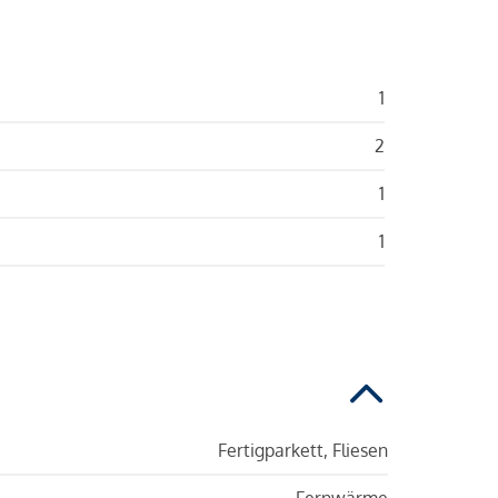
1
2
1
1
Fertigparkett, Fliesen
Fernwärme