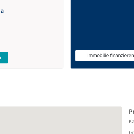
na
Immobilie finanziere
n
P
Ka
Gr