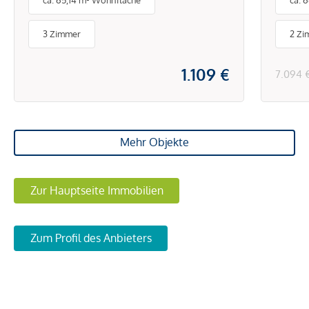
ca. 65,14 m² Wohnfläche
ca. 
gro
3 Zimmer
2 Zi
1.109 €
7.094 
Mehr Objekte
Zur Hauptseite Immobilien
Zum Profil des Anbieters