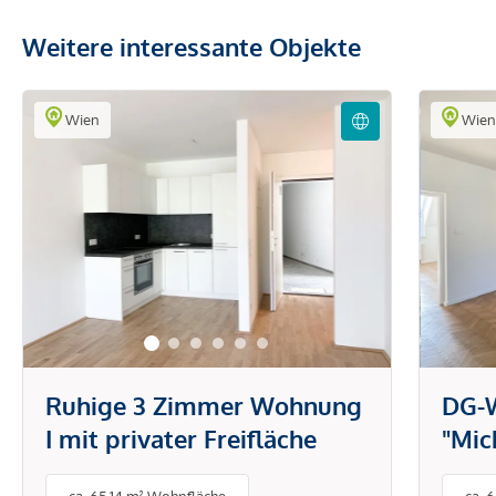
Weitere interessante Objekte
Wien
Wie
Ruhige 3 Zimmer Wohnung
DG-
I mit privater Freifläche
"Mic
DG-W