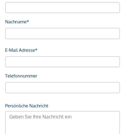
Bus <250m
U-Bahn <750m
Straßenbahn <750m
Bahnhof <750m
Autobahnanschluss <1.000m
Angaben Entfernung Luftlinie / Quelle: OpenStreetMap
*Der Vertrag kommt nicht mit der INFINA Credit Broker
GmbH zustande. Das Objekt wird von einem externen
Immobilienunternehmen angeboten. Allfällige aus dem
Vertragsabschluss resultierende Rechte sind ausschließlich
gegenüber dem anbietenden Immobilienunternehmen
geltend zu machen. Wir weisen Sie darauf hin, dass die
gemachten Angaben und Informationen lediglich
unverbindliche Vorabinformationen sind und daher ohne
Gewähr erfolgen. Der Vermittler ist als Doppelmakler tätig.