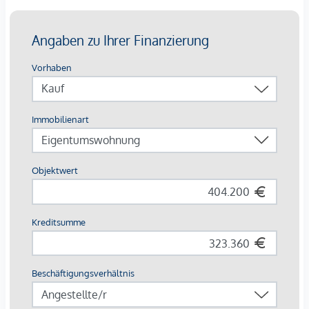
E-Mobilität
Die Lage:
Die Traisengasse 20-22 liegt idyllisch im Herzen des 20.
Bezirks in Wien, wo urbaner Charme auf entspannten
Erholungsraum trifft. Nur einen Katzensprung vom
Donaukanal und dem grünen Augarten entfernt, genießt
man hier die perfekte Mischung aus Stadtleben und Natur.
In den umliegenden Gassen verzaubern kleine Cafés und
traditionelle Wiener Lokale, während die exzellente
Anbindung einen schnellen ins Zentrum oder ins weite Grün
des Praters bringt. Ein Ort, der das Beste von Wien in sich
vereint.
Buslinie: 5A,11A,11B,37A
S-Bahnhof: Traisengasse; S-Bahn Handelskai
Provisionsfrei für den Käufer! (bis Baubeginn)