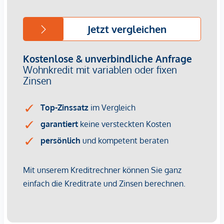
Baubeginn: Ende 2 Quartal 2026
Fertigstellung: Voraussichtlich Q2/2028
Wir weisen darauf hin, dass zwischen dem Vermittler und
dem zu vermittelnden Dritten ein familiäres oder
wirtschaftliches Naheverhältnis besteht.
Der Vermittler ist als Doppelmakler tätig.
Infrastruktur / Entfernungen
Gesundheit
Arzt <250m
Apotheke <500m
Klinik <750m
Krankenhaus <750m