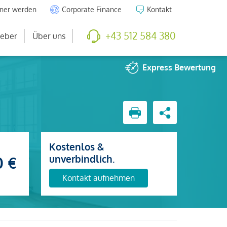
tner werden
Corporate Finance
Kontakt
+43 512 584 380
eber
Über uns
Express
Bewertung
Kostenlos &
unverbindlich.
0 €
Kontakt aufnehmen