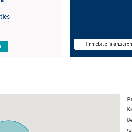
ties
Immobilie finanziere
n
P
Ka
Be
So