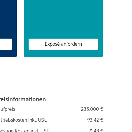
n
Exposé anfordern
reisinformationen
ufpreis
235.000 €
triebskosten inkl. USt.
93,42 €
nstige Kosten inkl. USt.
71,48 €