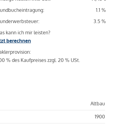
undbucheintragung:
1.1 %
underwerbsteuer:
3.5 %
s kann ich mir leisten?
tzt berechnen
klerprovision:
00 % des Kaufpreises zzgl. 20 % USt.
Altbau
1900