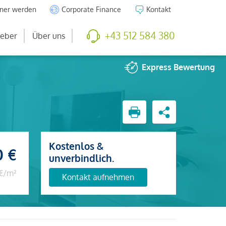
tner werden
Corporate Finance
Kontakt
+43 512 584 380
eber
Über uns
Express
Bewertung
Kostenlos &
0 €
unverbindlich.
 €/m²
Kontakt aufnehmen