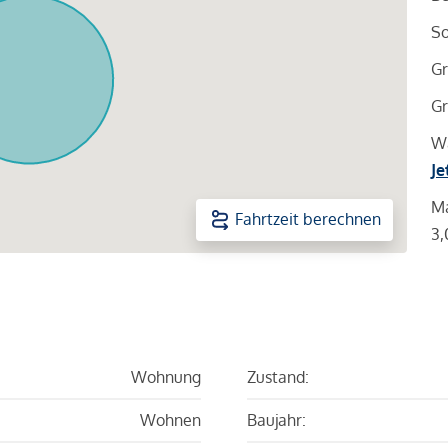
So
Gr
Gr
Wa
Je
Ma
Fahrtzeit berechnen
3,
Wohnung
Zustand:
Wohnen
Baujahr: