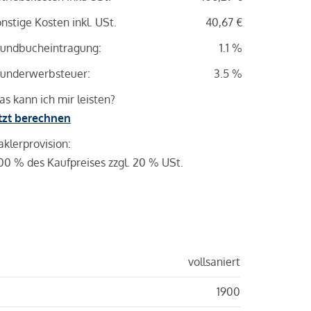
nstige Kosten inkl. USt.
40,67 €
undbucheintragung:
1.1 %
underwerbsteuer:
3.5 %
s kann ich mir leisten?
tzt berechnen
klerprovision:
00 % des Kaufpreises zzgl. 20 % USt.
vollsaniert
1900