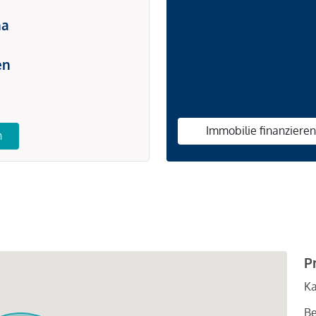
na
en
Immobilie finanziere
n
P
Ka
Be