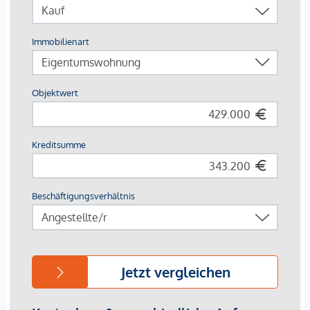
Separates WC
Abstellraum
Ausstattung:
Parkettböden in Wohnräumen
Fliesen in Nassräumen
Komplettküche mit E-Geräten
Gegensprechanlage
Loggia mit Blick ins Grüne
Lift im Haus
Die Wohnung liegt nur 4 Gehminuten von der
Straßenbahnlinie 71 entfernt – mit Direktverbindung in die
Innenstadt. Supermärkte (Interspar, Billa), Apotheken, Cafés