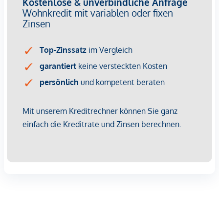
und Restaurants befinden sich in unmittelbarer Umgebung.
Der nahe Schweizergarten und der Belvederegarten laden
zu Spaziergängen und Erholung ein.
Lassen auch Sie sich von dieser Neubauwohnung
überzeugen und vereinbaren Sie einen unverbindlichen
Beratungs- und Besichtigungstermin per E-Mail unter
office@aswimmo.at
Wir möchten höflich darauf hinweisen, dass im Falle eines
Kaufs eine ortsübliche Maklerprovision zu bezahlen ist.
Wir weisen darauf hin, dass zwischen dem Vermittler und
dem zu vermittelnden Dritten ein familiäres oder
wirtschaftliches Naheverhältnis besteht.
Der Vermittler ist als Doppelmakler tätig.