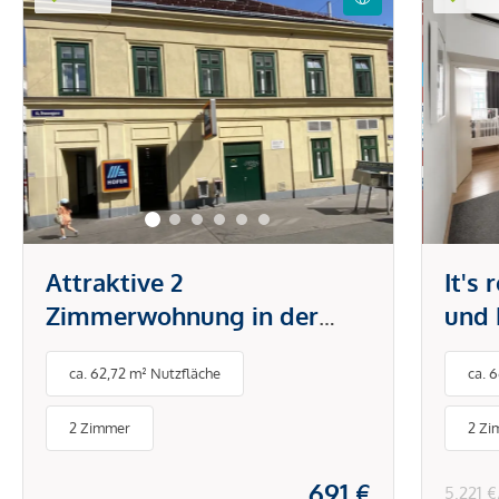
Attraktive 2
It's
Zimmerwohnung in der
und 
Brunnengasse
Tech
ca. 62,72 m² Nutzfläche
ca. 
Klim
& Sc
2 Zimmer
2 Zi
691 €
5.221 