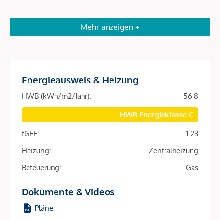
Mehr anzeigen +
Beschreibung *
Diese charmante Eigentumswohnung befindet sich in
ausgezeichneter Lage im 3. Bezirk von Wien – nur wenige
Energieausweis & Heizung
Gehminuten vom beliebten Rennweg, dem Schweizergarten
und idealen Verkehrsanbindungen entfernt.
HWB (kWh/m2/Jahr):
56.8
HWB Energieklasse C
Ob für Singles, Paare oder kleine Familien – hier wohnen
Sie ruhig und doch mitten in der Stadt!
fGEE:
1.23
Großzügige Loggia
Heizung:
Zentralheizung
Befeuerung:
Gas
Zentral begehbare 3-Zimmer-Wohnung mit optimalem
Grundriss
Dokumente & Videos
Bad mit Fenster – Tageslicht und Belüftung inklusive
Pläne