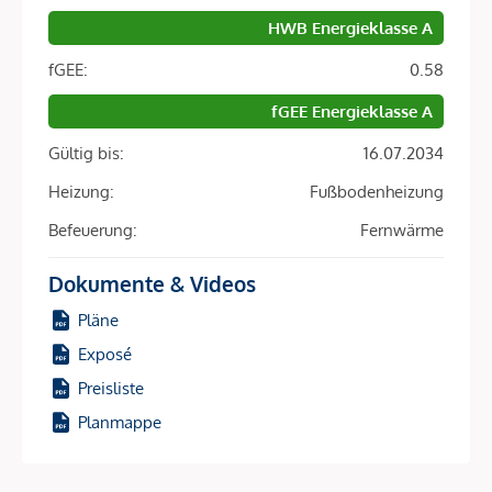
Die ARE ist eine der größten Immobiliengesellschaften
HWB Energieklasse A
Österreichs und hat bereits einige der prägendsten
Bauprojekte Wiens realisiert – darunter die Sanierung des
fGEE:
0.58
historischen Palais Epstein am Ring sowie die markanten
fGEE Energieklasse A
TrIIIple Tower am Donaukanal. Auch das VILLAGE IM
DRITTEN reiht sich in diese Reihe innovativer Projekte ein.
Gültig bis:
16.07.2034
Heizung:
Fußbodenheizung
ENERGIE MIT ZUKUNFT.
Befeuerung:
Fernwärme
Im gesamten VILLAGE IM DRITTEN sorgt ein modernes
Dokumente & Videos
Energienetz dafür, dass die einzelnen Gebäude miteinander
verbunden sind und Energieflüsse effizient gesteuert
Pläne
werden. Auch Baufeld 13 ist Teil dieses innovativen Netzes
Exposé
– einer der modernsten Formen nachhaltiger
Preisliste
Quartiersversorgung.
Planmappe
Erdsonden in Kombination mit Wärmepumpen liefern
Energie zur Raumheizung im Winter und für die