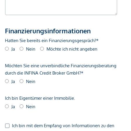
40 m²) ankaufbaren Stellplätzen für E-Fahrräder mit
absperrbaren Boxen und Lastenfahrrädern
ÜBERBLICK
143 Eigentumswohnungen
2 Geschäftslokale
10 Hobbyräume (optional erwerbbar)
92 Tiefgaragenplätze (Zufahrt über BP 14A; mit
absperrbarer Steckdose auch zum Laden geeignet.)
338 Fahrradabstellplätze, 3 Stellplätze für Lastenräder
und 6 absperrbare Fahrradboxen mit Ladefunktion –
zusätzlich erwerbbar
Partyraum, Gemeinschaftsraum, Kidszone,
Jugendspielplatz, Waschsalon
Großteils großzügige Freiflächen