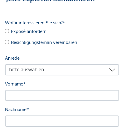
modern und charakterstark
Vertikale Begrünung , begrünte Erschließungsgänge
und bepflanzte Innenhöfe sorgen für
Wohlfühlatmosphäre im Freien.
Fahrradgarage mit ebener Zufahrt von der Straße
Die Architektur kombiniert urbane Klarheit mit wohnlicher
Atmosphäre – ideal für alle, die mitten in der Stadt zuhause
sein möchten und dennoch Rückzugsräume schätzen.
WOHNQUALITÄT BIS INS DETAIL.
Jede Wohnung ist so gestaltet, dass sie sich flexibel an den
Alltag ihrer Bewohner:innen anpasst – funktional,
hochwertig und mit Wohlfühlfaktor.
Ausstattung im Überblick:
Gehobenes Materialkonzept: Parkett, Designfliesen