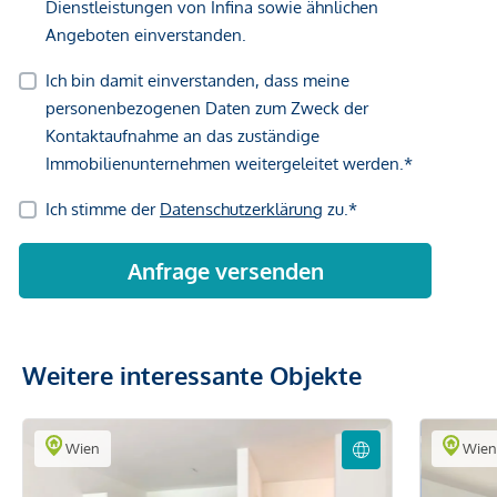
LAGE – URBAN UND GRÜN.
Direkt am rund 2 Hektar großen Bert-Brecht-Park –
Natur und Erholung vor der Haustüre
Straßenbahn: Linie 18 (Wildgansplatz, 2 Min.), Linie 71
(St. Marx, 3 Min.)
S-Bahn: Station St. Marx (2 Min.), Quartier Belvedere
(15 Min.)
U-Bahn: U3 Schlachthausgasse (15 Min.), U1
Hauptbahnhof (15 Min.)
Neue Straßenbahnlinie 18: bis Herbst 2026 direkte
Verbindung von Schlachthausgasse (U3) zur U2
Stadion – damit neue Direktanbindung in den grünen
Prater
Weitere interessante Objekte
Hauptbahnhof Wien: 7 Minuten mit der Straßenbahn
City Stephansplatz: ca. 20 Minuten erreichbar
Autobahn A23, Anschlussstelle Landstraßer Gürtel /
Wien
Wie
St. Marx: 3 Minuten
Flughafen Wien: ca. 30 Minuten mit Auto oder