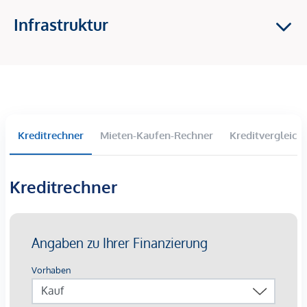
Temperierung (Grundkühlung) im Sommer.
Photovoltaikanlagen am Dach erzeugen erneuerbaren
Infrastruktur
Strom.
Fußbodenheizung im Erdgeschoß und
Bauteilaktivierung in den Obergeschoßen (über die
jeweils darüberliegenden Geschoßdecke) sorgen für
ein ausgeglichenes Raumklima.
Pendellüftungen mit Wärmerückgewinnung stellen
Kreditrechner
Mieten-Kaufen-Rechner
Kreditvergleich
kontinuierliche Frischluftzufuhr sicher.
Fernwärmeanschluss unterstützt die Versorgung in
Spitzenzeiten sowie die Warmwasserbereitung.
Kreditrechner
So entsteht ein Zusammenspiel aus Komfort, Innovation
und ökologischer Verantwortung – ein klarer Mehrwert für
Bewohner:innen.
ARCHITEKTUR, DIE URBANITÄT LEBT.