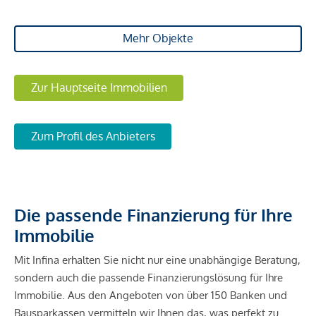
Änderungen.
Mehr Objekte
Provisionsfrei für den Käufer!
Fertigstellung: voraussichtlich Q2/2027
Zur Hauptseite Immobilien
Wir weisen darauf hin, dass zwischen dem Vermittler und
dem zu vermittelnden Dritten ein familiäres oder
wirtschaftliches Naheverhältnis besteht.
Zum Profil des Anbieters
Infrastruktur / Entfernungen
Gesundheit
Die passende Finanzierung für Ihre
Arzt <500m
Immobilie
Apotheke <500m
Mit Infina erhalten Sie nicht nur eine unabhängige Beratung,
Klinik <500m
sondern auch die passende Finanzierungslösung für Ihre
Krankenhaus <750m
Immobilie. Aus den Angeboten von über 150 Banken und
Bausparkassen vermitteln wir Ihnen das, was perfekt zu
Kinder & Schulen