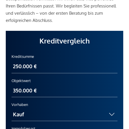
Ihren Bedürfnissen passt. Wir begleiten Sie professionell
Schule <250m
und verlässlich – von der ersten Beratung bis zum
Kindergarten <500m
erfolgreichen Abschluss.
Universität <500m
Höhere Schule <750m
Kreditvergleich
Nahversorgung
Supermarkt <250m
Kreditsumme
Bäckerei <500m
Einkaufszentrum <500m
Sonstige
Objektwert
Geldautomat <250m
Bank <250m
Post <250m
Vorhaben
Polizei <1.000m
Verkehr
Bus <250m
Immobilienart