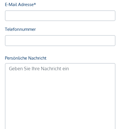
Mehrere wählbare Ausstattungspakete („Bundles“)
Raumhohe Holz-Alu Fenster - für lichtdurchflutete
Räume, außenliegender Sonnenschutz
Balkone als Freiraumzimmer mit verschiebbaren
Lochblech-Elementen
Lichtkuppeln in Badezimmern der Dachgeschoß-
Wohnungen
Türhöhen von ca. 2,20 m
Unterputzarmaturen in Bädern & Duschen
Großzügige Badewannen und bodenebene Duschen,
elektr. Handtuchtrockner
Sicherheit: Eingangstüren WK3, ebenerdig
zugängliche Fenster als Einbruchschutzfenster RC2n
und Vorrichtung für Alarmanlagen,
Videosprechanlage
Dezentrale Wohnraumlüftungen mit
Wärmerückgewinnung
Zusätzlich erwerbbare Hobbyräume (ab ca. 15 bis ca.