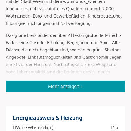
mit der Stadt Wien und dem wohnfonds_wien ein
lebendiges, nahezu autofreies Quartier mit rund 2.000
Wohnungen, Büro- und Gewerbeflächen, Kinderbetreuung,
Bildungseinrichtungen und Nahversorgung.
Das grüne Herz bildet der über 2 Hektar große Bert-Brecht-
Park – eine Oase für Erholung, Begegnung und Spiel. Alle
Dächer, die nicht begehbar sind, werden begrünt. Sharing-
Angebote, Einkaufsmöglichkeiten und Gastronomie liegen
direkt vor der Haustüre. Nachhaltigkeit, kurze Wege und
hohe Lebensqualität sind die Leitlinien dieses neuen
Stadtviertels.
Mehr anzeigen +
Mit dem Slogan „ urban daheim “ verkörpert Baufeld 13
diese Idee in besonderer Weise: moderne Architektur,
vielseitige Freiräume, Hobbyräume und
Gemeinschaftsflächen – Wohnen mitten in Wien mit starker
Energieausweis & Heizung
urbaner Identität und hohem Komfort.
HWB (kWh/m2/Jahr):
17.5