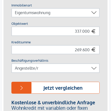
Das Baufeld 13 umfasst drei Baukörper, die über ein
gemeinsames Sockelgeschoss verbunden sind:
OPS 12 Stg. 1+2: fünf Obergeschosse
OPS 12 Stg. 3: acht Obergeschosse
HGP 5: zehn Obergeschosse
Insgesamt entstehen 143 Eigentumswohnungen mit
Wohnflächen zwischen ca. 45m² und 110 m² und 2-5
Zimmern, sowie 2 Geschäftslokale . Zusätzlich werden 10
Hobbyräume zum Erwerb angeboten. Die kompakte
Bauform sorgt großteils für zweiseitig belichtete
Wohnungen, die jeweils über zwei Freiflächen verfügen:
ein Freiraumzimmer mit verschiebbaren Lochblech-
Elementen für Privatsphäre und Beschattung
ein überdachter Balkon mit Nurglasbrüstung
Trockenen Fußes kommt man über der zentralen
überdachten Gang vom Haupteingang in der Otto-