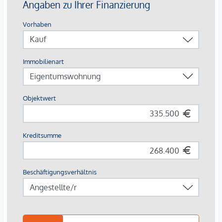
großzügige Fahrrad- & Lastenradflächen
Breite Zielgruppe
: Studierende, Young Professionals,
Familien, Expats
Die Ausstattung – hochwertig & vermietungsstark
Parkettböden in Eiche
, großformatiges Feinsteinzeug
(60×60 cm) in Sanitärräumen
Moderne Bäder
: bodenebene Duschen,
Glasabtrennungen, Designarmaturen in Chrom
Balkone & Terrassen mit robusten
Flachstahlgeländern
, frostsicheren
Außenanschlüssen
Sicherheits-Wohnungseingangstüren
, elegante
weiße Innentüren, Video-Sprechanlage
Photovoltaikanlage, energieeffiziente Bautechnik, Lift
Renditefaktor Nachhaltigkeit