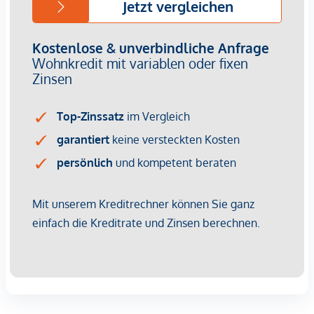
Nachhaltige Bau- und Energiekonzepte sind längst kein
Nice-to-have mehr – sie sind ein entscheidender
Vermietungsfaktor. Energieeffizienz bedeutet geringere
Betriebskosten, was Mietern Planungssicherheit gibt und
Ihnen als Investor einen Wettbewerbsvorteil verschafft. Die
Kombination aus zentraler Lage, hoher Wohnqualität und
grüner Gebäudetechnik sorgt für dauerhafte Nachfrage und
steigende Mieterträge.
Kaufpreise der Vorsorgewohnungen
von EUR 302.900,- bis EUR 1.828.400,- netto zzgl. 20% USt.
Zu erwartender Mietertrag
von ca. EUR 18,50 bis EUR 22,50 netto/m²
Provisionsfrei für den Kunden
Fertigstellung: voraussichtliche Fertigstellung 2027