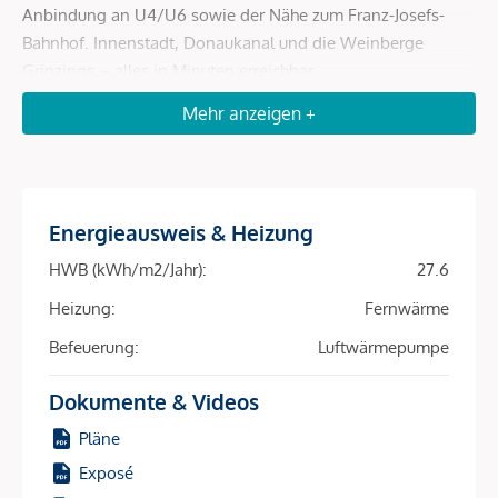
Anbindung an U4/U6 sowie der Nähe zum Franz-Josefs-
Bahnhof. Innenstadt, Donaukanal und die Weinberge
Grinzings – alles in Minuten erreichbar.
Mehr anzeigen +
Mit 81 perfekt geschnittenen 2- bis 4-Zimmer-
Wohneinheiten (39–163 m²) und fast allen Wohnungen mit
Freiflächen – ob Balkon, Loggia, Terrasse oder Garten –
spricht das Projekt ein breites Mietpublikum an:
Studierende, Expats, Berufspendler, Familien. Hohe
Energieausweis & Heizung
Nachfrage, schnelle Vermietung, sichere Einnahmen – diese
HWB (kWh/m2/Jahr):
27.6
Kombination macht den Unterschied.
Heizung:
Fernwärme
Die Nachhaltigkeit ist ein zusätzlicher Renditetreiber:
Befeuerung:
Luftwärmepumpe
Heizung und Kühlung erfolgen über Bauteilaktivierung in
Kombination mit Luft-Wärmepumpe und Fernwärme –
Dokumente & Videos
energieeffizient, kostenschonend, zukunftsfähig. Eine
Pläne
Photovoltaikanlage am Dach reduziert Betriebskosten weiter
und macht das Objekt für umweltbewusste Mieter
Exposé
besonders attraktiv.