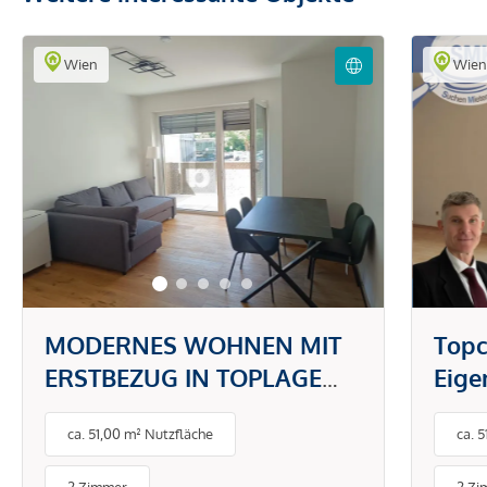
Wien
Wie
MODERNES WOHNEN MIT
Topc
ERSTBEZUG IN TOPLAGE
Eig
DONAUSTADT -
gefr
ca. 51,00 m² Nutzfläche
ca. 
PAUSCHALMIETE INKL.
BETRIEBS- UND