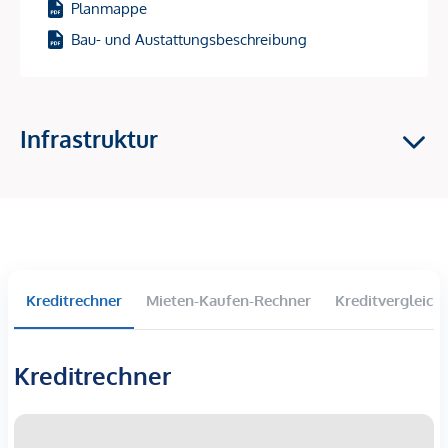
Planmappe
Baustart: 1. Halbjahr 2026 – und damit perfekt, um sich jetzt
Bau- und Austattungsbeschreibung
den Einstieg in einen Wachstumsstandort zu sichern!
Investment-Highlights
Infrastruktur
Hochnachgefragte Vermietungslage
im 9. Bezirk –
zentrale Ruheoase mit Top-Anbindung
Starkes Wertsteigerungspotenzial
durch den
entstehenden „Campus Althangrund“
81 freifinanzierte Eigentumswohnungen –
ideale
Größen & Grundrisse für Vermietung
Wohnflächen: 39–163 m² | 2–4 Zimmer
Kreditrechner
Mieten-Kaufen-Rechner
Kreditvergleich
Fast alle Einheiten mit
Balkon, Loggia, Terrasse oder
Garten
Kreditrechner
Nachhaltige Gebäudetechnik:
Bauteilaktivierung für
Heizen & Kühlen, Wärmepumpe, Fernwärme,
Photovoltaik
30 komfortable Einzelstellplätze in der Tiefgarage,