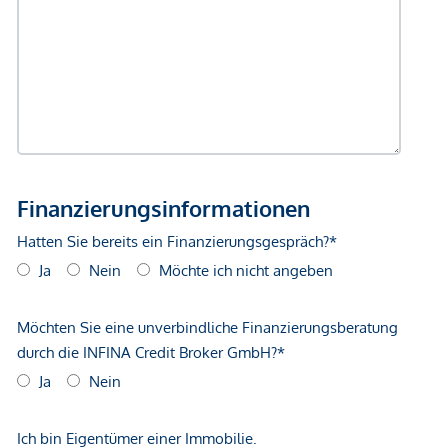
Geldautomat <250m
Bank <500m
Post <500m
Polizei <500m
Verkehr
Bus <250m
U-Bahn <250m
Straßenbahn <250m
Bahnhof <500m
Autobahnanschluss <1.000m
Angaben Entfernung Luftlinie / Quelle: OpenStreetMap
*Der Vertrag kommt nicht mit der INFINA Credit Broker
GmbH zustande. Das Objekt wird von einem externen
Immobilienunternehmen angeboten. Allfällige aus dem