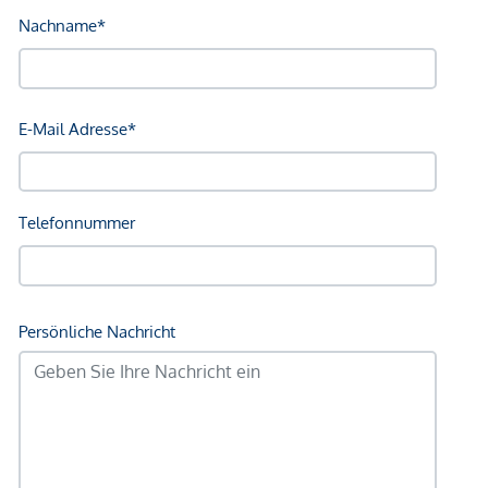
Gesundheit
Arzt <250m
Apotheke <250m
Klinik <500m
Krankenhaus <1.250m
Kinder & Schulen
Schule <500m
Kindergarten <500m
Universität <250m
Höhere Schule <750m
Nahversorgung
Supermarkt <250m
Bäckerei <250m
Einkaufszentrum <1.750m
Sonstige