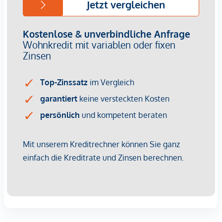
Nachhaltige Bau- und Energiekonzepte sind längst kein
Nice-to-have mehr – sie sind ein entscheidender
Vermietungsfaktor. Energieeffizienz bedeutet geringere
Betriebskosten, was Mietern Planungssicherheit gibt und
Ihnen als Investor einen Wettbewerbsvorteil verschafft. Die
Kombination aus zentraler Lage, hoher Wohnqualität und
grüner Gebäudetechnik sorgt für dauerhafte Nachfrage und
steigende Mieterträge.
Kaufpreise der Vorsorgewohnungen
von EUR 302.900,- bis EUR 1.828.400,- netto zzgl. 20% USt.
Zu erwartender Mietertrag
von ca. EUR 18,50 bis EUR 22,50 netto/m²
Provisionsfrei für den Kunden
Fertigstellung: voraussichtliche Fertigstellung 2027