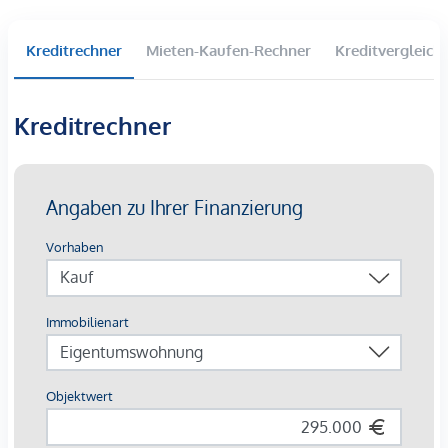
Gehminuten entfernt
Buslinie: 80A, 77A
Kreditrechner
Mieten-Kaufen-Rechner
Kreditvergleich
Straßenbahnlinie: 18
Wir weisen darauf hin, dass zwischen dem Vermittler und
Kreditrechner
dem zu vermittelnden Dritten ein familiäres oder
wirtschaftliches Naheverhältnis besteht.
Der Vermittler ist als Doppelmakler tätig.
Infrastruktur / Entfernungen
Gesundheit
Arzt <250m
Apotheke <500m
Klinik <500m
Krankenhaus <500m
Kinder & Schulen