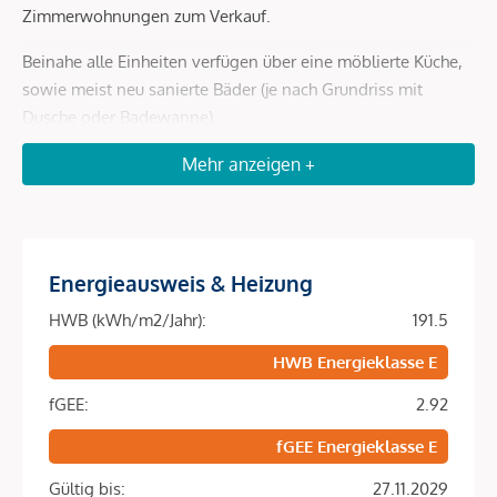
Zimmerwohnungen zum Verkauf.
Beinahe alle Einheiten verfügen über eine möblierte Küche,
sowie meist neu sanierte Bäder (je nach Grundriss mit
Dusche oder Badewanne).
Besonders hervorzuheben ist die außergewöhnlich ruhige
Mehr anzeigen +
Wohnatmosphäre, von der in dieser Gasse nicht nur die
hofseitigen Räume profitieren.
Derzeit verfügt das Haus über keinen Lift, wobei sich der
Energieausweis & Heizung
Verkäufer verpflichtet, bis spätestens 2028 einen solchen
zu errichten.
HWB (kWh/m2/Jahr):
191.5
HWB Energieklasse E
Weiters wurde die Genehmigung zur Errichtung von
Balkonen eingereicht. Die mögliche Errichtung zusätzlicher
fGEE:
2.92
Balkonfläche obliegt in weiterer Folge jedoch dem
fGEE Energieklasse E
jeweiligen Wohnungskäufer.
Gültig bis:
27.11.2029
Beim Kauf einer der Wohnungen bis Ende August in dieser