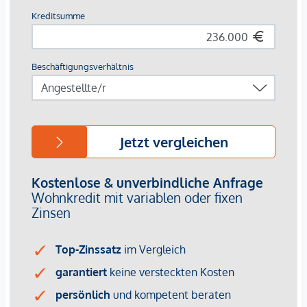
Schule <250m
Kindergarten <250m
Universität <750m
Höhere Schule <750m
Nahversorgung
Supermarkt <250m
Bäckerei <250m
Einkaufszentrum <750m
Sonstige
Geldautomat <500m
Bank <500m
Post <500m
Polizei <500m
Verkehr
Bus <250m