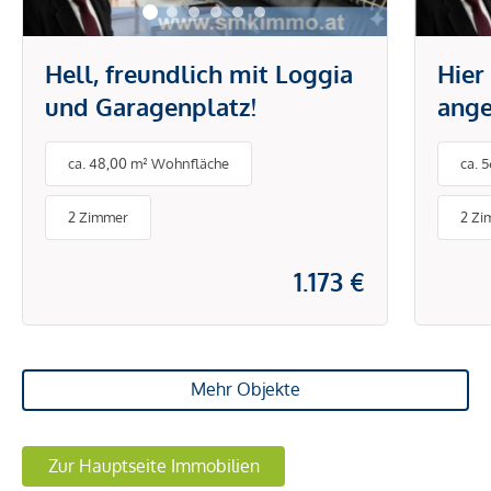
Hell, freundlich mit Loggia
Hier
und Garagenplatz!
ange
Eige
ca. 48,00 m² Wohnfläche
ca. 
Terr
2 Zimmer
2 Zi
1.173 €
Mehr Objekte
Zur Hauptseite Immobilien