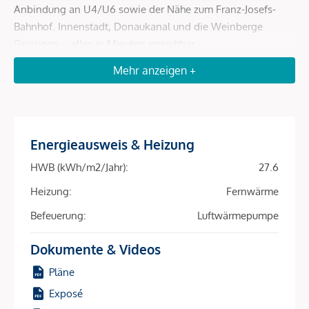
Anbindung an U4/U6 sowie der Nähe zum Franz-Josefs-
Bahnhof. Innenstadt, Donaukanal und die Weinberge
Grinzings – alles in Minuten erreichbar.
Mehr anzeigen +
Mit 81 perfekt geschnittenen 2- bis 4-Zimmer-
Wohneinheiten (39–163 m²) und fast allen Wohnungen mit
Freiflächen – ob Balkon, Loggia, Terrasse oder Garten –
spricht das Projekt ein breites Mietpublikum an:
Studierende, Expats, Berufspendler, Familien. Hohe
Energieausweis & Heizung
Nachfrage, schnelle Vermietung, sichere Einnahmen – diese
HWB (kWh/m2/Jahr):
27.6
Kombination macht den Unterschied.
Heizung:
Fernwärme
Die Nachhaltigkeit ist ein zusätzlicher Renditetreiber:
Befeuerung:
Luftwärmepumpe
Heizung und Kühlung erfolgen über Bauteilaktivierung in
Kombination mit Luft-Wärmepumpe und Fernwärme –
Dokumente & Videos
energieeffizient, kostenschonend, zukunftsfähig. Eine
Pläne
Photovoltaikanlage am Dach reduziert Betriebskosten weiter
und macht das Objekt für umweltbewusste Mieter
Exposé
besonders attraktiv.