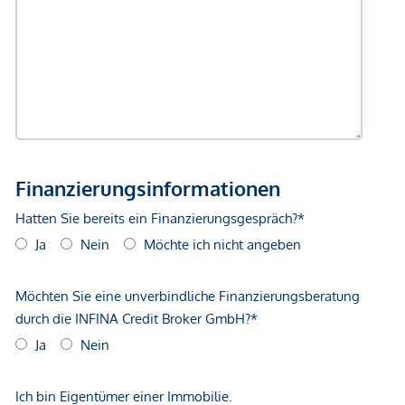
Geldautomat <250m
Bank <500m
Post <500m
Polizei <500m
Verkehr
Bus <250m
U-Bahn <250m
Straßenbahn <250m
Bahnhof <500m
Autobahnanschluss <1.000m
Angaben Entfernung Luftlinie / Quelle: OpenStreetMap
*Der Vertrag kommt nicht mit der INFINA Credit Broker
GmbH zustande. Das Objekt wird von einem externen
Immobilienunternehmen angeboten. Allfällige aus dem