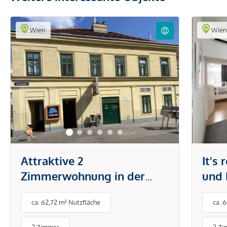
Wien
Wie
Attraktive 2
It's
Zimmerwohnung in der
und 
Brunnengasse
Tech
ca. 62,72 m² Nutzfläche
ca. 
Klim
& Sc