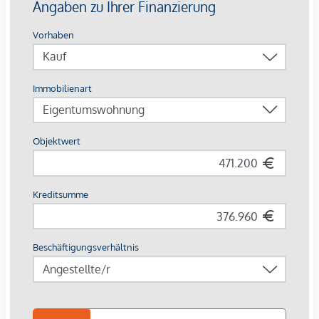
großzügige Fahrrad- & Lastenradflächen
Breite Zielgruppe
: Studierende, Young Professionals,
Familien, Expats
Die Ausstattung – hochwertig & vermietungsstark
Parkettböden in Eiche
, großformatiges Feinsteinzeug
(60×60 cm) in Sanitärräumen
Moderne Bäder
: bodenebene Duschen,
Glasabtrennungen, Designarmaturen in Chrom
Balkone & Terrassen mit robusten
Flachstahlgeländern
, frostsicheren
Außenanschlüssen
Sicherheits-Wohnungseingangstüren
, elegante
weiße Innentüren, Video-Sprechanlage
Photovoltaikanlage, energieeffiziente Bautechnik, Lift
Renditefaktor Nachhaltigkeit