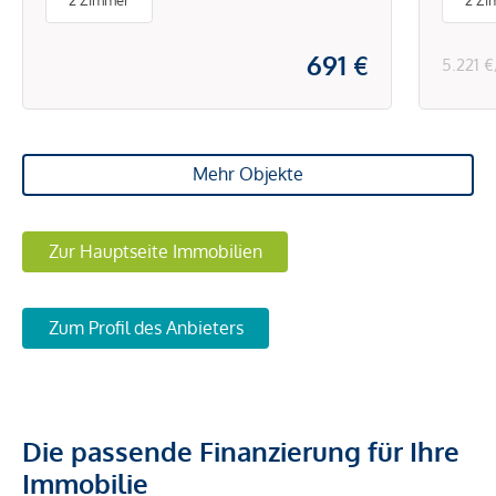
2 Zimmer
2 Zi
691 €
5.221 
Mehr Objekte
Zur Hauptseite Immobilien
Zum Profil des Anbieters
Die passende Finanzierung für Ihre
Immobilie