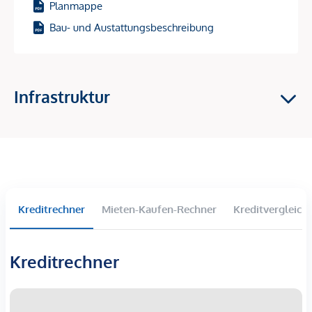
Planmappe
Baustart: 1. Halbjahr 2026 – und damit perfekt, um sich jetzt
Bau- und Austattungsbeschreibung
den Einstieg in einen Wachstumsstandort zu sichern!
Investment-Highlights
Infrastruktur
Hochnachgefragte Vermietungslage
im 9. Bezirk –
zentrale Ruheoase mit Top-Anbindung
Starkes Wertsteigerungspotenzial
durch den
entstehenden „Campus Althangrund“
81 freifinanzierte Eigentumswohnungen –
ideale
Größen & Grundrisse für Vermietung
Wohnflächen: 39–163 m² | 2–4 Zimmer
Kreditrechner
Mieten-Kaufen-Rechner
Kreditvergleich
Fast alle Einheiten mit
Balkon, Loggia, Terrasse oder
Garten
Kreditrechner
Nachhaltige Gebäudetechnik:
Bauteilaktivierung für
Heizen & Kühlen, Wärmepumpe, Fernwärme,
Photovoltaik
30 komfortable Einzelstellplätze in der Tiefgarage,