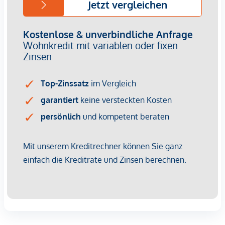
Nachhaltige Bau- und Energiekonzepte sind längst kein
Nice-to-have mehr – sie sind ein entscheidender
Vermietungsfaktor. Energieeffizienz bedeutet geringere
Betriebskosten, was Mietern Planungssicherheit gibt und
Ihnen als Investor einen Wettbewerbsvorteil verschafft. Die
Kombination aus zentraler Lage, hoher Wohnqualität und
grüner Gebäudetechnik sorgt für dauerhafte Nachfrage und
steigende Mieterträge.
Kaufpreise der Vorsorgewohnungen
von EUR 302.900,- bis EUR 1.828.400,- netto zzgl. 20% USt.
Zu erwartender Mietertrag
von ca. EUR 18,50 bis EUR 22,50 netto/m²
Provisionsfrei für den Kunden
Fertigstellung: voraussichtliche Fertigstellung 2027