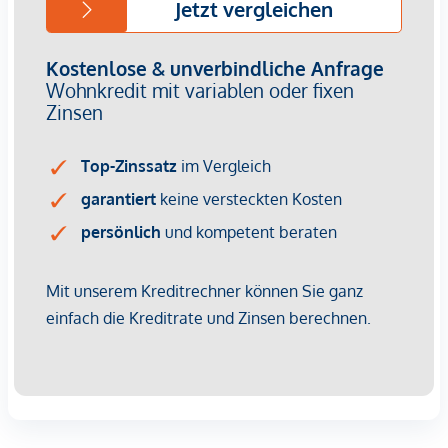
Nachhaltige Bau- und Energiekonzepte sind längst kein
Nice-to-have mehr – sie sind ein entscheidender
Vermietungsfaktor. Energieeffizienz bedeutet geringere
Betriebskosten, was Mietern Planungssicherheit gibt und
Ihnen als Investor einen Wettbewerbsvorteil verschafft. Die
Kombination aus zentraler Lage, hoher Wohnqualität und
grüner Gebäudetechnik sorgt für dauerhafte Nachfrage und
steigende Mieterträge.
Kaufpreise der Vorsorgewohnungen
von EUR 302.900,- bis EUR 1.828.400,- netto zzgl. 20% USt.
Zu erwartender Mietertrag
von ca. EUR 18,50 bis EUR 22,50 netto/m²
Provisionsfrei für den Kunden
Fertigstellung: voraussichtliche Fertigstellung 2027