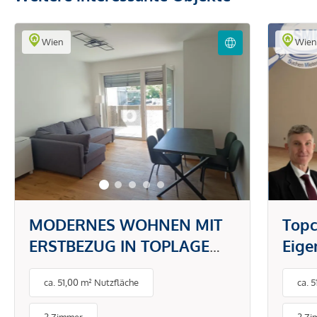
Wien
Wie
MODERNES WOHNEN MIT
Topc
ERSTBEZUG IN TOPLAGE
Eig
DONAUSTADT -
gefr
ca. 51,00 m² Nutzfläche
ca. 
PAUSCHALMIETE INKL.
BETRIEBS- UND