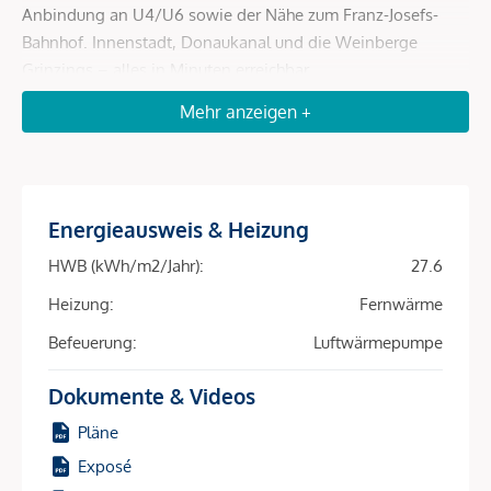
Anbindung an U4/U6 sowie der Nähe zum Franz-Josefs-
Bahnhof. Innenstadt, Donaukanal und die Weinberge
Grinzings – alles in Minuten erreichbar.
Mehr anzeigen +
Mit 81 perfekt geschnittenen 2- bis 4-Zimmer-
Wohneinheiten (39–163 m²) und fast allen Wohnungen mit
Freiflächen – ob Balkon, Loggia, Terrasse oder Garten –
spricht das Projekt ein breites Mietpublikum an:
Studierende, Expats, Berufspendler, Familien. Hohe
Energieausweis & Heizung
Nachfrage, schnelle Vermietung, sichere Einnahmen – diese
HWB (kWh/m2/Jahr):
27.6
Kombination macht den Unterschied.
Heizung:
Fernwärme
Die Nachhaltigkeit ist ein zusätzlicher Renditetreiber:
Befeuerung:
Luftwärmepumpe
Heizung und Kühlung erfolgen über Bauteilaktivierung in
Kombination mit Luft-Wärmepumpe und Fernwärme –
Dokumente & Videos
energieeffizient, kostenschonend, zukunftsfähig. Eine
Pläne
Photovoltaikanlage am Dach reduziert Betriebskosten weiter
und macht das Objekt für umweltbewusste Mieter
Exposé
besonders attraktiv.