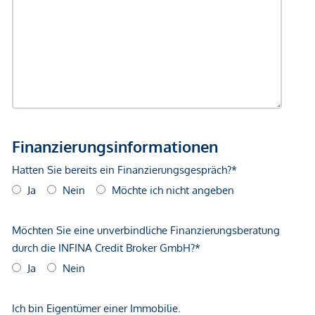
Geldautomat <250m
Bank <500m
Post <500m
Polizei <500m
Verkehr
Bus <250m
U-Bahn <250m
Straßenbahn <250m
Bahnhof <500m
Autobahnanschluss <1.000m
Angaben Entfernung Luftlinie / Quelle: OpenStreetMap
*Der Vertrag kommt nicht mit der INFINA Credit Broker
GmbH zustande. Das Objekt wird von einem externen
Immobilienunternehmen angeboten. Allfällige aus dem