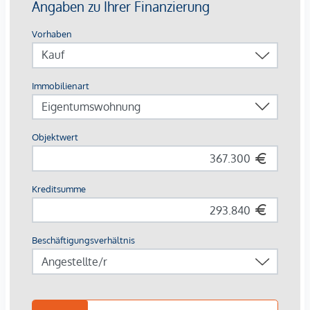
großzügige Fahrrad- & Lastenradflächen
Breite Zielgruppe
: Studierende, Young Professionals,
Familien, Expats
Die Ausstattung – hochwertig & vermietungsstark
Parkettböden in Eiche
, großformatiges Feinsteinzeug
(60×60 cm) in Sanitärräumen
Moderne Bäder
: bodenebene Duschen,
Glasabtrennungen, Designarmaturen in Chrom
Balkone & Terrassen mit robusten
Flachstahlgeländern
, frostsicheren
Außenanschlüssen
Sicherheits-Wohnungseingangstüren
, elegante
weiße Innentüren, Video-Sprechanlage
Photovoltaikanlage, energieeffiziente Bautechnik, Lift
Renditefaktor Nachhaltigkeit