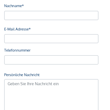
Gesundheit
Arzt <250m
Apotheke <250m
Klinik <500m
Krankenhaus <1.250m
Kinder & Schulen
Schule <500m
Kindergarten <500m
Universität <250m
Höhere Schule <750m
Nahversorgung
Supermarkt <250m
Bäckerei <250m
Einkaufszentrum <1.750m
Sonstige