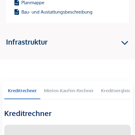
Planmappe
Baustart: 1. Halbjahr 2026 – und damit perfekt, um sich jetzt
Bau- und Austattungsbeschreibung
den Einstieg in einen Wachstumsstandort zu sichern!
Investment-Highlights
Infrastruktur
Hochnachgefragte Vermietungslage
im 9. Bezirk –
zentrale Ruheoase mit Top-Anbindung
Starkes Wertsteigerungspotenzial
durch den
entstehenden „Campus Althangrund“
81 freifinanzierte Eigentumswohnungen –
ideale
Größen & Grundrisse für Vermietung
Wohnflächen: 39–163 m² | 2–4 Zimmer
Kreditrechner
Mieten-Kaufen-Rechner
Kreditvergleich
Fast alle Einheiten mit
Balkon, Loggia, Terrasse oder
Garten
Kreditrechner
Nachhaltige Gebäudetechnik:
Bauteilaktivierung für
Heizen & Kühlen, Wärmepumpe, Fernwärme,
Photovoltaik
30 komfortable Einzelstellplätze in der Tiefgarage,