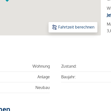
Wa
Je
Ma
Fahrtzeit berechnen
3,
Wohnung
Zustand:
Anlage
Baujahr:
Neubau
hen