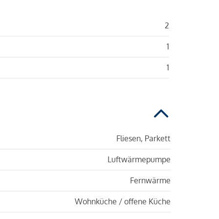
2
1
1
Fliesen, Parkett
Luftwärmepumpe
Fernwärme
Wohnküche / offene Küche