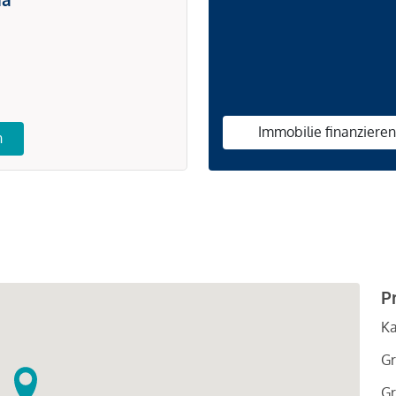
Immobilie finanziere
n
P
Ka
Gr
Gr