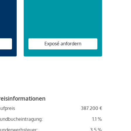
n
Exposé anfordern
reisinformationen
ufpreis
387.200 €
undbucheintragung:
1.1 %
underwerbsteuer:
3.5 %