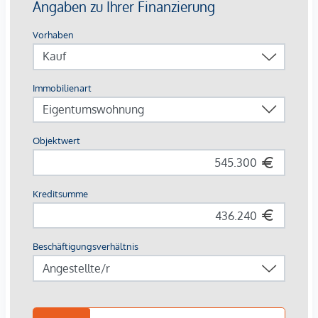
großzügige Fahrrad- & Lastenradflächen
Breite Zielgruppe
: Studierende, Young Professionals,
Familien, Expats
Die Ausstattung – hochwertig & vermietungsstark
Parkettböden in Eiche
, großformatiges Feinsteinzeug
(60×60 cm) in Sanitärräumen
Moderne Bäder
: bodenebene Duschen,
Glasabtrennungen, Designarmaturen in Chrom
Balkone & Terrassen mit robusten
Flachstahlgeländern
, frostsicheren
Außenanschlüssen
Sicherheits-Wohnungseingangstüren
, elegante
weiße Innentüren, Video-Sprechanlage
Photovoltaikanlage, energieeffiziente Bautechnik, Lift
Renditefaktor Nachhaltigkeit