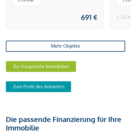
2 Zimmer
2 Zi
691 €
5.221 
Mehr Objekte
Zur Hauptseite Immobilien
Zum Profil des Anbieters
Die passende Finanzierung für Ihre
Immobilie