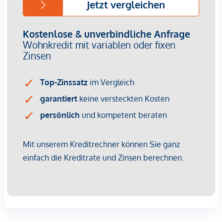
Nachhaltige Bau- und Energiekonzepte sind längst kein
Nice-to-have mehr – sie sind ein entscheidender
Vermietungsfaktor. Energieeffizienz bedeutet geringere
Betriebskosten, was Mietern Planungssicherheit gibt und
Ihnen als Investor einen Wettbewerbsvorteil verschafft. Die
Kombination aus zentraler Lage, hoher Wohnqualität und
grüner Gebäudetechnik sorgt für dauerhafte Nachfrage und
steigende Mieterträge.
Kaufpreise der Vorsorgewohnungen
von EUR 302.900,- bis EUR 1.828.400,- netto zzgl. 20% USt.
Zu erwartender Mietertrag
von ca. EUR 18,50 bis EUR 22,50 netto/m²
Provisionsfrei für den Kunden
Fertigstellung: voraussichtliche Fertigstellung 2027