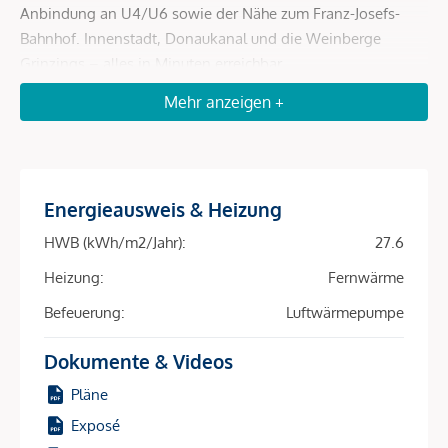
Anbindung an U4/U6 sowie der Nähe zum Franz-Josefs-
Bahnhof. Innenstadt, Donaukanal und die Weinberge
Grinzings – alles in Minuten erreichbar.
Mehr anzeigen +
Mit 81 perfekt geschnittenen 2- bis 4-Zimmer-
Wohneinheiten (39–163 m²) und fast allen Wohnungen mit
Freiflächen – ob Balkon, Loggia, Terrasse oder Garten –
spricht das Projekt ein breites Mietpublikum an:
Studierende, Expats, Berufspendler, Familien. Hohe
Energieausweis & Heizung
Nachfrage, schnelle Vermietung, sichere Einnahmen – diese
HWB (kWh/m2/Jahr):
27.6
Kombination macht den Unterschied.
Heizung:
Fernwärme
Die Nachhaltigkeit ist ein zusätzlicher Renditetreiber:
Befeuerung:
Luftwärmepumpe
Heizung und Kühlung erfolgen über Bauteilaktivierung in
Kombination mit Luft-Wärmepumpe und Fernwärme –
Dokumente & Videos
energieeffizient, kostenschonend, zukunftsfähig. Eine
Pläne
Photovoltaikanlage am Dach reduziert Betriebskosten weiter
und macht das Objekt für umweltbewusste Mieter
Exposé
besonders attraktiv.