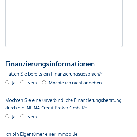
Geldautomat <250m
Bank <500m
Post <500m
Polizei <500m
Verkehr
Bus <250m
U-Bahn <250m
Straßenbahn <250m
Bahnhof <500m
Autobahnanschluss <1.000m
Angaben Entfernung Luftlinie / Quelle: OpenStreetMap
*Der Vertrag kommt nicht mit der INFINA Credit Broker
GmbH zustande. Das Objekt wird von einem externen
Immobilienunternehmen angeboten. Allfällige aus dem