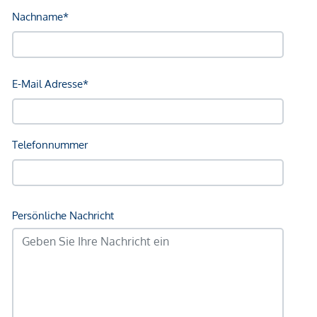
Gesundheit
Arzt <250m
Apotheke <250m
Klinik <500m
Krankenhaus <1.250m
Kinder & Schulen
Schule <500m
Kindergarten <500m
Universität <250m
Höhere Schule <750m
Nahversorgung
Supermarkt <250m
Bäckerei <250m
Einkaufszentrum <1.750m
Sonstige