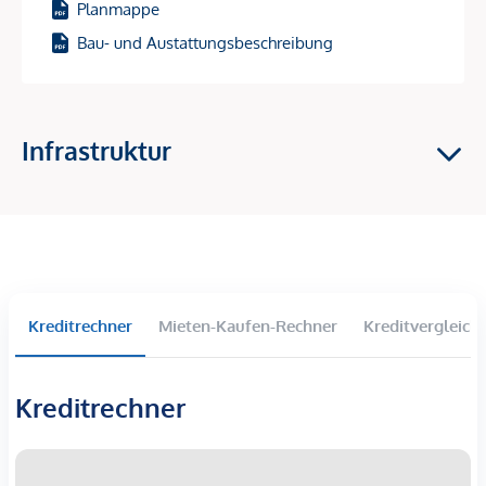
Planmappe
Baustart: 1. Halbjahr 2026 – und damit perfekt, um sich jetzt
Bau- und Austattungsbeschreibung
den Einstieg in einen Wachstumsstandort zu sichern!
Investment-Highlights
Infrastruktur
Hochnachgefragte Vermietungslage
im 9. Bezirk –
zentrale Ruheoase mit Top-Anbindung
Starkes Wertsteigerungspotenzial
durch den
entstehenden „Campus Althangrund“
81 freifinanzierte Eigentumswohnungen –
ideale
Größen & Grundrisse für Vermietung
Wohnflächen: 39–163 m² | 2–4 Zimmer
Kreditrechner
Mieten-Kaufen-Rechner
Kreditvergleich
Fast alle Einheiten mit
Balkon, Loggia, Terrasse oder
Garten
Kreditrechner
Nachhaltige Gebäudetechnik:
Bauteilaktivierung für
Heizen & Kühlen, Wärmepumpe, Fernwärme,
Photovoltaik
30 komfortable Einzelstellplätze in der Tiefgarage,