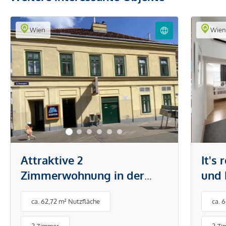
Wien
Wie
Attraktive 2
It's
Zimmerwohnung in der
und 
Brunnengasse
Tech
ca. 62,72 m² Nutzfläche
ca. 
Klim
& Sc