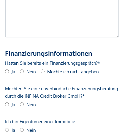
Bank <500m
Post <500m
Polizei <500m
Verkehr
Bus <250m
U-Bahn <250m
Straßenbahn <250m
Bahnhof <500m
Autobahnanschluss <1.000m
Angaben Entfernung Luftlinie / Quelle: OpenStreetMap
*Der Vertrag kommt nicht mit der INFINA Credit Broker
GmbH zustande. Das Objekt wird von einem externen
Immobilienunternehmen angeboten. Allfällige aus dem
Vertragsabschluss resultierende Rechte sind ausschließlich