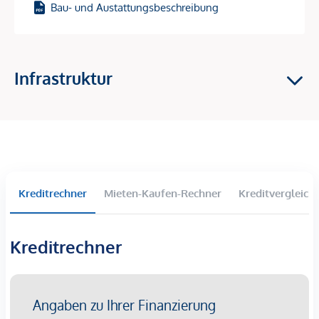
Baustart: 1. Halbjahr 2026 – und damit perfekt, um sich jetzt
Bau- und Austattungsbeschreibung
den Einstieg in einen Wachstumsstandort zu sichern!
Investment-Highlights
Infrastruktur
Hochnachgefragte Vermietungslage
im 9. Bezirk –
zentrale Ruheoase mit Top-Anbindung
Starkes Wertsteigerungspotenzial
durch den
entstehenden „Campus Althangrund“
81 freifinanzierte Eigentumswohnungen –
ideale
Größen & Grundrisse für Vermietung
Wohnflächen: 39–163 m² | 2–4 Zimmer
Kreditrechner
Mieten-Kaufen-Rechner
Kreditvergleich
Fast alle Einheiten mit
Balkon, Loggia, Terrasse oder
Garten
Kreditrechner
Nachhaltige Gebäudetechnik:
Bauteilaktivierung für
Heizen & Kühlen, Wärmepumpe, Fernwärme,
Photovoltaik
30 komfortable Einzelstellplätze in der Tiefgarage,
großzügige Fahrrad- & Lastenradflächen