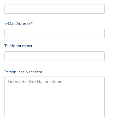
Arzt <250m
Apotheke <250m
Klinik <500m
Krankenhaus <1.250m
Kinder & Schulen
Schule <500m
Kindergarten <500m
Universität <250m
Höhere Schule <750m
Nahversorgung
Supermarkt <250m
Bäckerei <250m
Einkaufszentrum <1.750m
Sonstige
Geldautomat <250m