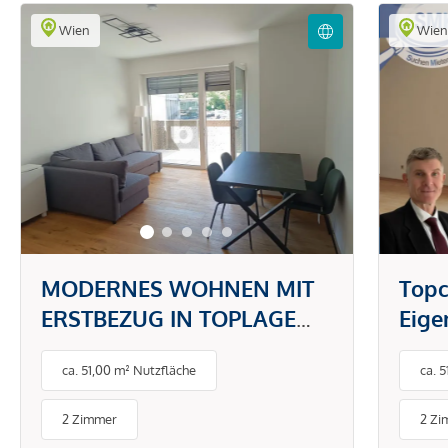
Wien
Wie
MODERNES WOHNEN MIT
Topc
ERSTBEZUG IN TOPLAGE
Eig
DONAUSTADT -
gefr
ca. 51,00 m² Nutzfläche
ca. 
PAUSCHALMIETE INKL.
BETRIEBS- UND
2 Zimmer
2 Zi
ENERGIEKOSTEN