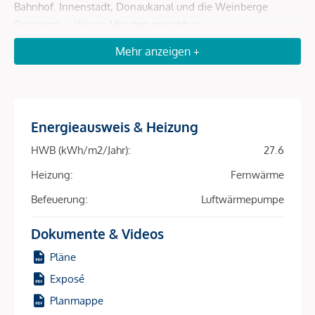
Bahnhof. Innenstadt, Donaukanal und die Weinberge
Grinzings – alles in Minuten erreichbar.
Mehr anzeigen +
Mit 81 perfekt geschnittenen 2- bis 4-Zimmer-
Wohneinheiten (39–163 m²) und fast allen Wohnungen mit
Freiflächen – ob Balkon, Loggia, Terrasse oder Garten –
spricht das Projekt ein breites Mietpublikum an:
Studierende, Expats, Berufspendler, Familien. Hohe
Energieausweis & Heizung
Nachfrage, schnelle Vermietung, sichere Einnahmen – diese
HWB (kWh/m2/Jahr):
27.6
Kombination macht den Unterschied.
Heizung:
Fernwärme
Die Nachhaltigkeit ist ein zusätzlicher Renditetreiber:
Befeuerung:
Luftwärmepumpe
Heizung und Kühlung erfolgen über Bauteilaktivierung in
Kombination mit Luft-Wärmepumpe und Fernwärme –
Dokumente & Videos
energieeffizient, kostenschonend, zukunftsfähig. Eine
Pläne
Photovoltaikanlage am Dach reduziert Betriebskosten weiter
und macht das Objekt für umweltbewusste Mieter
Exposé
besonders attraktiv.
Planmappe