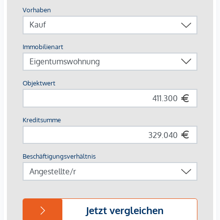
Breite Zielgruppe
: Studierende, Young Professionals,
Familien, Expats
Die Ausstattung – hochwertig & vermietungsstark
Parkettböden in Eiche
, großformatiges Feinsteinzeug
(60×60 cm) in Sanitärräumen
Moderne Bäder
: bodenebene Duschen,
Glasabtrennungen, Designarmaturen in Chrom
Balkone & Terrassen mit robusten
Flachstahlgeländern
, frostsicheren
Außenanschlüssen
Sicherheits-Wohnungseingangstüren
, elegante
weiße Innentüren, Video-Sprechanlage
Photovoltaikanlage, energieeffiziente Bautechnik, Lift
Renditefaktor Nachhaltigkeit
Nachhaltige Bau- und Energiekonzepte sind längst kein