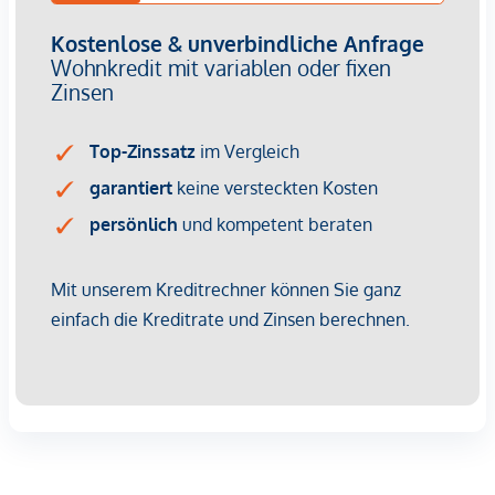
Nice-to-have mehr – sie sind ein entscheidender
Vermietungsfaktor. Energieeffizienz bedeutet geringere
Betriebskosten, was Mietern Planungssicherheit gibt und
Ihnen als Investor einen Wettbewerbsvorteil verschafft. Die
Kombination aus zentraler Lage, hoher Wohnqualität und
grüner Gebäudetechnik sorgt für dauerhafte Nachfrage und
steigende Mieterträge.
Kaufpreise der Vorsorgewohnungen
von EUR 302.900,- bis EUR 1.828.400,- netto zzgl. 20% USt.
Zu erwartender Mietertrag
von ca. EUR 18,50 bis EUR 22,50 netto/m²
Provisionsfrei für den Kunden
Fertigstellung: voraussichtliche Fertigstellung 2027
Bei diesem Angebot handelt es sich um eine