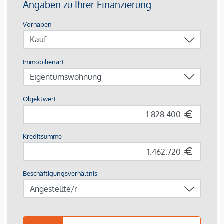
großzügige Fahrrad- & Lastenradflächen
Breite Zielgruppe
: Studierende, Young Professionals,
Familien, Expats
Die Ausstattung – hochwertig & vermietungsstark
Parkettböden in Eiche
, großformatiges Feinsteinzeug
(60×60 cm) in Sanitärräumen
Moderne Bäder
: bodenebene Duschen,
Glasabtrennungen, Designarmaturen in Chrom
Balkone & Terrassen mit robusten
Flachstahlgeländern
, frostsicheren
Außenanschlüssen
Sicherheits-Wohnungseingangstüren
, elegante
weiße Innentüren, Video-Sprechanlage
Photovoltaikanlage, energieeffiziente Bautechnik, Lift
Renditefaktor Nachhaltigkeit