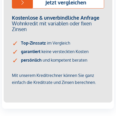
Nachhaltige Bau- und Energiekonzepte sind längst kein
Nice-to-have mehr – sie sind ein entscheidender
Vermietungsfaktor. Energieeffizienz bedeutet geringere
Betriebskosten, was Mietern Planungssicherheit gibt und
Ihnen als Investor einen Wettbewerbsvorteil verschafft. Die
Kombination aus zentraler Lage, hoher Wohnqualität und
grüner Gebäudetechnik sorgt für dauerhafte Nachfrage und
steigende Mieterträge.
Kaufpreise der Vorsorgewohnungen
von EUR 302.900,- bis EUR 1.828.400,- netto zzgl. 20% USt.
Zu erwartender Mietertrag
von ca. EUR 18,50 bis EUR 22,50 netto/m²
Provisionsfrei für den Kunden
Fertigstellung: voraussichtliche Fertigstellung 2027