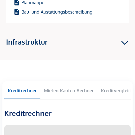
Planmappe
Baustart: 1. Halbjahr 2026 – und damit perfekt, um sich jetzt
Bau- und Austattungsbeschreibung
den Einstieg in einen Wachstumsstandort zu sichern!
Investment-Highlights
Infrastruktur
Hochnachgefragte Vermietungslage
im 9. Bezirk –
zentrale Ruheoase mit Top-Anbindung
Starkes Wertsteigerungspotenzial
durch den
entstehenden „Campus Althangrund“
81 freifinanzierte Eigentumswohnungen –
ideale
Größen & Grundrisse für Vermietung
Wohnflächen: 39–163 m² | 2–4 Zimmer
Kreditrechner
Mieten-Kaufen-Rechner
Kreditvergleich
Fast alle Einheiten mit
Balkon, Loggia, Terrasse oder
Garten
Kreditrechner
Nachhaltige Gebäudetechnik:
Bauteilaktivierung für
Heizen & Kühlen, Wärmepumpe, Fernwärme,
Photovoltaik
30 komfortable Einzelstellplätze in der Tiefgarage,