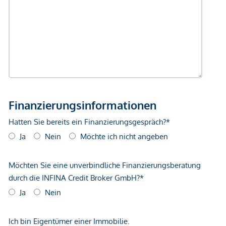
Geldautomat <250m
Bank <500m
Post <500m
Polizei <500m
Verkehr
Bus <250m
U-Bahn <250m
Straßenbahn <250m
Bahnhof <500m
Autobahnanschluss <1.000m
Angaben Entfernung Luftlinie / Quelle: OpenStreetMap
*Der Vertrag kommt nicht mit der INFINA Credit Broker
GmbH zustande. Das Objekt wird von einem externen
Immobilienunternehmen angeboten. Allfällige aus dem