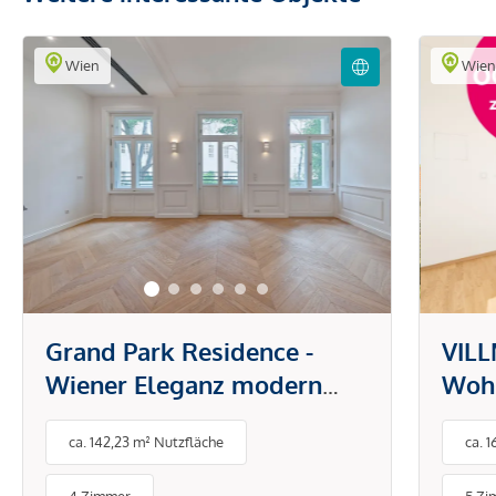
Wien
Wie
Grand Park Residence -
VILL
Wiener Eleganz modern
Wohn
interpretiert
Obe
ca. 142,23 m² Nutzfläche
ca. 