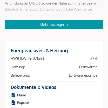
Anbindung an U4/U6 sowie der Nähe zum Franz-Josefs-
Bahnhof. Innenstadt, Donaukanal und die Weinberge
Grinzings – alles in Minuten erreichbar.
Mehr anzeigen +
Mit 81 perfekt geschnittenen 2- bis 4-Zimmer-
Wohneinheiten (39–163 m²) und fast allen Wohnungen mit
Freiflächen – ob Balkon, Loggia, Terrasse oder Garten –
spricht das Projekt ein breites Mietpublikum an:
Studierende, Expats, Berufspendler, Familien. Hohe
Energieausweis & Heizung
Nachfrage, schnelle Vermietung, sichere Einnahmen – diese
HWB (kWh/m2/Jahr):
27.6
Kombination macht den Unterschied.
Heizung:
Fernwärme
Die Nachhaltigkeit ist ein zusätzlicher Renditetreiber:
Befeuerung:
Luftwärmepumpe
Heizung und Kühlung erfolgen über Bauteilaktivierung in
Kombination mit Luft-Wärmepumpe und Fernwärme –
Dokumente & Videos
energieeffizient, kostenschonend, zukunftsfähig. Eine
Pläne
Photovoltaikanlage am Dach reduziert Betriebskosten weiter
und macht das Objekt für umweltbewusste Mieter
Exposé
besonders attraktiv.