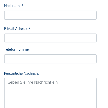
Gesundheit
Arzt <250m
Apotheke <250m
Klinik <500m
Krankenhaus <1.250m
Kinder & Schulen
Schule <500m
Kindergarten <500m
Universität <250m
Höhere Schule <750m
Nahversorgung
Supermarkt <250m
Bäckerei <250m
Einkaufszentrum <1.750m
Sonstige