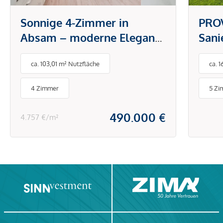
Sonnige 4-Zimmer in
PROV
Absam – moderne Eleganz
Sani
in Ruhelage
Einf
ca. 103,01 m² Nutzfläche
ca. 
Schl
Kru
4 Zimmer
5 Zi
Wör
490.000 €
4.757 €/m²