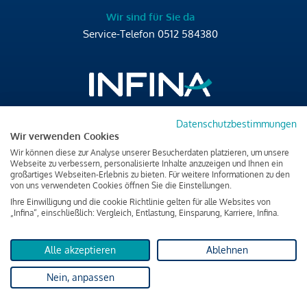
Wir sind für Sie da
Service-Telefon
0512 584380
Datenschutzbestimmungen
Brixner Straße 2/4
Wir verwenden Cookies
6020 Innsbruck
Wir können diese zur Analyse unserer Besucherdaten platzieren, um unsere
T
+43 512 584380
Webseite zu verbessern, personalisierte Inhalte anzuzeigen und Ihnen ein
großartiges Webseiten-Erlebnis zu bieten. Für weitere Informationen zu den
office@infina.at
von uns verwendeten Cookies öffnen Sie die Einstellungen.
Ihre Einwilligung und die cookie Richtlinie gelten für alle Websites von
„Infina“, einschließlich: Vergleich, Entlastung, Einsparung, Karriere, Infina.
Alle akzeptieren
Ablehnen
Impressum
Nein, anpassen
Datenschutz & Cookies
Verbraucherschutzinformation & rechtliche Hinweise