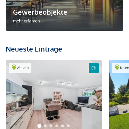
Gewerbeobjekte
mehr erfahren
Neueste Einträge
Absam
Krum